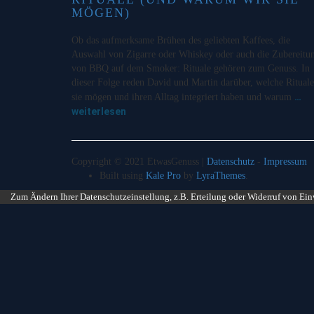
MÖGEN)
Ob das aufmerksame Brühen des geliebten Kaffees, die
Auswahl von Zigarre oder Whiskey oder auch die Zubereitu
von BBQ auf dem Smoker: Rituale gehören zum Genuss. In
dieser Folge reden David und Martin darüber, welche Rituale
…
sie mögen und ihren Alltag integriert haben und warum
weiterlesen
Copyright © 2021 EtwasGenuss |
Datenschutz
-
Impressum
Built using
Kale Pro
by
LyraThemes
.
Zum Ändern Ihrer Datenschutzeinstellung, z.B. Erteilung oder Widerruf von Ein