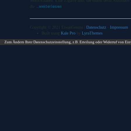
Motorschaden. Eine Zigarre also, die einem beim Anzünden
…weiterlesen
die
Copyright © 2021 EtwasGenuss |
Datenschutz
-
Impressum
Built using
Kale Pro
by
LyraThemes
.
Zum Ändern Ihrer Datenschutzeinstellung, z.B. Erteilung oder Widerruf von Ein