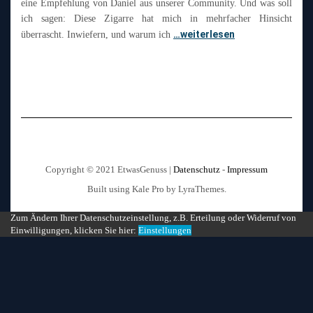
eine Empfehlung von Daniel aus unserer Community. Und was soll
ich sagen: Diese Zigarre hat mich in mehrfacher Hinsicht
…weiterlesen
überrascht. Inwiefern, und warum ich
Copyright © 2021 EtwasGenuss |
Datenschutz
-
Impressum
Built using
Kale Pro
by
LyraThemes
.
Zum Ändern Ihrer Datenschutzeinstellung, z.B. Erteilung oder Widerruf von
Einwilligungen, klicken Sie hier:
Einstellungen