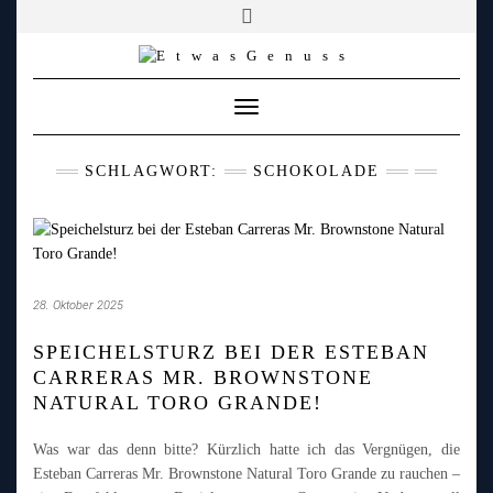
YOUTUBE
FACEBOOK
FACEBOOK
PATREON
INSTAGRAM
TIKTOK
TWITCH
Skip
to
content
Toggle
Navigation
SCHLAGWORT:
SCHOKOLADE
28. Oktober 2025
SPEICHELSTURZ BEI DER ESTEBAN
CARRERAS MR. BROWNSTONE
NATURAL TORO GRANDE!
Was war das denn bitte? Kürzlich hatte ich das Vergnügen, die
Esteban Carreras Mr. Brownstone Natural Toro Grande zu rauchen –