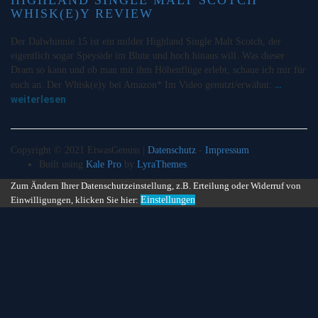
WHISK(E)Y REVIEW
Der Dalwhinnie 15 ist ein milder Highland Single Malt Scotch, der
eigentlich sogar Speyside im Blute und hoch hinaus will. Was dieser
Dram so kann und ob man mit ihm Höhenflüge erlebt, schaue ich mir für
…
euch an. Der Whisk(e)y bei Amazon* Im Video genutzt/erwähnt:
weiterlesen
Copyright © 2021 EtwasGenuss |
Datenschutz
-
Impressum
Built using
Kale Pro
by
LyraThemes
.
Zum Ändern Ihrer Datenschutzeinstellung, z.B. Erteilung oder Widerruf von
Einwilligungen, klicken Sie hier:
Einstellungen