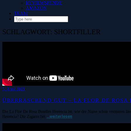
REVIEWSPENDE
AMAZON
TEAM
SCHLAGWORT:
SHORTFILLER
5. April 2023
ÜBERRASCHEND GUT – LA FLOR DE ROSA
Die La Flor De Rosa Bundles Herencia ist, wie der Name schon vermuten lässt,
…weiterlesen
Herencia? Die Zigarre bei