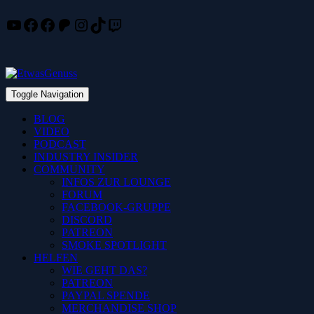
YouTube
Facebook
Facebook
Patreon
Instagram
TikTok
Twitch
Skip
to
content
Toggle Navigation
BLOG
VIDEO
PODCAST
INDUSTRY INSIDER
COMMUNITY
INFOS ZUR LOUNGE
FORUM
FACEBOOK-GRUPPE
DISCORD
PATREON
SMOKE SPOTLIGHT
HELFEN
WIE GEHT DAS?
PATREON
PAYPAL SPENDE
MERCHANDISE SHOP