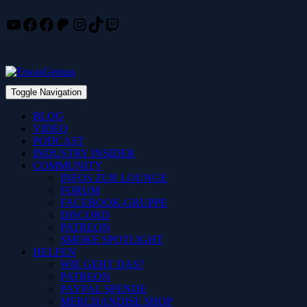
YouTube
Facebook
Facebook
Patreon
Instagram
TikTok
Twitch
Skip
to
content
Toggle Navigation
BLOG
VIDEO
PODCAST
INDUSTRY INSIDER
COMMUNITY
INFOS ZUR LOUNGE
FORUM
FACEBOOK-GRUPPE
DISCORD
PATREON
SMOKE SPOTLIGHT
HELFEN
WIE GEHT DAS?
PATREON
PAYPAL SPENDE
MERCHANDISE SHOP