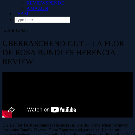
REVIEWSPENDE
AMAZON
TEAM
5. April 2023
ÜBERRASCHEND GUT – LA FLOR
DE ROSA BUNDLES HERENCIA
REVIEW
Die La Flor De Rosa Bundles Herencia ist, wie der Name schon vermuten
lässt, eine Bundle Zigarre. Diese Zigarren sind gerade bei Leuten mit
kleinem Budget beliegt. Da stellt sich die Frage: wie gut ist die La Flor De