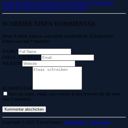
WARUM SIND KUBANISCHE ZIGARREN SO KNAPP?
(UND WAS MAN DAGEGEN TUN KANN)
SCHREIBE EINEN KOMMENTAR
Deine E-Mail-Adresse wird nicht veröffentlicht.
Erforderliche
Felder sind mit
*
markiert
NAME
*
EMAIL ADDRESS
*
WEBSITE
KOMMENTAR
Save my name, email, and website in this browser for the next
time I comment.
Copyright © 2021 EtwasGenuss |
Datenschutz
-
Impressum