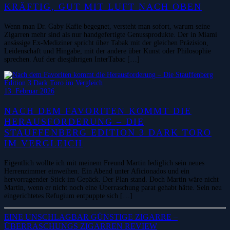
KRÄFTIG, GUT MIT LUFT NACH OBEN
Wenn man Dr. Gaby Kafie begegnet, versteht man sofort, warum seine
Zigarren mehr sind als nur handgefertigte Genussprodukte. Der in Miami
ansässige Ex-Mediziner spricht über Tabak mit der gleichen Präzision,
Leidenschaft und Hingabe, mit der andere über Kunst oder Philosophie
sprechen. Auf der diesjährigen InterTabac […]
13. Februar 2026
NACH DEM FAVORITEN KOMMT DIE
HERAUSFORDERUNG – DIE
STAUFFENBERG EDITION 3 DARK TORO
IM VERGLEICH
Eigentlich wollte ich mit meinem Freund Martin lediglich sein neues
Herrenzimmer einweihen. Ein Abend unter Aficionados und ein
hervorragender Stick im Gepäck. Der Plan stand. Doch Martin wäre nicht
Martin, wenn er nicht noch eine Überraschung parat gehabt hätte. Sein neu
eingerichtetes Refugium entpuppte sich […]
EINE UNSCHLAGBAR GÜNSTIGE ZIGARRE –
ÜBERRASCHUNGS ZIGARREN REVIEW