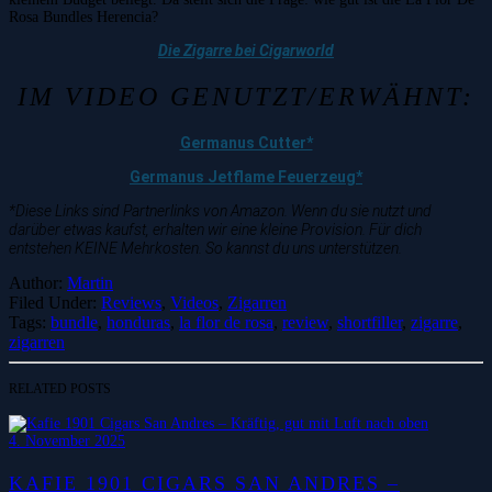
Rosa Bundles Herencia?
Die Zigarre bei Cigarworld
IM VIDEO GENUTZT/ERWÄHNT:
Germanus Cutter*
Germanus Jetflame Feuerzeug*
*Diese Links sind Partnerlinks von Amazon. Wenn du sie nutzt und
darüber etwas kaufst, erhalten wir eine kleine Provision. Für dich
entstehen KEINE Mehrkosten. So kannst du uns unterstützen.
Author:
Martin
Filed Under:
Reviews
,
Videos
,
Zigarren
Tags:
bundle
,
honduras
,
la flor de rosa
,
review
,
shortfiller
,
zigarre
,
zigarren
RELATED POSTS
4. November 2025
KAFIE 1901 CIGARS SAN ANDRES –