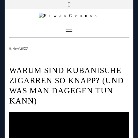
YOUTUBE
FACEBOOK
FACEBOOK
PATREON
INSTAGRAM
TIKTOK
TWITCH
Skip
to
content
Toggle
Navigation
8. April 2023
WARUM SIND KUBANISCHE
ZIGARREN SO KNAPP? (UND
WAS MAN DAGEGEN TUN
KANN)