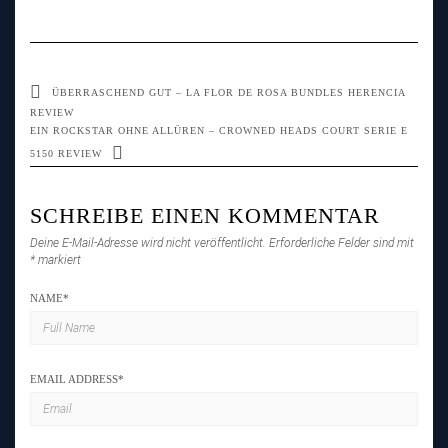
ÜBERRASCHEND GUT – LA FLOR DE ROSA BUNDLES HERENCIA
REVIEW
EIN ROCKSTAR OHNE ALLÜREN – CROWNED HEADS COURT SERIE E
5150 REVIEW
SCHREIBE EINEN KOMMENTAR
Deine E-Mail-Adresse wird nicht veröffentlicht.
Erforderliche Felder sind mit
*
markiert
NAME
*
EMAIL ADDRESS
*