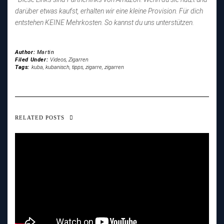
darüber etwas kaufst, erhalten wir eine kleine Provision. Für dich
entstehen KEINE Mehrkosten. So kannst du uns unterstützen.
Author:
Martin
Filed Under:
Videos
,
Zigarren
Tags:
kuba
,
kubanisch
,
tipps
,
zigarre
,
zigarren
RELATED POSTS