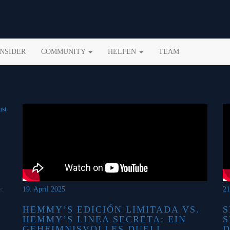
INSIDER
COMMUNITY
HELFEN
TEAM
19. April 2025
21
t
HEMMY’S EDICIÓN LIMITADA VS.
S
HEMMY’S LINEA SECRETA: EIN
S
GEHEIMNISVOLLES DUELL
D