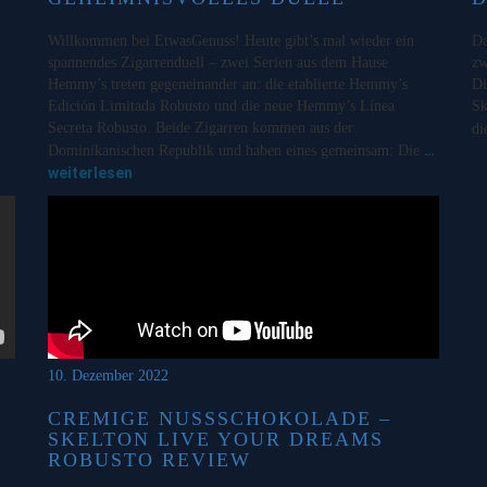
Willkommen bei EtwasGenuss! Heute gibt’s mal wieder ein
Da
spannendes Zigarrenduell – zwei Serien aus dem Hause
zw
Hemmy’s treten gegeneinander an: die etablierte Hemmy’s
Di
Edición Limitada Robusto und die neue Hemmy’s Línea
Sk
Secreta Robusto. Beide Zigarren kommen aus der
di
…
Dominikanischen Republik und haben eines gemeinsam: Die
weiterlesen
10. Dezember 2022
CREMIGE NUSSSCHOKOLADE –
SKELTON LIVE YOUR DREAMS
ROBUSTO REVIEW