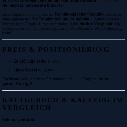
Hemmy’s Edición Limitada Robusto
an: die etablierte
und die neue
Hemmy’s Línea Secreta Robusto
.
Dominikanischen Republik
Beide Zigarren kommen aus der
und haben
Die Tabakmischung ist geheim
eines gemeinsam:
– Hemmy’s verrät
direkte Vergleich
bewusst keine Details. Umso spannender ist der
: Wie
unterscheiden sich die beiden Zigarren im Parallelrauch? Welche überzeugt
mehr?
PREIS & POSITIONIERUNG
Edición Limitada:
14,90 €
Línea Secreta:
16,90 €
Ist er
Ein kleiner, aber spürbarer Preisunterschied – die Frage ist:
gerechtfertigt?
KALTGERUCH & KALTZUG IM
VERGLEICH
Edición Limitada: