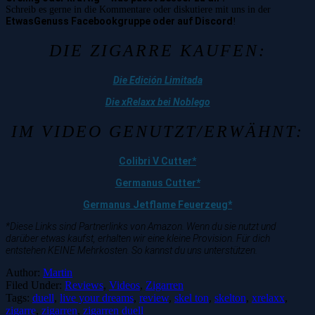
Schreib es gerne in die Kommentare oder diskutiere mit uns in der
EtwasGenuss Facebookgruppe oder auf Discord
!
DIE ZIGARRE KAUFEN:
Die Edición Limitada
Die xRelaxx bei Noblego
IM VIDEO GENUTZT/ERWÄHNT:
Colibri V Cutter*
Germanus Cutter*
Germanus Jetflame Feuerzeug*
*Diese Links sind Partnerlinks von Amazon. Wenn du sie nutzt und
darüber etwas kaufst, erhalten wir eine kleine Provision. Für dich
entstehen KEINE Mehrkosten. So kannst du uns unterstützen.
Author:
Martin
Filed Under:
Reviews
,
Videos
,
Zigarren
Tags:
duell
,
live your dreams
,
review
,
skel ton
,
skelton
,
xrelaxx
,
zigarre
,
zigarren
,
zigarren duell