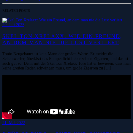
RELATED POSTS
29. Juli 2025
SKEL TON XRELAXX: WIE EIN FREUND,
AN DEM MAN NIE DIE LUST VERLIERT
Tonio Neugebauer ist kein Mann der großen Worte. Er meidet die
Scheinwerfer, überlässt das Rampenlicht lieber seinen Zigarren, und das ist
auch gut so. Denn mit der Skel Ton Xrelaxx Toro hat er bewiesen, dass man
keine großen Reden schwingen muss, um große Zigarren zu […]
21. Mai 2022