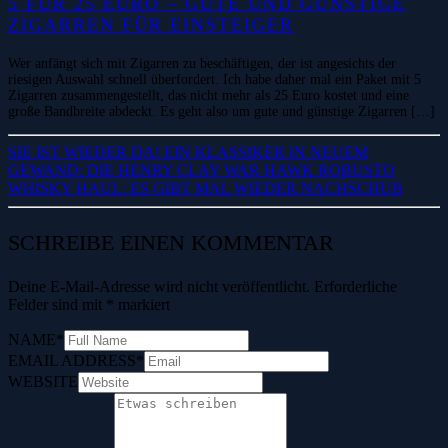
5 FÜR 25 EURO – GUTE UND GÜNSTIGE
ZIGARREN FÜR EINSTEIGER
Wer anfängt sich mit Zigarren zu beschäftigen, der ist angesichts der
riesigen Auswahl schnell überfordert. Ich habe daher mal ein Paket mit 5
Zigarren zusammengestellt, das nicht mehr als 25 Euro kostet und eine
große Bandbreite abdeckt. Es geht also um gute und günstige Zigarren […]
SIE IST WIEDER DA! EIN KLASSIKER IN NEUEM
GEWAND: DIE HENRY CLAY WAR HAWK ROBUSTO
WHISKY HAUL: ES GIBT MAL WIEDER NACHSCHUB
SCHREIBE EINEN KOMMENTAR
Deine E-Mail-Adresse wird nicht veröffentlicht.
Erforderliche
Felder sind mit
*
markiert
NAME
*
EMAIL ADDRESS
*
WEBSITE