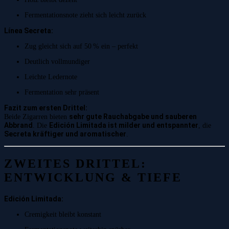
Fermentationsnote zieht sich leicht zurück
Línea Secreta:
Zug gleicht sich auf 50 % ein – perfekt
Deutlich vollmundiger
Leichte Ledernote
Fermentation sehr präsent
Fazit zum ersten Drittel:
sehr gute Rauchabgabe und sauberen
Beide Zigarren bieten
Abbrand
Edición Limitada ist milder und entspannter
. Die
, die
Secreta kräftiger und aromatischer
.
ZWEITES DRITTEL:
ENTWICKLUNG & TIEFE
Edición Limitada:
Cremigkeit bleibt konstant