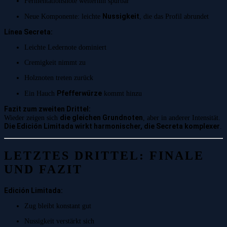
Fermentationsnote weiterhin spürbar
Nussigkeit
Neue Komponente: leichte
, die das Profil abrundet
Línea Secreta:
Leichte Ledernote dominiert
Cremigkeit nimmt zu
Holznoten treten zurück
Pfefferwürze
Ein Hauch
kommt hinzu
Fazit zum zweiten Drittel:
die gleichen Grundnoten
Wieder zeigen sich
, aber in anderer Intensität.
Die Edición Limitada wirkt harmonischer, die Secreta komplexer
.
LETZTES DRITTEL: FINALE
UND FAZIT
Edición Limitada:
Zug bleibt konstant gut
Nussigkeit verstärkt sich