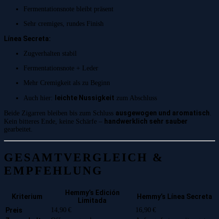
Fermentationsnote bleibt präsent
Sehr cremiges, rundes Finish
Línea Secreta:
Zugverhalten stabil
Fermentationsnote + Leder
Mehr Cremigkeit als zu Beginn
leichte Nussigkeit
Auch hier:
zum Abschluss
ausgewogen und aromatisch
Beide Zigarren bleiben bis zum Schluss
.
handwerklich sehr sauber
Kein bitteres Ende, keine Schärfe –
gearbeitet.
GESAMTVERGLEICH &
EMPFEHLUNG
Hemmy’s Edición
Kriterium
Hemmy’s Línea Secreta
Limitada
Preis
14,90 €
16,90 €