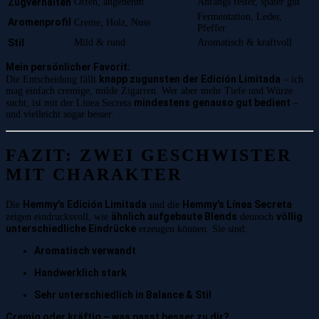
Zugverhalten
Offen, angenehm
Anfangs fester, später gut
Fermentation, Leder,
Aromenprofil
Creme, Holz, Nuss
Pfeffer
Stil
Mild & rund
Aromatisch & kraftvoll
Mein persönlicher Favorit:
knapp zugunsten der Edición Limitada
Die Entscheidung fällt
– ich
mag einfach cremige, milde Zigarren. Wer aber mehr Tiefe und Würze
mindestens genauso gut bedient
sucht, ist mit der Línea Secreta
–
und vielleicht sogar besser.
FAZIT: ZWEI GESCHWISTER
MIT CHARAKTER
Hemmy’s Edición Limitada
Hemmy’s Línea Secreta
Die
und die
ähnlich aufgebaute Blends
völlig
zeigen eindrucksvoll, wie
dennoch
unterschiedliche Eindrücke
erzeugen können. Sie sind:
Aromatisch verwandt
Handwerklich stark
Sehr unterschiedlich in Balance & Stil
Cremig oder kräftig – was passt besser zu dir?