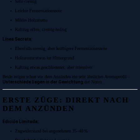
Sehr cremig
Leichte Fermentationsnote
Mildes Holzaroma
Kaltzug offen, cremig-holzig
Línea Secreta:
Ebenfalls cremig, aber kräftigere Fermentationsnote
Holzaroma etwas im Hintergrund
Kaltzug etwas geschlossener, aber intensiver
Beide zeigen schon vor dem Anzünden ein sehr ähnliches Aromaprofil –
Unterschiede liegen in der Gewichtung
der Noten.
ERSTE ZÜGE: DIREKT NACH
DEM ANZÜNDEN
Edición Limitada:
Zugwiderstand bei angenehmen 35–40 %