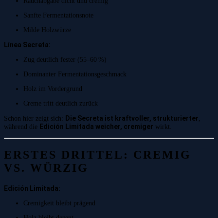
Rauchabgabe dicht und cremig
Sanfte Fermentationsnote
Milde Holzwürze
Línea Secreta:
Zug deutlich fester (55–60 %)
Dominanter Fermentationsgeschmack
Holz im Vordergrund
Creme tritt deutlich zurück
Die Secreta ist kraftvoller, strukturierter
Schon hier zeigt sich:
,
Edición Limitada weicher, cremiger
während die
wirkt.
ERSTES DRITTEL: CREMIG
VS. WÜRZIG
Edición Limitada:
Cremigkeit bleibt prägend
Holz bleibt dezent