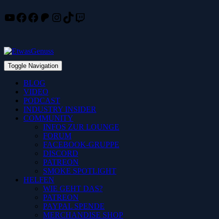
YouTube
Facebook
Facebook
Patreon
Instagram
TikTok
Twitch
Skip
to
content
Toggle Navigation
BLOG
VIDEO
PODCAST
INDUSTRY INSIDER
COMMUNITY
INFOS ZUR LOUNGE
FORUM
FACEBOOK-GRUPPE
DISCORD
PATREON
SMOKE SPOTLIGHT
HELFEN
WIE GEHT DAS?
PATREON
PAYPAL SPENDE
MERCHANDISE SHOP