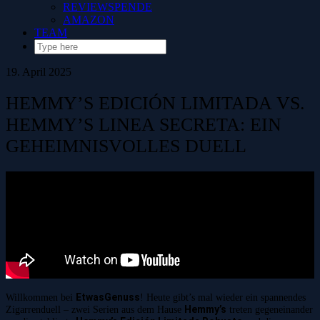
REVIEWSPENDE
AMAZON
TEAM
19. April 2025
HEMMY’S EDICIÓN LIMITADA VS.
HEMMY’S LINEA SECRETA: EIN
GEHEIMNISVOLLES DUELL
EtwasGenuss
Willkommen bei
! Heute gibt’s mal wieder ein spannendes
Hemmy’s
Zigarrenduell – zwei Serien aus dem Hause
treten gegeneinander