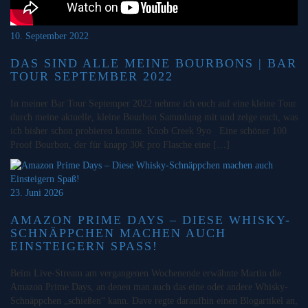
10. September 2022
DAS SIND ALLE MEINE BOURBONS | BAR
TOUR SEPTEMBER 2022
In meiner Bar Tour Septemper 2022 nehme ich euch auf eine kleine Tour
durch meine aktuelle, kleine Bourbon Sammlung mit und zeige euch, was
ich bisher schon probieren konnte. Knob Creek 9yo Eine schöner 100
Proof Bourbon, der für knapp 30€ pro Flasche eine […]
23. Juni 2026
AMAZON PRIME DAYS – DIESE WHISKY-
SCHNÄPPCHEN MACHEN AUCH
EINSTEIGERN SPASS!
Beim Live-Stream am vergangenen Wochenende erwähnte Martin die
Amazon Prime Days, an denen man auch das eine oder andere Whisky-
Schnäppchen „schießen“ kann. Dave regte daraufhin einen Blogartikel an,