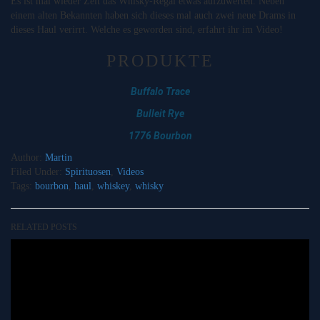
Es ist mal wieder Zeit das Whisky-Regal etwas aufzuwerten. Neben
einem alten Bekannten haben sich dieses mal auch zwei neue Drams in
dieses Haul verirrt. Welche es geworden sind, erfahrt ihr im Video!
PRODUKTE
Buffalo Trace
Bulleit Rye
1776 Bourbon
Author:
Martin
Filed Under:
Spirituosen
,
Videos
Tags:
bourbon
,
haul
,
whiskey
,
whisky
RELATED POSTS