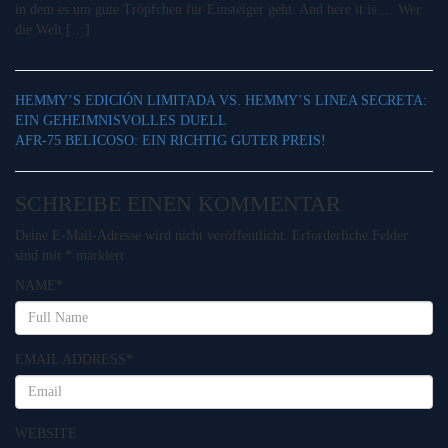
in dem es um gute Tröpfchen für Einsteiger geht. And here it is … Wer
die Welt […]
HEMMY’S EDICIÓN LIMITADA VS. HEMMY’S LINEA SECRETA:
EIN GEHEIMNISVOLLES DUELL
AFR-75 BELICOSO: EIN RICHTIG GUTER PREIS!
SCHREIBE EINEN KOMMENTAR
Deine E-Mail-Adresse wird nicht veröffentlicht.
Erforderliche Felder
sind mit
*
markiert
NAME
*
EMAIL ADDRESS
*
WEBSITE