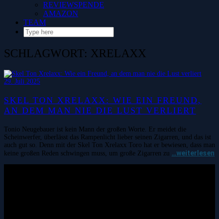
REVIEWSPENDE
AMAZON
TEAM
SCHLAGWORT:
XRELAXX
29. Juli 2025
SKEL TON XRELAXX: WIE EIN FREUND,
AN DEM MAN NIE DIE LUST VERLIERT
Tonio Neugebauer ist kein Mann der großen Worte. Er meidet die
Scheinwerfer, überlässt das Rampenlicht lieber seinen Zigarren, und das ist
auch gut so. Denn mit der Skel Ton Xrelaxx Toro hat er bewiesen, dass man
…weiterlesen
keine großen Reden schwingen muss, um große Zigarren zu