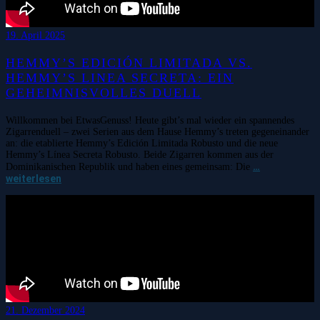
19. April 2025
HEMMY’S EDICIÓN LIMITADA VS.
HEMMY’S LINEA SECRETA: EIN
GEHEIMNISVOLLES DUELL
Willkommen bei EtwasGenuss! Heute gibt’s mal wieder ein spannendes
Zigarrenduell – zwei Serien aus dem Hause Hemmy’s treten gegeneinander
an: die etablierte Hemmy’s Edición Limitada Robusto und die neue
Hemmy’s Línea Secreta Robusto. Beide Zigarren kommen aus der
…
Dominikanischen Republik und haben eines gemeinsam: Die
weiterlesen
21. Dezember 2024