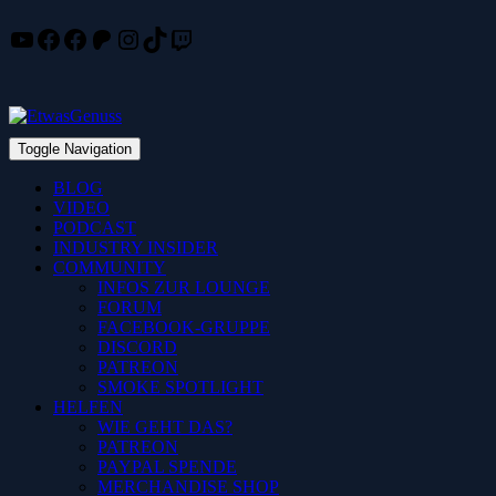
YouTube
Facebook
Facebook
Patreon
Instagram
TikTok
Twitch
Skip
to
content
Toggle Navigation
BLOG
VIDEO
PODCAST
INDUSTRY INSIDER
COMMUNITY
INFOS ZUR LOUNGE
FORUM
FACEBOOK-GRUPPE
DISCORD
PATREON
SMOKE SPOTLIGHT
HELFEN
WIE GEHT DAS?
PATREON
PAYPAL SPENDE
MERCHANDISE SHOP