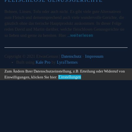
Bohnen, Linsen, Tofu oder auch nicht. Es gibt viele gute Alternativen
zum Fleisch und dementsprechend auch viele wundervolle Gerichte, die
gänzlich ohne das tierische Hauptprodukt auskommen. In dieser Folge
reden David und Martin darüber, welche fleischlosen Genussgerichte sie
…weiterlesen
so lieben und gerne zu bereiten. Hier
Copyright © 2021 EtwasGenuss |
Datenschutz
-
Impressum
Built using
Kale Pro
by
LyraThemes
.
Zum Ändern Ihrer Datenschutzeinstellung, z.B. Erteilung oder Widerruf von
Einwilligungen, klicken Sie hier:
Einstellungen