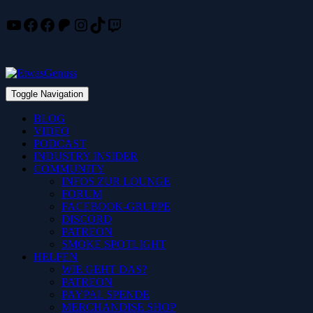
YouTube
Facebook
Facebook
Patreon
Instagram
TikTok
Twitch
Skip
to
content
Toggle Navigation
BLOG
VIDEO
PODCAST
INDUSTRY INSIDER
COMMUNITY
INFOS ZUR LOUNGE
FORUM
FACEBOOK-GRUPPE
DISCORD
PATREON
SMOKE SPOTLIGHT
HELFEN
WIE GEHT DAS?
PATREON
PAYPAL SPENDE
MERCHANDISE SHOP