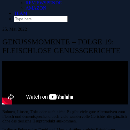
REVIEWSPENDE
AMAZON
TEAM
25. Mai 2022
GENUSSMOMENTE – FOLGE 19:
FLEISCHLOSE GENUSSGERICHTE
Bohnen, Linsen, Tofu oder auch nicht. Es gibt viele gute Alternativen zum
Fleisch und dementsprechend auch viele wundervolle Gerichte, die gänzlich
ohne das tierische Hauptprodukt auskommen.
In dieser Folge reden David und Martin darüber, welche fleischlosen