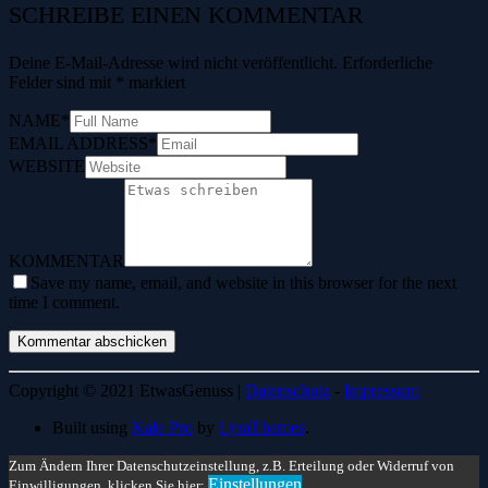
SCHREIBE EINEN KOMMENTAR
Deine E-Mail-Adresse wird nicht veröffentlicht.
Erforderliche
Felder sind mit
*
markiert
NAME
*
EMAIL ADDRESS
*
WEBSITE
KOMMENTAR
Save my name, email, and website in this browser for the next
time I comment.
Copyright © 2021 EtwasGenuss |
Datenschutz
-
Impressum
Built using
Kale Pro
by
LyraThemes
.
Zum Ändern Ihrer Datenschutzeinstellung, z.B. Erteilung oder Widerruf von
Einstellungen
Einwilligungen, klicken Sie hier: