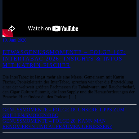
19. Juni 2026
ETWASGENUSSMOMENTE – FOLGE 167:
INTERTABAC 2026: INSIGHTS & INFOS
MIT KATRIN FISCHER
Die InterTabac ist längst mehr als eine Messe. Gemeinsam mit Katrin
Fischer, Projektleiterin der InterTabac, sprechen wir über die Entwicklung
einer der weltweit größten Fachmessen für Tabakwaren und Raucherbedarf,
den Cigar Culture Summit, die InterSupply und die Herausforderungen der
Branche. Hier findest du den Podcast […]
GENUSSMOMENTE – FOLGE 18: UNSERE TIPPS ZUM
GRILLEN/SMOKEN/BBQ
GENUSSMOMENTE – FOLGE 20: KANN MAN
RENOVIEREN UND AUFRÄUMEN GENIESSEN?