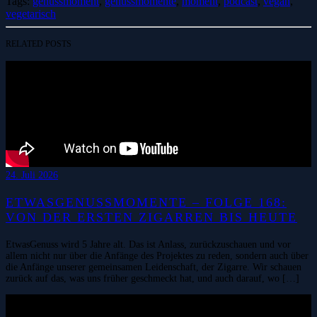
Tags:
genussmoment
,
genussmomente
,
moment
,
podcast
,
vegan
,
vegetarisch
RELATED POSTS
24. Juli 2026
ETWASGENUSSMOMENTE – FOLGE 168:
VON DER ERSTEN ZIGARREN BIS HEUTE
EtwasGenuss wird 5 Jahre alt. Das ist Anlass, zurückzuschauen und vor
allem nicht nur über die Anfänge des Projektes zu reden, sondern auch über
die Anfänge unserer gemeinsamen Leidenschaft, der Zigarre. Wir schauen
zurück auf das, was uns früher geschmeckt hat, und auch darauf, wo […]