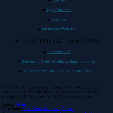
Spotify
➡️
Apple Podcast
➡️
Youtube
➡️
Auf unserer Website
➡️
IN DER FOLGE ERWÄHNT
Lion’s Vodka*
➡️
Schwarzes Gold – Coldbrew Espresso Likör
➡️
Maker’s Mark Kentucky Straight Bourbon*
➡️
*Diese Links sind Partnerlinks von Amazon. Wenn du sie nutzt und
darüber etwas kaufst, erhalten wir eine kleine Provision. Für dich
entstehen KEINE Mehrkosten. So kannst du uns unterstützen.
Author:
Martin
Filed Under:
EtwasGenussMomente
,
Podcast