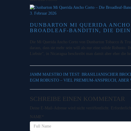
3. Februar 2026
DUNBARTON MI QUERIDA ANCHO 
BROADLEAF-BANDITIN, DIE DEIN
Die Mi Querida Ancho Corto von Dunbarton Tobacco & Trust
daraus, dass sie mehr sein will als nur eine solide Robusto.
Liebste“, in Nicaragua beschreibt man damit aber eher die 
JAMM MAESTRO IM TEST: BRASILIANISCHER BRO
EGM ROBUSTO – VIEL PREMIUM-ANSPRUCH, ABER
SCHREIBE EINEN KOMMENTAR
Deine E-Mail-Adresse wird nicht veröffentlicht.
Erforderlic
NAME
*