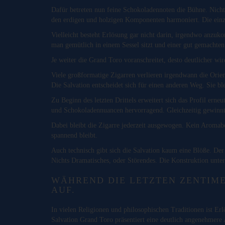
Dafür betreten nun feine Schokoladennoten die Bühne. Nich
den erdigen und holzigen Komponenten harmoniert. Die einz
Vielleicht besteht Erlösung gar nicht darin, irgendwo anzuk
man gemütlich in einem Sessel sitzt und einer gut gemachten
Je weiter die Grand Toro voranschreitet, desto deutlicher wir
Viele großformatige Zigarren verlieren irgendwann die Orie
Die Salvation entscheidet sich für einen anderen Weg. Sie ble
Zu Beginn des letzten Drittels erweitert sich das Profil ern
und Schokoladennuancen hervorragend. Gleichzeitig gewinnt d
Dabei bleibt die Zigarre jederzeit ausgewogen. Kein Aromab
spannend bleibt.
Auch technisch gibt sich die Salvation kaum eine Blöße. De
Nichts Dramatisches, oder Störendes. Die Konstruktion unters
WÄHREND DIE LETZTEN ZENTIME
AUF.
In vielen Religionen und philosophischen Traditionen ist E
Salvation Grand Toro präsentiert eine deutlich angenehmere 