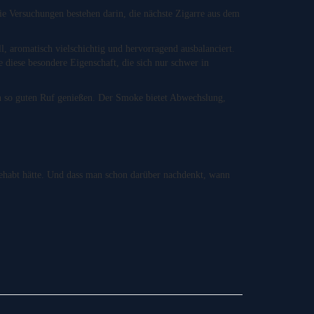
e Versuchungen bestehen darin, die nächste Zigarre aus dem
l, aromatisch vielschichtig und hervorragend ausbalanciert.
e diese besondere Eigenschaft, die sich nur schwer in
en so guten Ruf genießen. Der Smoke bietet Abwechslung,
e gehabt hätte. Und dass man schon darüber nachdenkt, wann