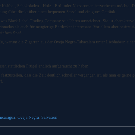
ie Kaffee-, Schokoladen-, Holz-, Erd- oder Nussaromen hervorheben möchte. Di
ng führt direkt über einen bequemen Sessel und ein gutes Getränk.
was Black Label Trading Company seit Jahren auszeichnet. Sie ist charaktervol
ionados als auch für neugierige Entdecker interessant. Vor allem aber besitzt si
 einfach Spaß.
afür, warum die Zigarren aus der Oveja Negra-Tabacalera unter Liebhabern ein
.
esen stattlichen Prügel endlich aufgeraucht zu haben.
 festzustellen, dass die Zeit deutlich schneller vergangen ist, als man es gern
f.
nicaragua
,
Oveja Negra
,
Salvation