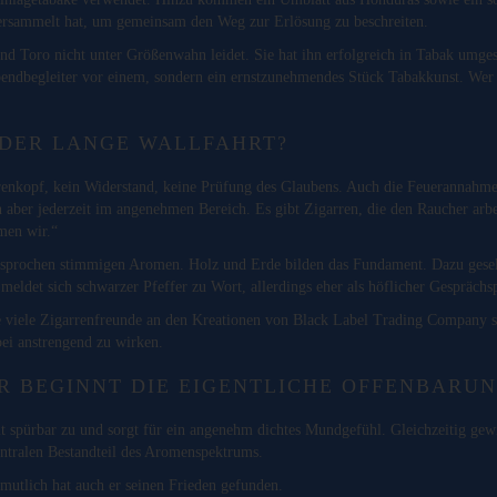
 versammelt hat, um gemeinsam den Weg zur Erlösung zu beschreiten.
and Toro nicht unter Größenwahn leidet. Sie hat ihn erfolgreich in Tabak umgese
endbegleiter vor einem, sondern ein ernstzunehmendes Stück Tabakkunst. Wer 
DER LANGE WALLFAHRT?
renkopf, kein Widerstand, keine Prüfung des Glaubens. Auch die Feuerannahme v
 aber jederzeit im angenehmen Bereich. Es gibt Zigarren, die den Raucher arbei
men wir.“
esprochen stimmigen Aromen. Holz und Erde bilden das Fundament. Dazu gesellen
ldet sich schwarzer Pfeffer zu Wort, allerdings eher als höflicher Gesprächspa
 die viele Zigarrenfreunde an den Kreationen von Black Label Trading Company s
bei anstrengend zu wirken.
 BEGINNT DIE EIGENTLICHE OFFENBARUN
 spürbar zu und sorgt für ein angenehm dichtes Mundgefühl. Gleichzeitig ge
entralen Bestandteil des Aromenspektrums.
rmutlich hat auch er seinen Frieden gefunden.