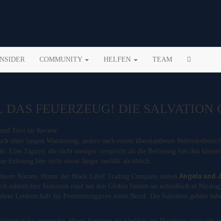
INSIDER
COMMUNITY
HELFEN
TEAM
L DAS FEUERZEUG! DIE SALVATION
ach einer langen Wanderung, andere nach einem überstandenen Behördenbesuc
t. Eine Zigarre, die nicht weniger verspricht als die Befreiung von den klein
ur Erlösung hier nicht etwas länger ausfällt als üblich.
Angela und 
 zu ihrem Namen. Hinter der Black Label Trading Company stehen
ch zahlreichen Stationen rund um den Globus fanden sie schließlich in Nicarag
rer Leidenschaft für Premiumzigarren einen Beruf. Die Salvation gehört dabei
e Einlagetabake verwendet. Hinzu kommen ein Umblatt aus Honduras sowie ein