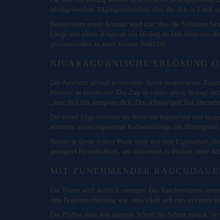
tabakgewordene Pilgergemeinschaft also, die sich in Estelí
Bereits beim ersten Kontakt wird klar, dass die Salvation Gr
Länge und einem Ringmaß von 60 liegt da kein filigraner Ab
gewissermaßen zu einer kleinen Wallfahrt.
NICARAGUANISCHE ERLÖSUNG O
Der Anschnitt gelingt problemlos. Keine ausgefranster Zigar
Moment an kooperativ. Der Zug ist relativ offen, bewegt sich
„Setz dich hin, entspann dich. Den schwierigen Teil überneh
Die ersten Züge eröffnen die Reise mit klassischen und ausg
erinnern, sowie angenehme Kaffeeanklänge. Im Hintergrund me
Bereits in dieser frühen Phase zeigt sich eine Eigenschaft,
genügend Persönlichkeit, um interessant zu bleiben, ohne da
MIT ZUNEHMENDER RAUCHDAUER
Die Textur wird deutlich cremiger. Das Rauchvolumen nimmt
eine Begleiterscheinung war, entwickelt sich nun zu einem z
Der Pfeffer zieht sich dagegen Schritt für Schritt zurück. Ve