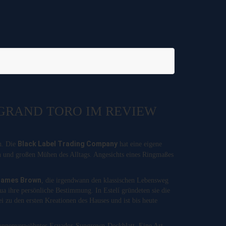
 GRAND TORO IM REVIEW
Black Label Trading Company
h. Die
hat eine eigene
en und großen Mühen des Alltags. Angesichts eines Ringmaßes
James Brown
, die irgendwann den klassischen Lebensweg
ua ihre persönliche Bestimmung. In Estelí gründeten sie die
 zu den ersten Kreationen des Hauses und ist bis heute
 sonnenverwöhntes Ecuador-Sungrown-Deckblatt. Eine Art