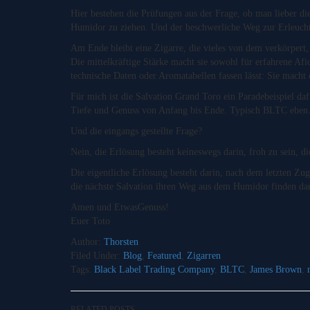
Hier bestehen die Prüfungen aus der Frage, ob man lieber d
Humidor zu ziehen. Und der beschwerliche Weg zur Erleuchtu
Am Ende bleibt eine Zigarre, die vieles von dem verkörpert, 
Die mittelkräftige Stärke macht sie sowohl für erfahrene Afic
technische Daten oder Aromatabellen fassen lässt: Sie macht
Für mich ist die Salvation Grand Toro ein Paradebeispiel d
Tiefe und Genuss von Anfang bis Ende. Typisch BLTC eben
Und die eingangs gestellte Frage?
Nein, die Erlösung besteht keineswegs darin, froh zu sein, di
Die eigentliche Erlösung besteht darin, nach dem letzten Zug
die nächste Salvation ihren Weg aus dem Humidor finden dar
Amen und EtwasGenuss!
Euer Toto
Author:
Thorsten
Filed Under:
Blog
,
Featured
,
Zigarren
Tags:
Black Label Trading Company
,
BLTC
,
James Brown
,
RELATED POSTS