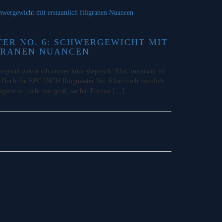
TER NO. 6: SCHWERGEWICHT MIT
GRANEN NUANCEN
ngmaß werde ich immer kurz skeptisch. Klar, imposant ist
l. Doch die EPC INCH Ringmaster No. 6 hat mich ziemlich
igarre ist nicht nur groß, sie hat Format […]