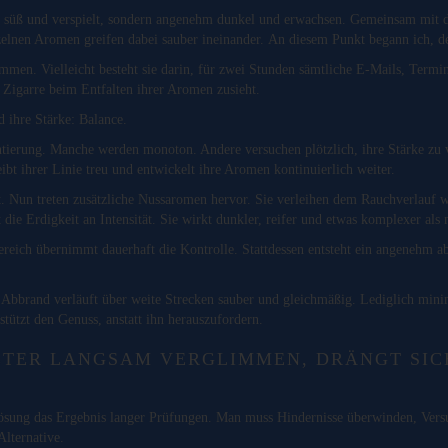
t süß und verspielt, sondern angenehm dunkel und erwachsen. Gemeinsam mit d
elnen Aromen greifen dabei sauber ineinander. An diesem Punkt begann ich, de
ommen. Vielleicht besteht sie darin, für zwei Stunden sämtliche E-Mails, Term
 Zigarre beim Entfalten ihrer Aromen zusieht.
d ihre Stärke: Balance.
ntierung. Manche werden monoton. Andere versuchen plötzlich, ihre Stärke zu 
ibt ihrer Linie treu und entwickelt ihre Aromen kontinuierlich weiter.
eut. Nun treten zusätzliche Nussaromen hervor. Sie verleihen dem Rauchverlauf 
ie Erdigkeit an Intensität. Sie wirkt dunkler, reifer und etwas komplexer als
ereich übernimmt dauerhaft die Kontrolle. Stattdessen entsteht ein angenehm
r Abbrand verläuft über weite Strecken sauber und gleichmäßig. Lediglich min
tützt den Genuss, anstatt ihn herauszufordern.
TER LANGSAM VERGLIMMEN, DRÄNGT SICH
rlösung das Ergebnis langer Prüfungen. Man muss Hindernisse überwinden, Ver
Alternative.