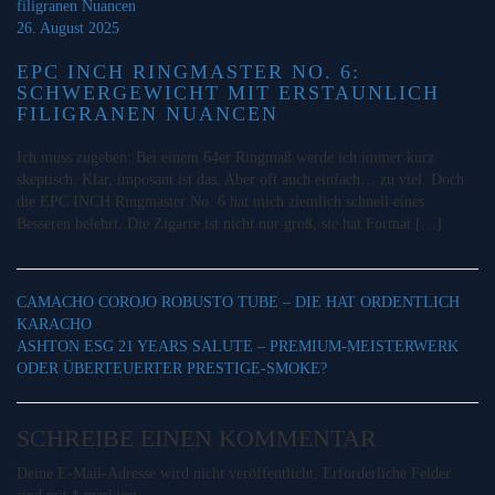
26. August 2025
EPC INCH RINGMASTER NO. 6:
SCHWERGEWICHT MIT ERSTAUNLICH
FILIGRANEN NUANCEN
Ich muss zugeben: Bei einem 64er Ringmaß werde ich immer kurz
skeptisch. Klar, imposant ist das. Aber oft auch einfach… zu viel. Doch
die EPC INCH Ringmaster No. 6 hat mich ziemlich schnell eines
Besseren belehrt. Die Zigarre ist nicht nur groß, sie hat Format […]
CAMACHO COROJO ROBUSTO TUBE – DIE HAT ORDENTLICH
KARACHO
ASHTON ESG 21 YEARS SALUTE – PREMIUM-MEISTERWERK
ODER ÜBERTEUERTER PRESTIGE-SMOKE?
SCHREIBE EINEN KOMMENTAR
Deine E-Mail-Adresse wird nicht veröffentlicht.
Erforderliche Felder