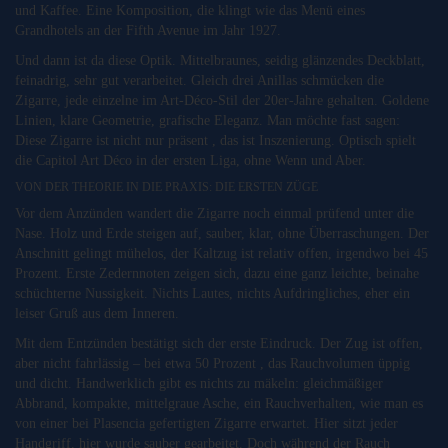
und Kaffee. Eine Komposition, die klingt wie das Menü eines
Grandhotels an der Fifth Avenue im Jahr 1927.
Und dann ist da diese Optik. Mittelbraunes, seidig glänzendes Deckblatt,
feinadrig, sehr gut verarbeitet. Gleich drei Anillas schmücken die
Zigarre, jede einzelne im Art-Déco-Stil der 20er-Jahre gehalten. Goldene
Linien, klare Geometrie, grafische Eleganz. Man möchte fast sagen:
Diese Zigarre ist nicht nur präsent , das ist Inszenierung. Optisch spielt
die Capitol Art Déco in der ersten Liga, ohne Wenn und Aber.
VON DER THEORIE IN DIE PRAXIS: DIE ERSTEN ZÜGE
Vor dem Anzünden wandert die Zigarre noch einmal prüfend unter die
Nase. Holz und Erde steigen auf, sauber, klar, ohne Überraschungen. Der
Anschnitt gelingt mühelos, der Kaltzug ist relativ offen, irgendwo bei 45
Prozent. Erste Zedernnoten zeigen sich, dazu eine ganz leichte, beinahe
schüchterne Nussigkeit. Nichts Lautes, nichts Aufdringliches, eher ein
leiser Gruß aus dem Inneren.
Mit dem Entzünden bestätigt sich der erste Eindruck. Der Zug ist offen,
aber nicht fahrlässig – bei etwa 50 Prozent , das Rauchvolumen üppig
und dicht. Handwerklich gibt es nichts zu mäkeln: gleichmäßiger
Abbrand, kompakte, mittelgraue Asche, ein Rauchverhalten, wie man es
von einer bei Plasencia gefertigten Zigarre erwartet. Hier sitzt jeder
Handgriff, hier wurde sauber gearbeitet. Doch während der Rauch