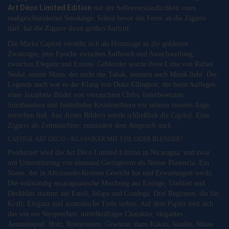
Art Déco Limited Edition
mit der Selbstverständlichkeit eines
maßgeschneiderten Smokings. Schon bevor das Feuer an die Zigarre
darf, hat die Zigarre ihren großen Auftritt.
Die Marke Capitol versteht sich als Hommage an die goldenen
Zwanziger, jene Epoche zwischen Aufbruch und Ausschweifung,
zwischen Eleganz und Exzess. Geblendet wurde diese Linie von Rafael
Nodal, einem Mann, der nicht nur Tabak, sondern auch Musik liebt. Der
Legende nach war es der Klang von Duke Ellington, der beim Auflegen
einer Jazzplatte Bilder von verrauchten Clubs, federbesetzten
Stirnbändern und funkelnden Kronleuchtern vor seinem inneren Auge
entstehen ließ. Aus diesen Bildern wurde schließlich die Capitol. Eine
Zigarre als Zeitmaschine, zumindest dem Anspruch nach …
CAPITOL ART DÉCO – KLASSIKER MIT STIL ODER BLENDER?
Produziert wird die Art Déco Limited Edition in Nicaragua, und zwar
mit Unterstützung von niemand Geringerem als Nestor Plasencia. Ein
Name, der in Aficionado-Kreisen Gewicht hat und Erwartungen weckt.
Die vollständig nicaraguanische Mischung aus Einlage, Umblatt und
Deckblatt stammt aus Estelí, Jalapa und Condega. Drei Regionen, die für
Kraft, Eleganz und aromatische Tiefe stehen. Auf dem Papier liest sich
das wie ein Versprechen: mittelkräftiger Charakter, elegantes
Aromenspiel, Holz, Röstaromen, Gewürze, dazu Kakao, Vanille, Nüsse