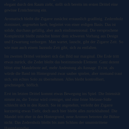
elegant durch den Raum zieht, stellt sich bereits im ersten Drittel eine
gewisse Ernüchterung ein.
Aromatisch bleibt die Zigarre zunächst erstaunlich gradlinig. Zedernholz
dominiert, angenehm herb, begleitet von einer erdigen Basis. Das ist
solide, durchaus gefällig, aber auch eindimensional. Die versprochene
Komplexität bleibt zunächst hinter dem schweren Vorhang aus Design
und Erwartung verborgen. Man wartet, lauscht, gibt der Zigarre Zeit. So
wie man auch einem Jazzsolo Zeit gibt, sich zu entfalten.
Im zweiten Drittel verändert sich das Bild nur marginal. Die Erde tritt
etwas zurück, die Zeder bleibt das bestimmende Element. Ganz dezent
blitzt eine Mandelnote auf, mehr Andeutung als Aussage. Es ist, als
würde die Band im Hintergrund zwar sauber spielen, aber niemand traut
sich, ein echtes Solo zu übernehmen. Alles bleibt kontrolliert,
geschniegelt, höflich.
Erst im letzten Drittel kommt etwas Bewegung ins Spiel. Die Intensität
nimmt zu, die Textur wird cremiger, und eine feine Melasse-Süße
schleicht sich in den Rauch. Sie ist angenehm, verleiht der Zigarre
kurzzeitig etwas Tiefe, doch auch hier bleibt alles zurückhaltend. Die
Mandel tritt eher in den Hintergrund, neue Aromen betreten die Bühne
nicht. Das Zedernholz bleibt bis zum Schluss der unumstrittene
Hauptdarsteller.