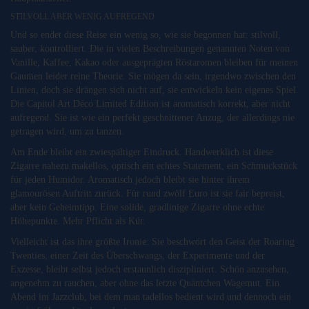
STILVOLL ABER WENIG AUFREGEND
Und so endet diese Reise ein wenig so, wie sie begonnen hat: stilvoll,
sauber, kontrolliert. Die in vielen Beschreibungen genannten Noten von
Vanille, Kaffee, Kakao oder ausgeprägten Röstaromen bleiben für meinen
Gaumen leider reine Theorie. Sie mögen da sein, irgendwo zwischen den
Linien, doch sie drängen sich nicht auf, sie entwickeln kein eigenes Spiel.
Die Capitol Art Déco Limited Edition ist aromatisch korrekt, aber nicht
aufregend. Sie ist wie ein perfekt geschnittener Anzug, der allerdings nie
getragen wird, um zu tanzen.
Am Ende bleibt ein zwiespältiger Eindruck. Handwerklich ist diese
Zigarre nahezu makellos, optisch ein echtes Statement, ein Schmuckstück
für jeden Humidor. Aromatisch jedoch bleibt sie hinter ihrem
glamourösen Auftritt zurück. Für rund zwölf Euro ist sie fair bepreist,
aber kein Geheimtipp. Eine solide, gradlinige Zigarre ohne echte
Höhepunkte. Mehr Pflicht als Kür.
Vielleicht ist das ihre größte Ironie: Sie beschwört den Geist der Roaring
Twenties, einer Zeit des Überschwangs, der Experimente und der
Exzesse, bleibt selbst jedoch erstaunlich diszipliniert. Schön anzusehen,
angenehm zu rauchen, aber ohne das letzte Quäntchen Wagemut. Ein
Abend im Jazzclub, bei dem man tadellos bedient wird und dennoch ein