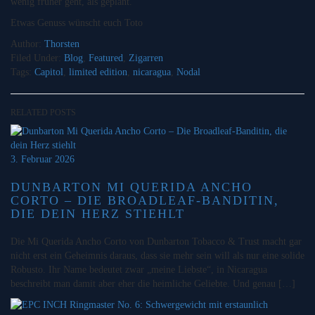
wenig früher geht, als geplant.
Etwas Genuss wünscht euch Toto
Author:
Thorsten
Filed Under:
Blog
,
Featured
,
Zigarren
Tags:
Capitol
,
limited edition
,
nicaragua
,
Nodal
RELATED POSTS
3. Februar 2026
DUNBARTON MI QUERIDA ANCHO
CORTO – DIE BROADLEAF-BANDITIN,
DIE DEIN HERZ STIEHLT
Die Mi Querida Ancho Corto von Dunbarton Tobacco & Trust macht gar
nicht erst ein Geheimnis daraus, dass sie mehr sein will als nur eine solide
Robusto. Ihr Name bedeutet zwar „meine Liebste“, in Nicaragua
beschreibt man damit aber eher die heimliche Geliebte. Und genau […]