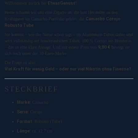
EtwasGenuss
Willkommen zurück bei
!
Heute schauen wir uns eine Zigarre an, die laut Hersteller zu den
Camacho Corojo
Kräftigsten im Camacho-Portfolio gehört: die
Robusto Tube
.
Sie kommt – wie der Name schon sagt – im Aluminium-Tubus daher und
setzt vollständig auf honduranischen Tabak. 100 % Corojo aus Honduras
9,80 €
– das ist eine klare Ansage. Und mit einem Preis von
bewegt sie
sich noch unter der 10-Euro-Marke.
Die Frage ist also:
Viel Kraft für wenig Geld – oder nur viel Nikotin ohne Finesse?
STECKBRIEF
Marke:
Camacho
Serie:
Corojo
Format:
Robusto (Tube)
Länge:
ca. 12,7 cm