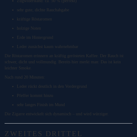
Zugwiderstand: ca. 50 % (perfekt)
sehr gute, dichte Rauchabgabe
kräftige Röstaromen
holzige Noten
Erde im Hintergrund
Leder zunächst kaum wahrnehmbar
Die Röstaromen erinnern an kräftig gerösteten Kaffee. Der Rauch ist
schwer, dicht und vollmundig. Bereits hier merkt man: Das ist kein
leichter Smoke.
Nach rund 20 Minuten:
Leder rückt deutlich in den Vordergrund
Pfeffer kommt hinzu
sehr langes Finish im Mund
Die Zigarre entwickelt sich dynamisch – und wird würziger.
ZWEITES DRITTEL