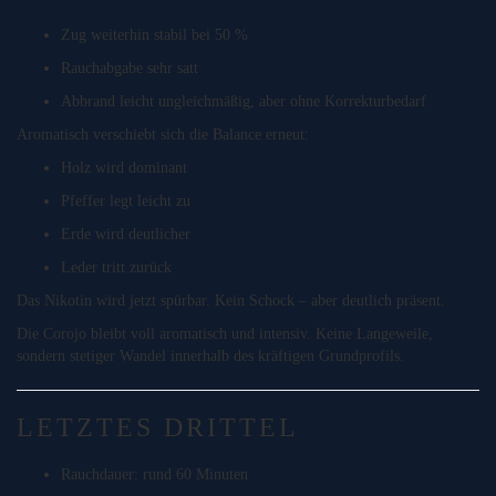
Zug weiterhin stabil bei 50 %
Rauchabgabe sehr satt
Abbrand leicht ungleichmäßig, aber ohne Korrekturbedarf
Aromatisch verschiebt sich die Balance erneut:
Holz wird dominant
Pfeffer legt leicht zu
Erde wird deutlicher
Leder tritt zurück
Das Nikotin wird jetzt spürbar. Kein Schock – aber deutlich präsent.
Die Corojo bleibt voll aromatisch und intensiv. Keine Langeweile,
sondern stetiger Wandel innerhalb des kräftigen Grundprofils.
LETZTES DRITTEL
Rauchdauer: rund 60 Minuten