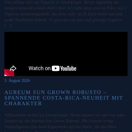
Wer anfängt sich mit Zigarren zu beschäftigen, der ist angesichts der
riesigen Auswahl schnell überfordert. Ich habe daher mal ein Paket mit 5
Zigarren zusammengestellt, das nicht mehr als 25 Euro kostet und eine
große Bandbreite abdeckt. Es geht also um gute und günstige Zigarren
[…]
5. August 2026
AUREUM SUN GROWN ROBUSTO –
SPANNENDE COSTA-RICA-NEUHEIT MIT
CHARAKTER
Willkommen zurück bei EtwasGenuss! Heute schauen wir uns eine echte
Neuheit an: die Aureum Sun Grown Robusto. Mit Aureum bringt
StarkeZigarren eine neue Eigenmarke auf den Markt, die den Blick