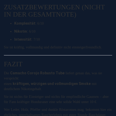
ZUSATZBEWERTUNGEN (NICHT
IN DER GESAMTNOTE)
Komplexität:
6/10
Nikotin:
6/10
Intensität:
7/10
Sie ist kräftig, vollmundig und definitiv nicht einsteigerfreundlich.
FAZIT
Camacho Corojo Robusto Tube
Die
liefert genau das, was sie
verspricht:
kräftigen, würzigen und vollmundigen Smoke
einen
mit
deutlichem Nikotingehalt.
Sie ist nichts für Einsteiger und nichts für empfindliche Gaumen – aber
für Fans kräftiger Honduraner eine sehr solide Wahl unter 10 €.
Wer Leder, Holz, Pfeffer und dunkle Röstaromen mag, bekommt hier ein
ehrliches, unterhaltsames Raucherlebnis mit guter Stunde Rauchdauer.