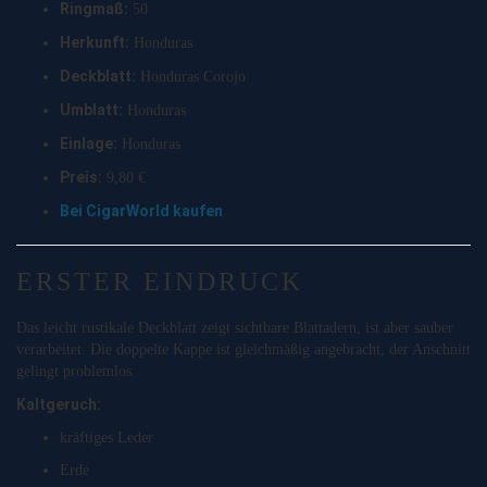
Ringmaß:
50
Herkunft:
Honduras
Deckblatt:
Honduras Corojo
Umblatt:
Honduras
Einlage:
Honduras
Preis:
9,80 €
Bei CigarWorld kaufen
ERSTER EINDRUCK
Das leicht rustikale Deckblatt zeigt sichtbare Blattadern, ist aber sauber
verarbeitet. Die doppelte Kappe ist gleichmäßig angebracht, der Anschnitt
gelingt problemlos.
Kaltgeruch:
kräftiges Leder
Erde