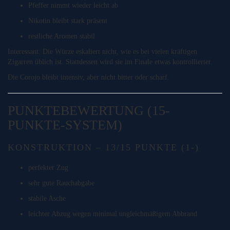
Pfeffer nimmt wieder leicht ab
Nikotin bleibt stark präsent
restliche Aromen stabil
Interessant: Die Würze eskaliert nicht, wie es bei vielen kräftigen
Zigarren üblich ist. Stattdessen wird sie im Finale etwas kontrollierter.
Die Corojo bleibt intensiv, aber nicht bitter oder scharf.
PUNKTEBEWERTUNG (15-
PUNKTE-SYSTEM)
KONSTRUKTION – 13/15 PUNKTE (1-)
perfekter Zug
sehr gute Rauchabgabe
stabile Asche
leichter Abzug wegen minimal ungleichmäßigem Abbrand