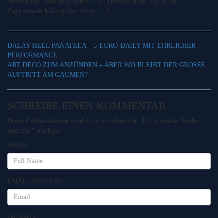
bewusst auf Costa Rica richtet – ein Herkunftsland, das in der
Zigarrenwelt bislang eher selten […]
DALAY HELL PANATELA – 5-EURO-DAILY MIT EHRLICHER
PERFORMANCE
ART DÉCO ZUM ANZÜNDEN – ABER WO BLEIBT DER GROSSE A
UFTRITT AM GAUMEN?
SCHREIBE EINEN KOMMENTAR
Deine E-Mail-Adresse wird nicht veröffentlicht.
Erforderliche Felder
sind mit
*
markiert
NAME
*
EMAIL ADDRESS
*
WEBSITE