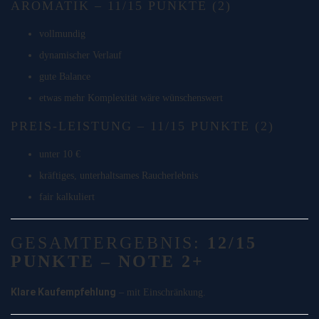
AROMATIK – 11/15 PUNKTE (2)
vollmundig
dynamischer Verlauf
gute Balance
etwas mehr Komplexität wäre wünschenswert
PREIS-LEISTUNG – 11/15 PUNKTE (2)
unter 10 €
kräftiges, unterhaltsames Raucherlebnis
fair kalkuliert
GESAMTERGEBNIS:
12/15
PUNKTE – NOTE 2+
Klare Kaufempfehlung
– mit Einschränkung.