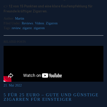
12 von 15 Punkten und eine klare Kaufempfehlung für
👉
Freunde kräftiger Zigarren.
Author:
Martin
Filed Under:
Reviews
,
Videos
,
Zigarren
Tags:
review
,
zigarre
,
zigarren
RELATED POSTS
21. Mai 2022
5 FÜR 25 EURO – GUTE UND GÜNSTIGE
ZIGARREN FÜR EINSTEIGER