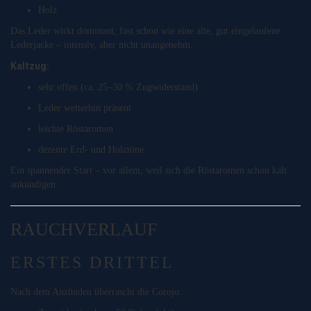
Holz
Das Leder wirkt dominant, fast schon wie eine alte, gut eingelaufene
Lederjacke – intensiv, aber nicht unangenehm.
Kaltzug:
sehr offen (ca. 25–30 % Zugwiderstand)
Leder weiterhin präsent
leichte Röstaromen
dezente Erd- und Holztöne
Ein spannender Start – vor allem, weil sich die Röstaromen schon kalt
ankündigen.
RAUCHVERLAUF
ERSTES DRITTEL
Nach dem Anzünden überrascht die Corojo: