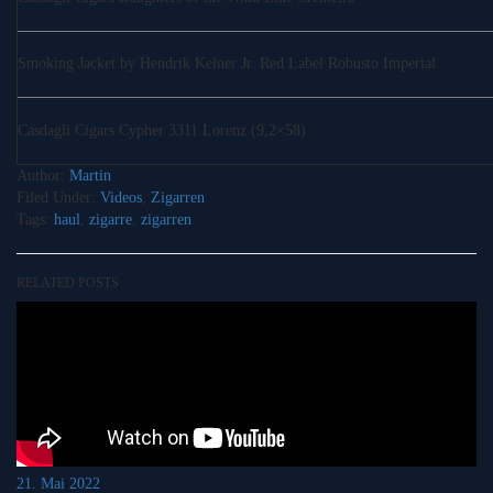
Smoking Jacket by Hendrik Kelner Jr. Red Label Robusto Imperial
Casdagli Cigars Cypher 3311 Lorenz (9,2×58)
Author:
Martin
Filed Under:
Videos
,
Zigarren
Tags:
haul
,
zigarre
,
zigarren
RELATED POSTS
21. Mai 2022