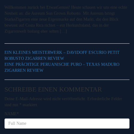
Willkommen zurück bei EtwasGenuss! Heute schauen wir uns eine echte
Neuheit an: die Aureum Sun Grown Robusto. Mit Aureum bringt
StarkeZigarren eine neue Eigenmarke auf den Markt, die den Blick
bewusst auf Costa Rica richtet – ein Herkunftsland, das in der
Zigarrenwelt bislang eher selten […]
EIN KLEINES MEISTERWERK – DAVIDOFF ESCURIO PETIT
ROBUSTO ZIGARREN REVIEW
EINE PRÄCHTIGE PERUANISCHE PURO – TEXAS MADURO
ZIGARREN REVIEW
SCHREIBE EINEN KOMMENTAR
Deine E-Mail-Adresse wird nicht veröffentlicht.
Erforderliche Felder
sind mit
*
markiert
NAME
*