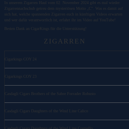
In unserem Zigarren Haul vom 02. November 2024 gibt es mal wieder
Zigarrennachschub getreu dem mysteriösen Motto „C“. Was es damit auf
sich hat, welche spannenden Zigarren euch in künftigen Videos erwarten
und wer dafür verantwortlich ist, erfahrt ihr im Video auf YouTube!
Besten Dank an CigarKings für die Unterstützung!
ZIGARREN
Cigarkings COY 24
Cigarkings COY 23
Casdagli Cigars Brothers of the Sabre Forrader Robusto
Casdagli Cigars Daughters of the Wind Line Calico
Casdagli Cigars Daughters of the Wind Line Cremello