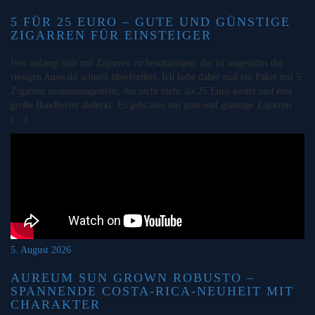
5 FÜR 25 EURO – GUTE UND GÜNSTIGE
ZIGARREN FÜR EINSTEIGER
Wer anfängt sich mit Zigarren zu beschäftigen, der ist angesichts der
riesigen Auswahl schnell überfordert. Ich habe daher mal ein Paket mit 5
Zigarren zusammengestellt, das nicht mehr als 25 Euro kostet und eine
große Bandbreite abdeckt. Es geht also um gute und günstige Zigarren
[…]
5. August 2026
AUREUM SUN GROWN ROBUSTO –
SPANNENDE COSTA-RICA-NEUHEIT MIT
CHARAKTER