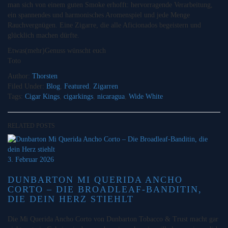
man sich von einem guten Smoke erhofft: hervorragende Verarbeitung,
ein spannendes und harmonisches Aromenspiel und jede Menge
Rauchvergnügen. Eine Zigarre, die alle Aficionados begeistern und
glücklich machen dürfte.
Etwas(mehr)Genuss wünscht euch
Toto
Author:
Thorsten
Filed Under:
Blog
,
Featured
,
Zigarren
Tags:
Cigar Kings
,
cigarkings
,
nicaragua
,
Wide White
RELATED POSTS
3. Februar 2026
DUNBARTON MI QUERIDA ANCHO
CORTO – DIE BROADLEAF-BANDITIN,
DIE DEIN HERZ STIEHLT
Die Mi Querida Ancho Corto von Dunbarton Tobacco & Trust macht gar