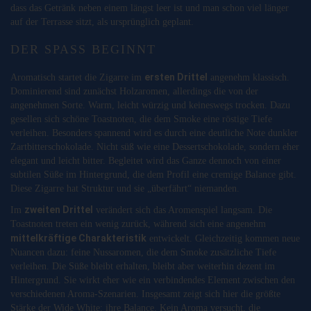
dass das Getränk neben einem längst leer ist und man schon viel länger
auf der Terrasse sitzt, als ursprünglich geplant.
DER SPASS BEGINNT
ersten Drittel
Aromatisch startet die Zigarre im
angenehm klassisch.
Dominierend sind zunächst Holzaromen, allerdings die von der
angenehmen Sorte. Warm, leicht würzig und keineswegs trocken. Dazu
gesellen sich schöne Toastnoten, die dem Smoke eine röstige Tiefe
verleihen. Besonders spannend wird es durch eine deutliche Note dunkler
Zartbitterschokolade. Nicht süß wie eine Dessertschokolade, sondern eher
elegant und leicht bitter. Begleitet wird das Ganze dennoch von einer
subtilen Süße im Hintergrund, die dem Profil eine cremige Balance gibt.
Diese Zigarre hat Struktur und sie „überfährt“ niemanden.
zweiten Drittel
Im
verändert sich das Aromenspiel langsam. Die
Toastnoten treten ein wenig zurück, während sich eine angenehm
mittelkräftige Charakteristik
entwickelt. Gleichzeitig kommen neue
Nuancen dazu: feine Nussaromen, die dem Smoke zusätzliche Tiefe
verleihen. Die Süße bleibt erhalten, bleibt aber weiterhin dezent im
Hintergrund. Sie wirkt eher wie ein verbindendes Element zwischen den
verschiedenen Aroma-Szenarien. Insgesamt zeigt sich hier die größte
Stärke der Wide White: ihre Balance. Kein Aroma versucht, die