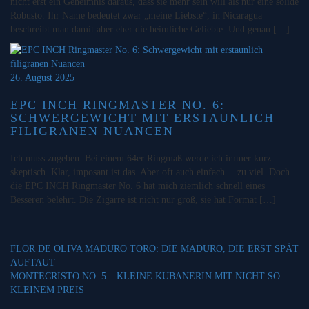
nicht erst ein Geheimnis daraus, dass sie mehr sein will als nur eine solide
Robusto. Ihr Name bedeutet zwar „meine Liebste“, in Nicaragua
beschreibt man damit aber eher die heimliche Geliebte. Und genau […]
26. August 2025
EPC INCH RINGMASTER NO. 6:
SCHWERGEWICHT MIT ERSTAUNLICH
FILIGRANEN NUANCEN
Ich muss zugeben: Bei einem 64er Ringmaß werde ich immer kurz
skeptisch. Klar, imposant ist das. Aber oft auch einfach… zu viel. Doch
die EPC INCH Ringmaster No. 6 hat mich ziemlich schnell eines
Besseren belehrt. Die Zigarre ist nicht nur groß, sie hat Format […]
FLOR DE OLIVA MADURO TORO: DIE MADURO, DIE ERST SPÄT
AUFTAUT
MONTECRISTO NO. 5 – KLEINE KUBANERIN MIT NICHT SO
KLEINEM PREIS