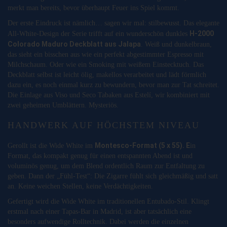
merkt man bereits, bevor überhaupt Feuer ins Spiel kommt.
Der erste Eindruck ist nämlich… sagen wir mal: stilbewusst. Das elegante
H-2000
All-White-Design der Serie trifft auf ein wunderschön dunkles
Colorado Maduro Deckblatt aus Jalapa
. Weiß und dunkelbraun,
das sieht ein bisschen aus wie ein perfekt abgestimmter Espresso mit
Milchschaum. Oder wie ein Smoking mit weißem Einstecktuch. Das
Deckblatt selbst ist leicht ölig, makellos verarbeitet und lädt förmlich
dazu ein, es noch einmal kurz zu bewundern, bevor man zur Tat schreitet.
Die Einlage aus Viso und Seco Tabaken aus Estelí, wir kombiniert mit
zwei geheimen Umblättern. Mysteriös.
HANDWERK AUF HÖCHSTEM NIVEAU
Montesco-Format (5 x 55). E
Gerollt ist die Wide White im
in
Format, das kompakt genug für einen entspannten Abend ist und
voluminös genug, um dem Blend ordentlich Raum zur Entfaltung zu
geben. Dann der „Fühl-Test“: Die Zigarre fühlt sich gleichmäßig und satt
an. Keine weichen Stellen, keine Verdächtigkeiten.
Gefertigt wird die Wide White im traditionellen Entubado-Stil. Klingt
erstmal nach einer Tapas-Bar in Madrid, ist aber tatsächlich eine
besonders aufwendige Rolltechnik. Dabei werden die einzelnen