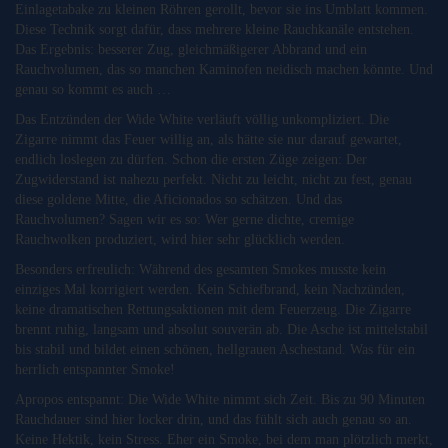
Einlagetabake zu kleinen Röhren gerollt, bevor sie ins Umblatt kommen.
Diese Technik sorgt dafür, dass mehrere kleine Rauchkanäle entstehen.
Das Ergebnis: besserer Zug, gleichmäßigerer Abbrand und ein
Rauchvolumen, das so manchen Kaminofen neidisch machen könnte. Und
genau so kommt es auch …
Das Entzünden der Wide White verläuft völlig unkompliziert. Die
Zigarre nimmt das Feuer willig an, als hätte sie nur darauf gewartet,
endlich loslegen zu dürfen. Schon die ersten Züge zeigen: Der
Zugwiderstand ist nahezu perfekt. Nicht zu leicht, nicht zu fest, genau
diese goldene Mitte, die Aficionados so schätzen. Und das
Rauchvolumen? Sagen wir es so: Wer gerne dichte, cremige
Rauchwolken produziert, wird hier sehr glücklich werden.
Besonders erfreulich: Während des gesamten Smokes musste kein
einziges Mal korrigiert werden. Kein Schiefbrand, kein Nachzünden,
keine dramatischen Rettungsaktionen mit dem Feuerzeug. Die Zigarre
brennt ruhig, langsam und absolut souverän ab. Die Asche ist mittelstabil
bis stabil und bildet einen schönen, hellgrauen Aschestand. Was für ein
herrlich entspannter Smoke!
Apropos entspannt: Die Wide White nimmt sich Zeit. Bis zu 90 Minuten
Rauchdauer sind hier locker drin, und das fühlt sich auch genau so an.
Keine Hektik, kein Stress. Eher ein Smoke, bei dem man plötzlich merkt,