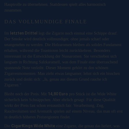
Hauptrolle zu übernehmen. Stattdessen spielt alles harmonisch
zusammen.
DAS VOLLMUNDIGE FINALE
letzten Drittel
Im
legt die Zigarre noch einmal eine Schippe drauf.
Der Smoke wird deutlich vollmundiger, ohne jemals scharf oder
unangenehm zu werden. Die Holzaromen bleiben als solides Fundament
erhalten, während die Toastnoten leicht zurückkehren. Besonders
interessant ist die Entwicklung der Nussaromen. Sie verschieben sich
langsam in Richtung Salzkaramell, was dem Finale eine überraschend
spannende Note verleiht. Dieser Moment gehört zu den schönen
Zigarrenmomenten: Man zieht etwas langsamer, lehnt sich ein bisschen
zurück und denkt sich: „Ja, genau aus diesem Grund rauche ich
Zigarren.“
14,80 Euro
Bleibt noch der Preis. Mit
pro Stück ist die Wide White
sicherlich kein Schnäppchen. Aber ehrlich gesagt: Für diese Qualität
wirkt der Preis fast schon erstaunlich fair. Verarbeitung, Zug,
Rauchvolumen und Aromatik spielen auf einem Niveau, das man oft erst
in deutlich höheren Preisregionen findet.
CigarKings Wide White
Die
eine Zigarre, die genau das liefert, was