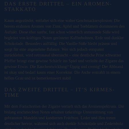
DAS ERSTE DRITTEL – EIN AROMEN-
STAKKATO
Kaum angezündet, entfaltet sich eine wahre Geschmacksexplosion: Die
bereits erahnten Aromen von Zimt, Apfel und Teeblättern dominieren den
Auftakt. Diese eher sanfte, fast schon winterlich anmutende Süße wird
begleitet von kräftigen Noten gerösteter Kaffeebohnen, Erde und dunkler
Schokolade. Besonders auffällig: Die Vanille-Süße bleibt präsent und
sorgt für eine angenehme Balance. Wer sich jedoch entspannt
zurücklehnt, wird retronasal überrascht – eine deutliche Prise schwarzer
Pfeffer bringt eine gewisse Schärfe ins Spiel und verleiht der Zigarre das
gewisse Etwas. Die Rauchentwicklung? Üppig und cremig! Der Abbrand
ist okay und bedarf kaum einer Korrektur. Die Asche erstrahlt in einem
hellen Grau und ist bemerkenswert stabil.
DAS ZWEITE DRITTEL – IT’S KIRMES-
TIME
Mit dem Fortschreiten der Zigarre vertieft sich das Aromenspektrum. Die
bislang erschmeckten Noten erhalten tatkräftige Unterstützung von
gebrannten Mandeln und kandierten Früchten. Leder und Heu treten
deutlicher hervor, während sich auch dunkle Schokolade und Zedernholz