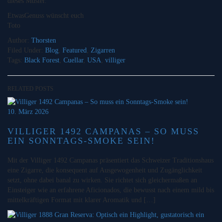
dieses Muster.
EtwasGenuss wünscht euch
Toto
Author:
Thorsten
Filed Under:
Blog
,
Featured
,
Zigarren
Tags:
Black Forest
,
Cuellar
,
USA
,
villiger
RELATED POSTS
10. März 2026
VILLIGER 1492 CAMPANAS – SO MUSS
EIN SONNTAGS-SMOKE SEIN!
Mit der Villiger 1492 Campanas präsentiert das Schweizer Traditionshaus
eine Zigarre, die konsequent auf Ausgewogenheit und Zugänglichkeit
setzt, ohne dabei banal zu wirken. Sie richtet sich gleichermaßen an
Einsteiger wie an erfahrene Aficionados, die bewusst nach einem mild bis
mittelkräftigen Format mit klarer Aromatik und […]