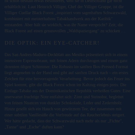
ist schon deshalb etwas Besonderes, weil sie in Deutschland gar nicht
erhältlich ist. Laut Heinrich Villiger, Chef der Villiger Gruppe, ist die
Villiger Cuellar Black Forest „inspiriert vom sagenhaften Schwarzwald,
kombiniert mit meisterhaftem Tabakhandwerk aus der Karibik“
entstanden. Aber hält sie wirklich, was ihr Name verspricht? Zeit, die
Black Forest auf einen genussvollen „Waldspaziergang“ zu schicken …
DIE OPTIK: EIN EYE-CATCHER!
Das San Andres-Maduro-Deckblatt aus Mexiko präsentiert sich in einem
intensiven Espressobraun, mit feinen Adern durchzogen und einem ganz
dezenten öligen Schimmer. Die Robusto im sanften Box-Pressed-Format
liegt angenehm in der Hand und gibt auf sanften Druck nach – ein erstes
Zeichen für eine hervorragende Verarbeitung. Bevor jedoch das Feuer ins
Spiel kommt, gibt die Black Forest schon im Kaltzug einiges preis. Die
Einlage-Tabake aus der Dominikanischen Republik verheißen Gutes: Eine
unerwartet fruchtige Note entfaltet sich: Zimt und Steinobst, begleitet
von feinen Nuancen von dunkler Schokolade, Leder und Zedernholz.
Hinzu gesellt sich ein Hauch von gewürztem Tee, der zusammen mit
einer subtilen Vanillesüße die Vorfreude auf das Raucherlebnis steigert.
Wer hätte gedacht, dass der Schwarzwald nach mehr als nur „Fichte“,
„Tanne“ und „Esche“ duften kann?