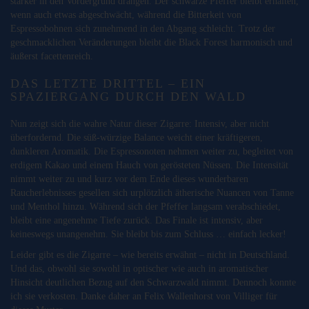
stärker in den Vordergrund drängen. Der schwarze Pfeffer bleibt erhalten,
wenn auch etwas abgeschwächt, während die Bitterkeit von
Espressobohnen sich zunehmend in den Abgang schleicht. Trotz der
geschmacklichen Veränderungen bleibt die Black Forest harmonisch und
äußerst facettenreich.
DAS LETZTE DRITTEL – EIN
SPAZIERGANG DURCH DEN WALD
Nun zeigt sich die wahre Natur dieser Zigarre: Intensiv, aber nicht
überfordernd. Die süß-würzige Balance weicht einer kräftigeren,
dunkleren Aromatik. Die Espressonoten nehmen weiter zu, begleitet von
erdigem Kakao und einem Hauch von gerösteten Nüssen. Die Intensität
nimmt weiter zu und kurz vor dem Ende dieses wunderbaren
Raucherlebnisses gesellen sich urplötzlich ätherische Nuancen von Tanne
und Menthol hinzu. Während sich der Pfeffer langsam verabschiedet,
bleibt eine angenehme Tiefe zurück. Das Finale ist intensiv, aber
keineswegs unangenehm. Sie bleibt bis zum Schluss … einfach lecker!
Leider gibt es die Zigarre – wie bereits erwähnt – nicht in Deutschland.
Und das, obwohl sie sowohl in optischer wie auch in aromatischer
Hinsicht deutlichen Bezug auf den Schwarzwald nimmt. Dennoch konnte
ich sie verkosten. Danke daher an Felix Wallenhorst von Villiger für