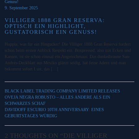
9. September 2025
VILLIGER 1888 GRAN RESERVA:
OPTISCH EIN HIGHLIGHT,
GUSTATORISCH EIN GENUSS!
Hoppla, was für ein Hingucker! Die Villiger 1888 Gran Reserva fordert
schon beim ersten Anblick Respekt ein. Boxpressed, also mit Ecken und
Kanten, ist sie schon einmal ein Augenschmaus. Das dunkelbraune San-
Andrés-Deckblatt aus Mexiko glänzt seidig, hat feine Adern und man
bekommt sofort Lust, das […]
BLACK LABEL TRADING COMPANY LIMITED RELEASES
OVEJA NEGRA ROBUSTO – ALLES ANDERE ALS EIN
SCHWARZES SCHAF
DAVIDOFF ESCURIO 10TH ANNIVERSARY: EINES
GEBURTSTAGES WÜRDIG
2 THOUGHTS ON “DIE VILLIGER