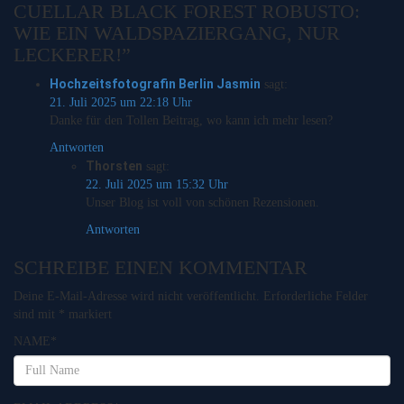
CUELLAR BLACK FOREST ROBUSTO:
WIE EIN WALDSPAZIERGANG, NUR
LECKERER!”
Hochzeitsfotografin Berlin Jasmin
sagt:
21. Juli 2025 um 22:18 Uhr
Danke für den Tollen Beitrag, wo kann ich mehr lesen?
Antworten
Thorsten
sagt:
22. Juli 2025 um 15:32 Uhr
Unser Blog ist voll von schönen Rezensionen.
Antworten
SCHREIBE EINEN KOMMENTAR
Deine E-Mail-Adresse wird nicht veröffentlicht.
Erforderliche Felder
sind mit
*
markiert
NAME
*