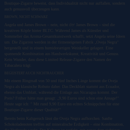
Boutique-Zigarre beweist, dass Individualität nicht nur auffallen, sondern
auch genussvoll überzeugen kann.
BROWN, NICHT SCHWARZ
der
Angela und James Brown – nein, nicht
James Brown – sind die
kreativen Köpfe hinter BLTC. Während James als Künstler und
Sommelier das Aroma-Gesamtkunstwerk schafft, setzt Angela seine Ideen
um. Die Zigarren werden in der firmeneigenen Fabrik „Oveja Negra“
hergestellt und in einem humidorartigen Weinkeller gelagert. Eine
spannende Kombination aus Handwerkskunst, Kreativität und Genuss.
Kein Wunder, dass diese Limited Release-Zigarre den Namen der
Tabacalera trägt.
BEGEISTERT AUCH NICHTRAUCHER
Mit einem Ringmaß von 50 und fünf Inches Länge kommt die Oveja
Negra als klassische Robuto daher. Das Deckblatt stammt aus Ecuador,
ebenso das Umblatt, während die Einlage aus Nicaragua kommt. Der
Preis? Früher hätte man gesagt: „9,90 Euros sind schon eine Ansage!“
Heute sage ich: “ Mit rund 9,90 Euro ein echtes Schnäppchen für eine
Boutique-Zigarre dieser Qualität!“
Bereits beim Kaltgeruch lässt die Oveja Negra aufhorchen. Sanfte
Schokoladenoten treffen auf mineralische Erdigkeit – eine Kombination,