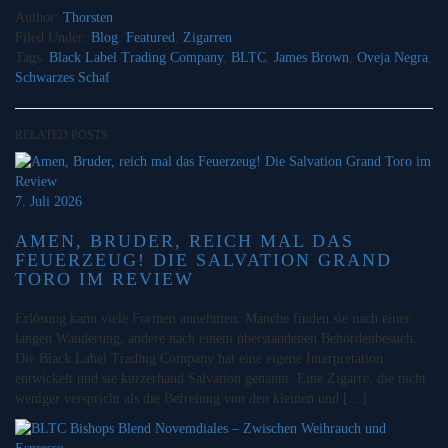
Author:
Thorsten
Filed Under:
Blog
,
Featured
,
Zigarren
Tags:
Black Label Trading Company
,
BLTC
,
James Brown
,
Oveja Negra
,
Schwarzes Schaf
RELATED POSTS
7. Juli 2026
AMEN, BRUDER, REICH MAL DAS
FEUERZEUG! DIE SALVATION GRAND
TORO IM REVIEW
Erlösung kann viele Formen annehmen. Manche finden sie nach einer
langen Wanderung, andere nach einem überstandenen Behördenbesuch.
Die Black Label Trading Company hat eine eigene Interpretation
entwickelt und sie kurzerhand Salvation genannt. Eine Zigarre, die nicht
weniger verspricht als die Befreiung von den kleinen und […]