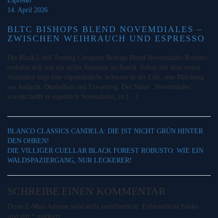
14. April 2026
BLTC BISHOPS BLEND NOVEMDIALES –
ZWISCHEN WEIHRAUCH UND ESPRESSO
Die Black Label Trading Company Bishops Blend Novemdiales Robusto
entfaltet sich wie ein stilles Requiem im Rauch. Schon mit dem ersten
Anzünden liegt eine eigentümliche Schwere in der Luft, eine Mischung
aus Andacht, Dunkelheit und Erwartung. Der Name „Novemdiales“,
korrekt heißt es eigentlich Novendiales, ist […]
BLANCO CLASSICS CANDELA: DIE IST NICHT GRÜN HINTER
DEN OHREN!
DIE VILLIGER CUELLAR BLACK FOREST ROBUSTO: WIE EIN
WALDSPAZIERGANG, NUR LECKERER!
SCHREIBE EINEN KOMMENTAR
Deine E-Mail-Adresse wird nicht veröffentlicht.
Erforderliche Felder
sind mit
*
markiert