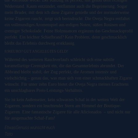
die Vorfreude weckt. Der Kaltzug ist perfekt, mit genau dem richtigen
Widerstand. Kaum entzündet, entflammt auch die Begeisterung. Sogar
mein Bruder, mit dem ich diese Zigarre genieße und der normalerweise
keine Zigarren raucht, zeigt sich beeindruckt. Die Oveja Negra entfaltet
ein vollmundiges Aromenspiel aus erdigen Noten, süßen Rosinen und
cremiger Schokolade. Feine Holznuancen ergänzen das Geschmacksprofil
perfekt. Ein leichter Schiefbrand? Kein Problem, denn geschmacklich
bleibt das Erlebnis durchweg erstklassig.
9,90EURO? GUT ANGELEGTES GELD!
Während des weiteren Rauchverlaufs schleicht sich eine subtile
karamellartige Cremigkeit ein, die das Gesamterlebnis abrundet. Der
Abbrand bleibt stabil, der Zug perfekt, die Aromen intensiv und
vielschichtig – genau das, was man sich von einer schmackhaften Zigarre
wünscht. Für unter zehn Euro bietet die Oveja Negra meines Erachtens
ein unschlagbares Preis-Leistungs-Verhältnis.
Sie ist kein Außenseiter, kein schwarzes Schaf in der weiten Welt der
Zigarren, sondern ein leuchtender Stern am Himmel der Boutique-
Zigarren. Eine fantastische Zigarre für alle Aficionados – und nicht nur
für ausgemachte Schaf-Fans!
EtwasGenuss wünscht euch
Toto