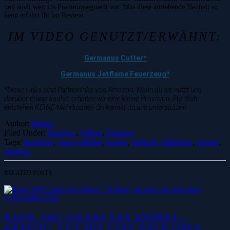
und stößt weit ins Premiumsegment vor. Was diese anstehende Neuheit so
kann erfahrt ihr im Review.
IM VIDEO GENUTZT/ERWÄHNT:
Germanus Cutter*
Germanus Jetflame Feuerzeug*
*Diese Links sind Partnerlinks von Amazon. Wenn du sie nutzt und
darüber etwas kaufst, erhalten wir eine kleine Provision. Für dich
entstehen KEINE Mehrkosten. So kannst du uns unterstützen.
Author:
Martin
Filed Under:
Reviews
,
Videos
,
Zigarren
Tags:
honduras
,
oscar valladar
,
review
,
santiago valladares
,
zigarre
,
zigarren
RELATED POSTS
4. November 2025
KAFIE 1901 CIGARS SAN ANDRES –
KRÄFTIG, GUT MIT LUFT NACH OBEN