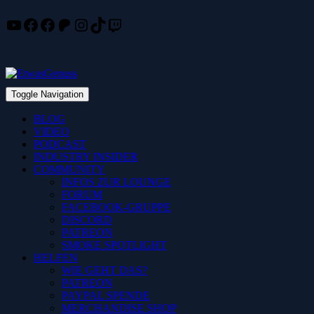
YouTube
Facebook
Facebook
Patreon
Instagram
TikTok
Twitch
Skip
to
content
Toggle Navigation
BLOG
VIDEO
PODCAST
INDUSTRY INSIDER
COMMUNITY
INFOS ZUR LOUNGE
FORUM
FACEBOOK-GRUPPE
DISCORD
PATREON
SMOKE SPOTLIGHT
HELFEN
WIE GEHT DAS?
PATREON
PAYPAL SPENDE
MERCHANDISE SHOP