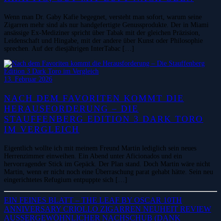
Wenn man Dr. Gaby Kafie begegnet, versteht man sofort, warum seine
Zigarren mehr sind als nur handgefertigte Genussprodukte. Der in Miami
ansässige Ex-Mediziner spricht über Tabak mit der gleichen Präzision,
Leidenschaft und Hingabe, mit der andere über Kunst oder Philosophie
sprechen. Auf der diesjährigen InterTabac […]
13. Februar 2026
NACH DEM FAVORITEN KOMMT DIE
HERAUSFORDERUNG – DIE
STAUFFENBERG EDITION 3 DARK TORO
IM VERGLEICH
Eigentlich wollte ich mit meinem Freund Martin lediglich sein neues
Herrenzimmer einweihen. Ein Abend unter Aficionados und ein
hervorragender Stick im Gepäck. Der Plan stand. Doch Martin wäre nicht
Martin, wenn er nicht noch eine Überraschung parat gehabt hätte. Sein neu
eingerichtetes Refugium entpuppte sich […]
EIN FEINES BLATT – THE LEAF BY OSCAR 10TH
ANNIVERSARY CRIOLLO ZIGARREN NEUHEIT REVIEW
AUSSERGEWÖHNLICHER NACHSCHUB (DANK Z