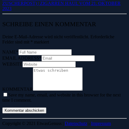
USCHERPOST) | ZIGARREN HAUL VOM 21. OKTOBER 2
023
SCHREIBE EINEN KOMMENTAR
Deine E-Mail-Adresse wird nicht veröffentlicht.
Erforderliche
Felder sind mit
*
markiert
NAME
*
EMAIL ADDRESS
*
WEBSITE
KOMMENTAR
Save my name, email, and website in this browser for the next
time I comment.
Copyright © 2021 EtwasGenuss |
Datenschutz
-
Impressum