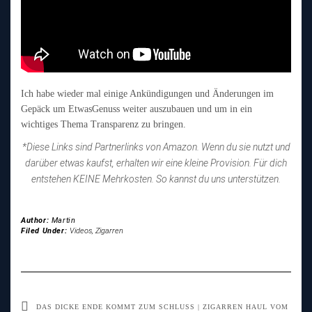
Ich habe wieder mal einige Ankündigungen und Änderungen im
Gepäck um EtwasGenuss weiter auszubauen und um in ein
wichtiges Thema Transparenz zu bringen.
*Diese Links sind Partnerlinks von Amazon. Wenn du sie nutzt und
darüber etwas kaufst, erhalten wir eine kleine Provision. Für dich
entstehen KEINE Mehrkosten. So kannst du uns unterstützen.
Author:
Martin
Filed Under:
Videos
,
Zigarren
DAS DICKE ENDE KOMMT ZUM SCHLUSS | ZIGARREN HAUL VOM