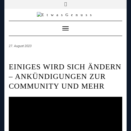
YOUTUBE
FACEBOOK
FACEBOOK
PATREON
INSTAGRAM
TIKTOK
TWITCH
Skip
to
content
Toggle
Navigation
27. August 2023
EINIGES WIRD SICH ÄNDERN
– ANKÜNDIGUNGEN ZUR
COMMUNITY UND MEHR