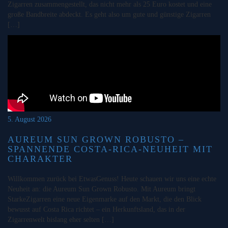
Zigarren zusammengestellt, das nicht mehr als 25 Euro kostet und eine
große Bandbreite abdeckt. Es geht also um gute und günstige Zigarren
[…]
5. August 2026
AUREUM SUN GROWN ROBUSTO –
SPANNENDE COSTA-RICA-NEUHEIT MIT
CHARAKTER
Willkommen zurück bei EtwasGenuss! Heute schauen wir uns eine echte
Neuheit an: die Aureum Sun Grown Robusto. Mit Aureum bringt
StarkeZigarren eine neue Eigenmarke auf den Markt, die den Blick
bewusst auf Costa Rica richtet – ein Herkunftsland, das in der
Zigarrenwelt bislang eher selten […]