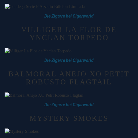
Die Zigarre bei Cigarworld
VILLIGER LA FLOR DE
YNCLAN TORPEDO
Die Zigarre bei Cigarworld
BALMORAL ANEJO XO PETIT
ROBUSTO FLAGTAIL
Die Zigarre bei Cigarworld
MYSTERY SMOKES