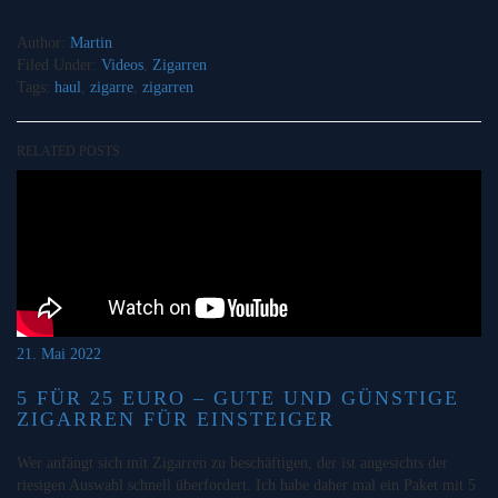
Author:
Martin
Filed Under:
Videos
,
Zigarren
Tags:
haul
,
zigarre
,
zigarren
RELATED POSTS
21. Mai 2022
5 FÜR 25 EURO – GUTE UND GÜNSTIGE
ZIGARREN FÜR EINSTEIGER
Wer anfängt sich mit Zigarren zu beschäftigen, der ist angesichts der
riesigen Auswahl schnell überfordert. Ich habe daher mal ein Paket mit 5