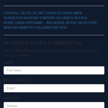
GÜNSTIG, GEFÄLLIG MIT EINEM KLEINEN ABER… –
QUISQUEYA MADURO TORPEDO ZIGARREN REVIEW
KÖNIG ODER HOFNARR? – BALMORAL ROYAL SELECTION
MADURO ROBUSTO ZIGARREN REVIEW
SCHREIBE EINEN KOMMENTAR
Deine E-Mail-Adresse wird nicht veröffentlicht.
Erforderliche Felder
sind mit
*
markiert
NAME
*
EMAIL ADDRESS
*
WEBSITE