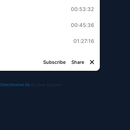
ldentimetee.de
für diese Aktionen.
T