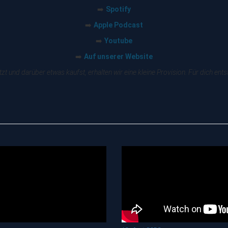
Spotify
➡️
Apple Podcast
➡️
Youtube
➡️
Auf unserer Website
➡️
zt und darüber etwas kaufst, erhalten wir eine kleine Provision. Für dich en