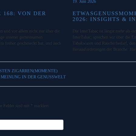
19. Juni 2026
168: VON DER
ETWASGENUSSMOMEN
2026: INSIGHTS & I
en und vor allem nicht nur über die
Die InterTabac ist längst mehr als e
änge unserer gemeinsamen
InterTabac, sprechen wir über die E
uns früher geschmeckt hat, und auch
Tabakwaren und Raucherbedarf, den 
Herausforderungen der Branche. Hie
ESTEN ZIGARREN(MOMENTE)
 MEINUNG IN DER GENUSSWELT
he Felder sind mit
*
markiert