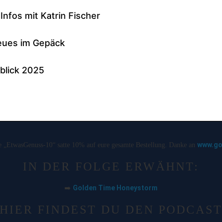
www.go
de „EtwasGenuss-10“ satte 10% auf eure gesamte Bestellung. Danke an
IN DER FOLGE ERWÄHNT:
Golden Time Honeystorm
➡️
HIER FINDEST DU DEN PODCAS