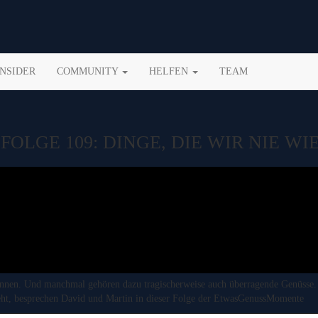
INSIDER
COMMUNITY
HELFEN
TEAM
LGE 109: DINGE, DIE WIR NIE WI
nnen. Und manchmal gehören dazu tragischerweise auch überragende Genüsse. D
ht, besprechen David und Martin in dieser Folge der EtwasGenussMomente