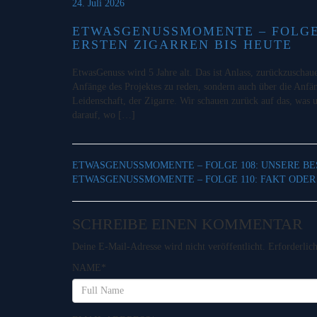
24. Juli 2026
ETWASGENUSSMOMENTE – FOLGE 
ERSTEN ZIGARREN BIS HEUTE
EtwasGenuss wird 5 Jahre alt. Das ist Anlass, zurückzuschau
Anfänge des Projektes zu reden, sondern auch über die Anf
Leidenschaft, der Zigarre. Wir schauen zurück auf das, was 
darauf, wo […]
ETWASGENUSSMOMENTE – FOLGE 108: UNSERE B
ETWASGENUSSMOMENTE – FOLGE 110: FAKT ODER
SCHREIBE EINEN KOMMENTAR
Deine E-Mail-Adresse wird nicht veröffentlicht.
Erforderlic
NAME
*