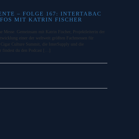
TE – FOLGE 167: INTERTABAC
NFOS MIT KATRIN FISCHER
ine Messe. Gemeinsam mit Katrin Fischer, Projektleiterin der
ntwicklung einer der weltweit größten Fachmessen für
Cigar Culture Summit, die InterSupply und die
r findest du den Podcast […]