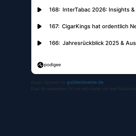
goldentimetee.de
Rabatt-Aktionen für
:
Kauf für mindestens 15€ ein und erhaltet mit dem Rabattco