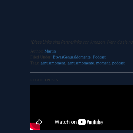
*Diese Links sind Partnerlinks von Amazon. Wenn du sie nut
Author:
Martin
Filed Under:
EtwasGenussMomente
,
Podcast
Tags:
genussmoment
,
genussmomente
,
moment
,
podcast
RELATED POSTS