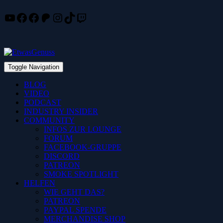
YouTube
Facebook
Facebook
Patreon
Instagram
TikTok
Twitch
Skip
to
content
Toggle Navigation
BLOG
VIDEO
PODCAST
INDUSTRY INSIDER
COMMUNITY
INFOS ZUR LOUNGE
FORUM
FACEBOOK-GRUPPE
DISCORD
PATREON
SMOKE SPOTLIGHT
HELFEN
WIE GEHT DAS?
PATREON
PAYPAL SPENDE
MERCHANDISE SHOP