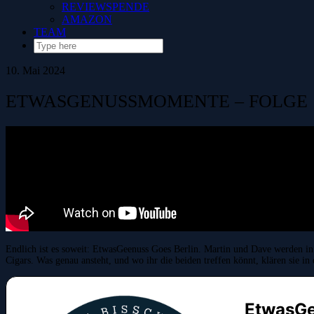
REVIEWSPENDE
AMAZON
TEAM
10. Mai 2024
ETWASGENUSSMOMENTE – FOLGE 1
Endlich ist es soweit: EtwasGeenuss Goes Berlin. Martin und Dave werden in
Cigars. Was genau ansteht, und wo ihr die beiden treffen könnt, klären sie