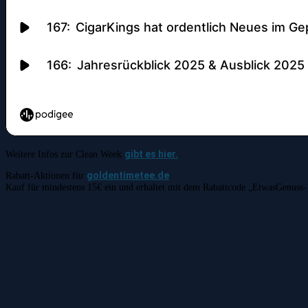
gibt es hier.
Weitere Infos zur Clean Week
goldentimetee.de
Rabatt-Aktionen für
:
Kauf für mindestens 15€ ein und erhaltet mit dem Rabattcode „EtwasGenuss-