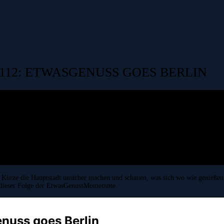
12: ETWASGENUSS GOES BERLIN
 Kürze die Hauptstadt unsicher machen und schauen, was sich wo wie genießen
 in dieser Folge der EtwasGenussMomemnte.