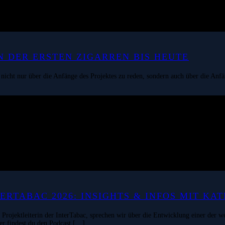
 DER ERSTEN ZIGARREN BIS HEUTE
 nicht nur über die Anfänge des Projektes zu reden, sondern auch über die An
RTABAC 2026: INSIGHTS & INFOS MIT KAT
, Projektleiterin der InterTabac, sprechen wir über die Entwicklung einer der
er findest du den Podcast […]