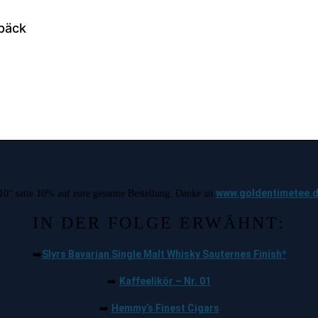
www.goldentimetee.
10“ satte 10% auf eure gesamte Bestellung. Danke an
IN DER FOLGE ERWÄHNT:
Slyrs Bavarian Single Malt Whisky Sauternes Finish*
➡️
Kaffeelikör – Nr. 01
➡️
Hemmy’s Finest Cigars
➡️