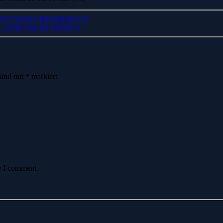
AN NICHT ERZWINGEN
ZIGARREN-EQUIPMENT
sind mit
*
markiert
e I comment.