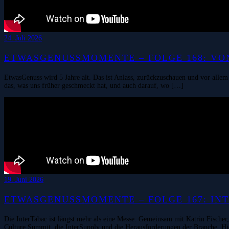
24. Juli 2026
ETWASGENUSSMOMENTE – FOLGE 168: VON
EtwasGenuss wird 5 Jahre alt. Das ist Anlass, zurückzuschauen und vor allem
das, was uns früher geschmeckt hat, und auch darauf, wo […]
19. Juni 2026
ETWASGENUSSMOMENTE – FOLGE 167: INTE
Die InterTabac ist längst mehr als eine Messe. Gemeinsam mit Katrin Fischer
Culture Summit, die InterSupply und die Herausforderungen der Branche. Hi