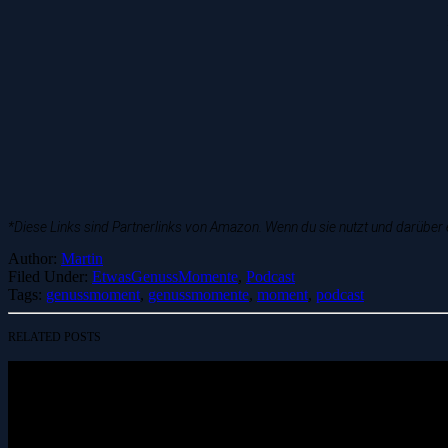
*Diese Links sind Partnerlinks von Amazon. Wenn du sie nutzt und darüber e
Author:
Martin
Filed Under:
EtwasGenussMomente
,
Podcast
Tags:
genussmoment
,
genussmomente
,
moment
,
podcast
RELATED POSTS