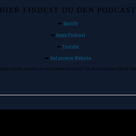
HIER FINDEST DU DEN PODCAS
Spotify
➡️
Apple Podcast
➡️
Youtube
➡️
Auf unserer Website
➡️
twas kaufst, erhalten wir eine kleine Provision. Für dich entstehen KEINE M