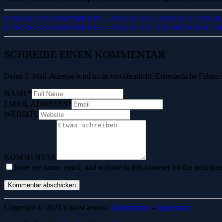
ETWASGENUSSMOMENTE – FOLGE 111: GENUSS KANN M
ETWASGENUSSMOMENTE – FOLGE 113: DAS RICHTIGE 
SCHREIBE EINEN KOMMENTAR
Deine E-Mail-Adresse wird nicht veröffentlicht.
Erforderliche Felder 
NAME
*
EMAIL ADDRESS
*
WEBSITE
KOMMENTAR
Save my name, email, and website in this browser for the next tim
Copyright © 2021 EtwasGenuss |
Datenschutz
-
Impressum