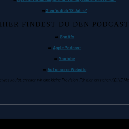
Glenfiddich 18 Jahre*
➡️
HIER FINDEST DU DEN PODCAS
Spotify
➡️
Apple Podcast
➡️
Youtube
➡️
Auf unserer Website
➡️
twas kaufst, erhalten wir eine kleine Provision. Für dich entstehen KEINE M