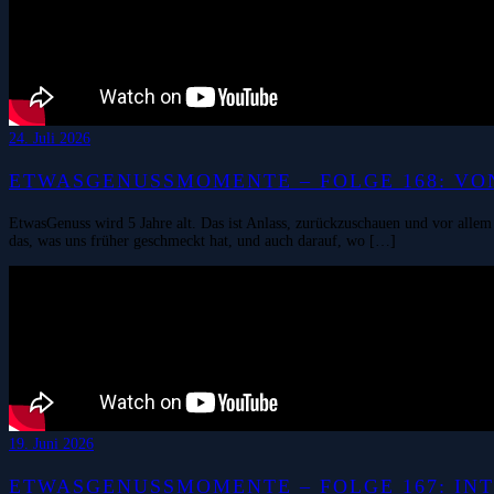
24. Juli 2026
ETWASGENUSSMOMENTE – FOLGE 168: VON
EtwasGenuss wird 5 Jahre alt. Das ist Anlass, zurückzuschauen und vor allem
das, was uns früher geschmeckt hat, und auch darauf, wo […]
19. Juni 2026
ETWASGENUSSMOMENTE – FOLGE 167: INTE