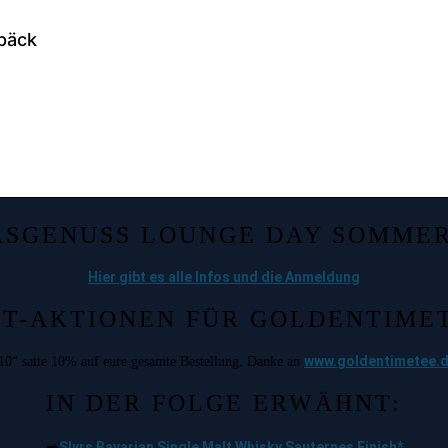
SGENUSS LOUNGE DAY SOMMER
Hier gibt es alle Infos und die Anmeldung
T-AKTIONEN FÜR GOLDENTIME
www.goldentimetee.
10“ satte 10% auf eure gesamte Bestellung. Danke an
IN DER FOLGE ERWÄHNT:
Slyrs Bavarian Single Malt Whisky Sauternes Finish*
➡️