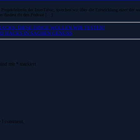
, Projektleiterin der InterTabac, sprechen wir über die Entwicklung einer der
er findest du den Podcast […]
NACKS: DIESE DINGE WOLLEN WIR TESTEN!
ND HACKS IN SACHEN GENUSS
sind mit
*
markiert
e I comment.