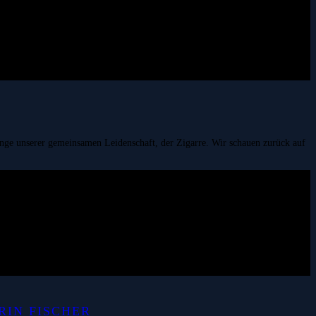
fänge unserer gemeinsamen Leidenschaft, der Zigarre. Wir schauen zurück auf
RIN FISCHER