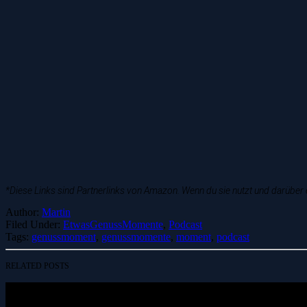
*Diese Links sind Partnerlinks von Amazon. Wenn du sie nutzt und darüber e
Author:
Martin
Filed Under:
EtwasGenussMomente
,
Podcast
Tags:
genussmoment
,
genussmomente
,
moment
,
podcast
RELATED POSTS