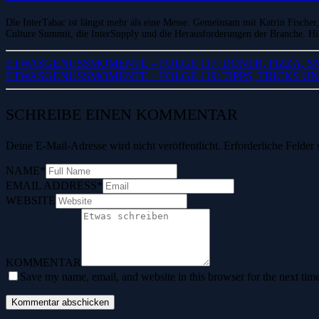
Die InterTabac ist längst mehr als eine Messe. Gemeinsam mit Katrin Fischer
Culture Summit, die InterSupply und die Herausforderungen der Branche. Hi
ETWASGENUSSMOMENTE – FOLGE 117: DÖNER, PIZZA, S
ETWASGENUSSMOMENTE – FOLGE 119: TIPPS, TRICKS U
SCHREIBE EINEN KOMMENTAR
Deine E-Mail-Adresse wird nicht veröffentlicht.
Erforderliche Felder 
NAME
*
EMAIL ADDRESS
*
WEBSITE
KOMMENTAR
Save my name, email, and website in this browser for the next tim