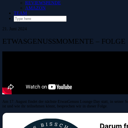
REVIEWSPENDE
AMAZON
TEAM
21. Juni 2024
ETWASGENUSSMOMENTE – FOLGE 1
Am 17. August findet der nächste EtwasGenuss Lounge Day statt, in seine
ist und wie ihr teilnehmen könnt, besprechen wir in dieser Folge.