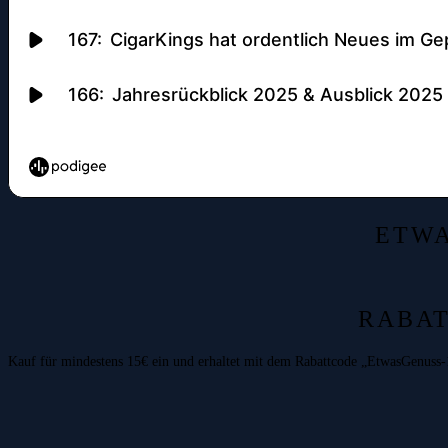
ETWA
RABAT
Kauf für mindestens 15€ ein und erhaltet mit dem Rabattcode „EtwasGenuss-