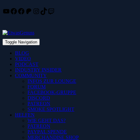
YouTube
Facebook
Facebook
Patreon
Instagram
TikTok
Twitch
Skip
to
content
Toggle Navigation
BLOG
VIDEO
PODCAST
INDUSTRY INSIDER
COMMUNITY
INFOS ZUR LOUNGE
FORUM
FACEBOOK-GRUPPE
DISCORD
PATREON
SMOKE SPOTLIGHT
HELFEN
WIE GEHT DAS?
PATREON
PAYPAL SPENDE
MERCHANDISE SHOP