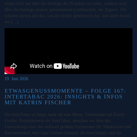
allem nicht nur über die Anfänge des Projektes zu reden, sondern auch
über die Anfänge unserer gemeinsamen Leidenschaft, der Zigarre. Wir
schauen zurück auf das, was uns früher geschmeckt hat, und auch darauf,
wo […]
19. Juni 2026
ETWASGENUSSMOMENTE – FOLGE 167:
INTERTABAC 2026: INSIGHTS & INFOS
MIT KATRIN FISCHER
Die InterTabac ist längst mehr als eine Messe. Gemeinsam mit Katrin
Fischer, Projektleiterin der InterTabac, sprechen wir über die
Entwicklung einer der weltweit größten Fachmessen für Tabakwaren und
Raucherbedarf, den Cigar Culture Summit, die InterSupply und die