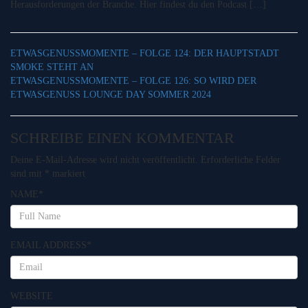
Herausforderungen der Branche. Hier findest du den Podcast […]
ETWASGENUSSMOMENTE – FOLGE 124: DER HAUPTSTADT
SMOKE STEHT AN
ETWASGENUSSMOMENTE – FOLGE 126: SO WIRD DER
ETWASGENUSS LOUNGE DAY SOMMER 2024
SCHREIBE EINEN KOMMENTAR
Deine E-Mail-Adresse wird nicht veröffentlicht.
Erforderliche Felder
sind mit
*
markiert
NAME
*
EMAIL ADDRESS
*
WEBSITE