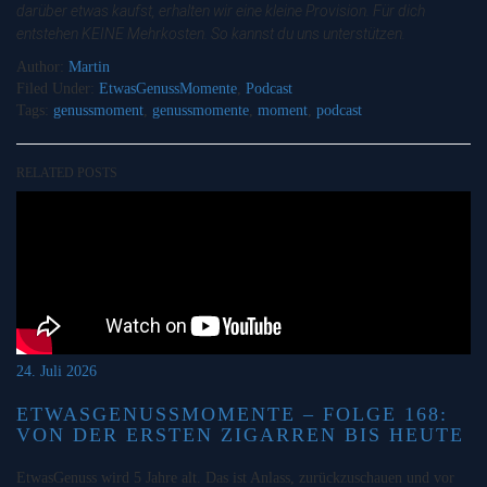
darüber etwas kaufst, erhalten wir eine kleine Provision. Für dich
entstehen KEINE Mehrkosten. So kannst du uns unterstützen.
Author:
Martin
Filed Under:
EtwasGenussMomente
,
Podcast
Tags:
genussmoment
,
genussmomente
,
moment
,
podcast
RELATED POSTS
24. Juli 2026
ETWASGENUSSMOMENTE – FOLGE 168:
VON DER ERSTEN ZIGARREN BIS HEUTE
EtwasGenuss wird 5 Jahre alt. Das ist Anlass, zurückzuschauen und vor