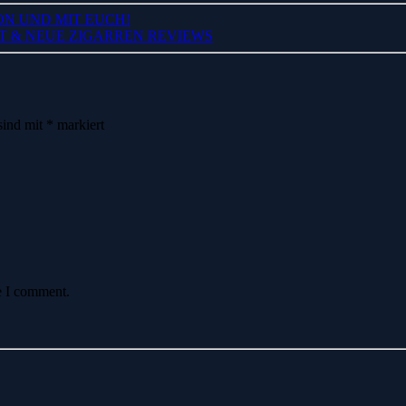
ON UND MIT EUCH!
T & NEUE ZIGARREN REVIEWS
sind mit
*
markiert
e I comment.