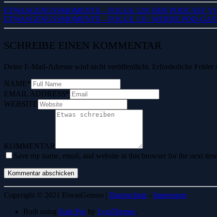
ETWASGENUSSMOMENTE – FOLGE 129: DER PODCAST V
ETWASGENUSSMOMENTE – FOLGE 131: WERDE POD-GAS
SCHREIBE EINEN KOMMENTAR
Deine E-Mail-Adresse wird nicht veröffentlicht.
Erforderliche Felder 
NAME
*
EMAIL ADDRESS
*
WEBSITE
KOMMENTAR
Save my name, email, and website in this browser for the next tim
Copyright © 2021 EtwasGenuss |
Datenschutz
-
Impressum
Built using
Kale Pro
by
LyraThemes
.