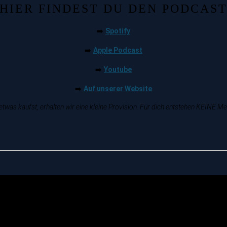
HIER FINDEST DU DEN PODCAS
Spotify
➡️
Apple Podcast
➡️
Youtube
➡️
Auf unserer Website
➡️
twas kaufst, erhalten wir eine kleine Provision. Für dich entstehen KEINE M