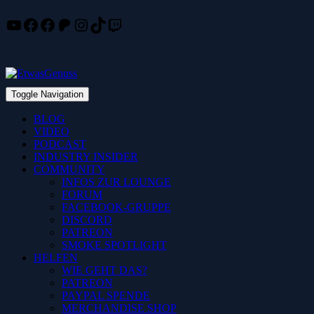
YouTube
Facebook
Facebook
Patreon
Instagram
TikTok
Twitch
Skip
to
content
Toggle Navigation
BLOG
VIDEO
PODCAST
INDUSTRY INSIDER
COMMUNITY
INFOS ZUR LOUNGE
FORUM
FACEBOOK-GRUPPE
DISCORD
PATREON
SMOKE SPOTLIGHT
HELFEN
WIE GEHT DAS?
PATREON
PAYPAL SPENDE
MERCHANDISE SHOP