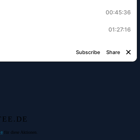
TEE.DE
de
für diese Aktionen.