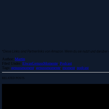
*Diese Links sind Partnerlinks von Amazon. Wenn du sie nutzt und darüber e
Author:
Martin
Filed Under:
EtwasGenussMomente
,
Podcast
Tags:
genussmoment
,
genussmomente
,
moment
,
podcast
RELATED POSTS