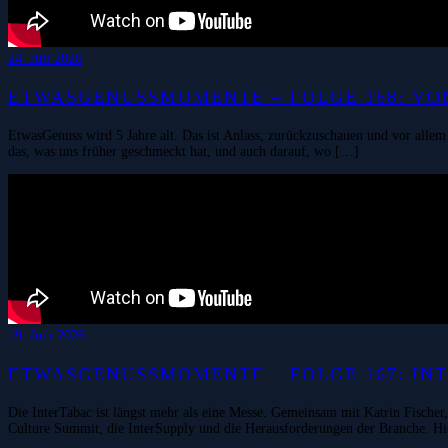
24. Juli 2026
ETWASGENUSSMOMENTE – FOLGE 168: VON
EtwasGenuss wird 5 Jahre alt. Das ist Anlass, zurückzuschauen und vor allem
das, was uns früher geschmeckt hat, und auch darauf, wo […]
19. Juni 2026
ETWASGENUSSMOMENTE – FOLGE 167: INTE
Die InterTabac ist längst mehr als eine Messe. Gemeinsam mit Katrin Fischer
Culture Summit, die InterSupply und die Herausforderungen der Branche. Hi