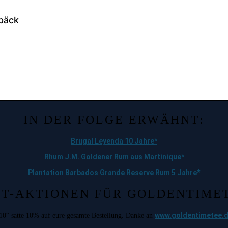
IN DER FOLGE ERWÄHNT:
Brugal Leyenda 10 Jahre*
Rhum J.M. Goldener Rum aus Martinique*
Plantation Barbados Grande Reserve Rum 5 Jahre*
T-AKTIONEN FÜR GOLDENTIME
www.goldentimetee.
10“ satte 10% auf eure gesamte Bestellung. Danke an