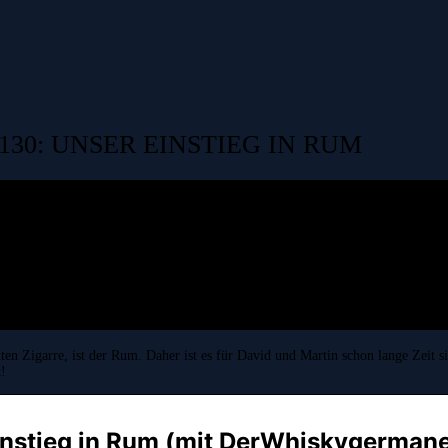
0: UNSER EINSTIEG IN RUM
uten Zigarre, ist der Rum. Daher ist es für David und Martin schon lange Zei
!