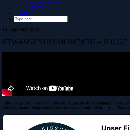
REVIEWSPENDE
AMAZON
TEAM
13. September 2024
ETWASGENUSSMOMENTE – FOLGE 13
Eines der großen klassischen Genussmittel, gerade in Verbindung mit einer g
Whiskygermanen kompetente Unterstützung rangeholt. Mehr dazu im Podcast