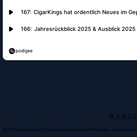
RABAT
Kauf für mindestens 15€ ein und erhaltet mit dem Rabattcode „EtwasGenuss-