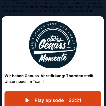
Team von EtwasGenuss. Als Freund von Zigarren, Spirituosen und gutem
Essen liefert er neue Inhalte für unsere Website. Also allemal Zeit Thorsten
vorzustellen. Das tun wir in dieser Folge der EtwasGenussMomente.