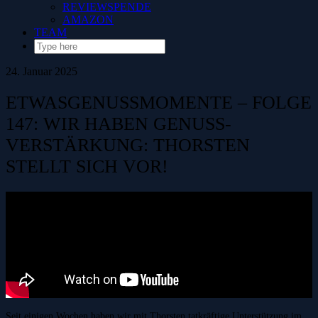
REVIEWSPENDE
AMAZON
TEAM
24. Januar 2025
ETWASGENUSSMOMENTE – FOLGE
147: WIR HABEN GENUSS-
VERSTÄRKUNG: THORSTEN
STELLT SICH VOR!
Seit einigen Wochen haben wir mit Thorsten tatkräftige Unterstützung im