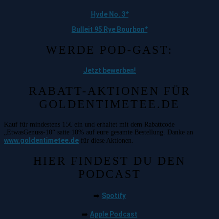
Hyde No. 3*
Bulleit 95 Rye Bourbon*
WERDE POD-GAST:
Jetzt bewerben!
RABATT-AKTIONEN FÜR
GOLDENTIMETEE.DE
Kauf für mindestens 15€ ein und erhaltet mit dem Rabattcode
„EtwasGenuss-10“ satte 10% auf eure gesamte Bestellung. Danke an
www.goldentimetee.de
für diese Aktionen.
HIER FINDEST DU DEN
PODCAST
Spotify
➡️
Apple Podcast
➡️