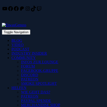
YouTube
Facebook
Facebook
Patreon
Instagram
TikTok
Twitch
Skip
to
content
Toggle Navigation
BLOG
VIDEO
PODCAST
INDUSTRY INSIDER
COMMUNITY
INFOS ZUR LOUNGE
FORUM
FACEBOOK-GRUPPE
DISCORD
PATREON
SMOKE SPOTLIGHT
HELFEN
WIE GEHT DAS?
PATREON
PAYPAL SPENDE
MERCHANDISE SHOP