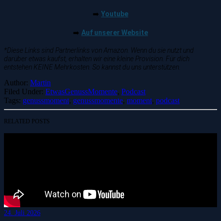
Youtube
➡️
Auf unserer Website
➡️
*Diese Links sind Partnerlinks von Amazon. Wenn du sie nutzt und
darüber etwas kaufst, erhalten wir eine kleine Provision. Für dich
entstehen KEINE Mehrkosten. So kannst du uns unterstützen.
Author:
Martin
Filed Under:
EtwasGenussMomente
,
Podcast
Tags:
genussmoment
,
genussmomente
,
moment
,
podcast
RELATED POSTS
24. Juli 2026