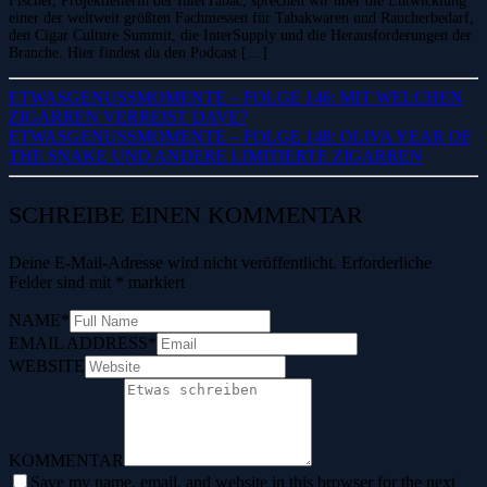
Fischer, Projektleiterin der InterTabac, sprechen wir über die Entwicklung
einer der weltweit größten Fachmessen für Tabakwaren und Raucherbedarf,
den Cigar Culture Summit, die InterSupply und die Herausforderungen der
Branche. Hier findest du den Podcast […]
ETWASGENUSSMOMENTE – FOLGE 146: MIT WELCHEN
ZIGARREN VERREIST DAVE?
ETWASGENUSSMOMENTE – FOLGE 148: OLIVA YEAR OF
THE SNAKE UND ANDERE LIMITIERTE ZIGARREN
SCHREIBE EINEN KOMMENTAR
Deine E-Mail-Adresse wird nicht veröffentlicht.
Erforderliche
Felder sind mit
*
markiert
NAME
*
EMAIL ADDRESS
*
WEBSITE
KOMMENTAR
Save my name, email, and website in this browser for the next