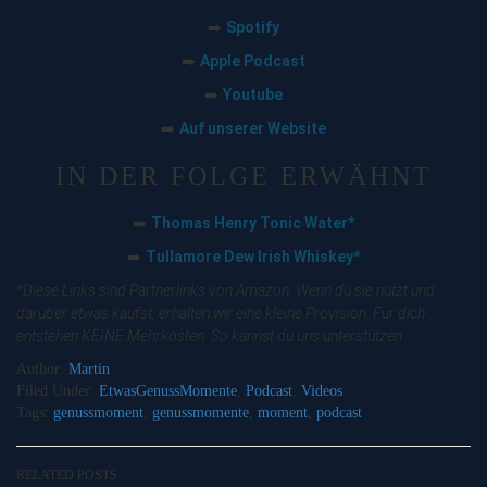
Spotify
➡️
Apple Podcast
➡️
Youtube
➡️
Auf unserer Website
➡️
IN DER FOLGE ERWÄHNT
Thomas Henry Tonic Water*
➡️
Tullamore Dew Irish Whiskey*
➡️
*Diese Links sind Partnerlinks von Amazon. Wenn du sie nutzt und
darüber etwas kaufst, erhalten wir eine kleine Provision. Für dich
entstehen KEINE Mehrkosten. So kannst du uns unterstützen.
Author:
Martin
Filed Under:
EtwasGenussMomente
,
Podcast
,
Videos
Tags:
genussmoment
,
genussmomente
,
moment
,
podcast
RELATED POSTS