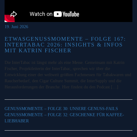
19. Juni 2026
ETWASGENUSSMOMENTE – FOLGE 167:
INTERTABAC 2026: INSIGHTS & INFOS
MIT KATRIN FISCHER
Die InterTabac ist längst mehr als eine Messe. Gemeinsam mit Katrin
Fischer, Projektleiterin der InterTabac, sprechen wir über die
Entwicklung einer der weltweit größten Fachmessen für Tabakwaren und
Raucherbedarf, den Cigar Culture Summit, die InterSupply und die
Herausforderungen der Branche. Hier findest du den Podcast […]
GENUSSMOMENTE – FOLGE 30: UNSERE GENUSS-FAILS
GENUSSMOMENTE – FOLGE 32: GESCHENKE FÜR KAFFEE-
LIEBHABER