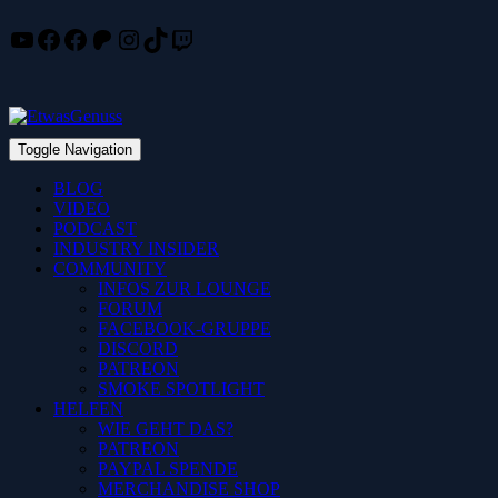
YouTube
Facebook
Facebook
Patreon
Instagram
TikTok
Twitch
Skip
to
content
Toggle Navigation
BLOG
VIDEO
PODCAST
INDUSTRY INSIDER
COMMUNITY
INFOS ZUR LOUNGE
FORUM
FACEBOOK-GRUPPE
DISCORD
PATREON
SMOKE SPOTLIGHT
HELFEN
WIE GEHT DAS?
PATREON
PAYPAL SPENDE
MERCHANDISE SHOP