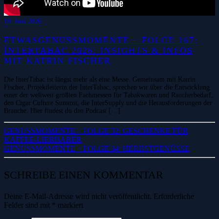
19. Juni 2026
ETWASGENUSSMOMENTE – FOLGE 167:
INTERTABAC 2026: INSIGHTS & INFOS
MIT KATRIN FISCHER
Die InterTabac ist längst mehr als eine Messe. Gemeinsam mit Katrin
Fischer, Projektleiterin der InterTabac, sprechen wir über die Entwicklung
einer der weltweit größten Fachmessen für Tabakwaren und Raucherbedarf,
den Cigar Culture Summit, die InterSupply und die Herausforderungen der
Branche. Hier findest du den Podcast […]
GENUSSMOMENTE – FOLGE 32: GESCHENKE FÜR
KAFFEE-LIEBHABER
GENUSSMOMENTE – FOLGE 34: HERBSTGENÜSSE
SCHREIBE EINEN KOMMENTAR
Deine E-Mail-Adresse wird nicht veröffentlicht.
Erforderliche
Felder sind mit
*
markiert