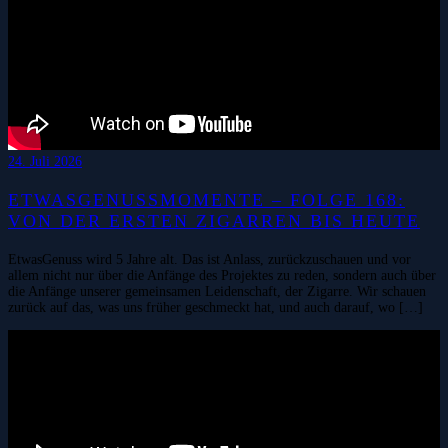
24. Juli 2026
ETWASGENUSSMOMENTE – FOLGE 168:
VON DER ERSTEN ZIGARREN BIS HEUTE
EtwasGenuss wird 5 Jahre alt. Das ist Anlass, zurückzuschauen und vor
allem nicht nur über die Anfänge des Projektes zu reden, sondern auch über
die Anfänge unserer gemeinsamen Leidenschaft, der Zigarre. Wir schauen
zurück auf das, was uns früher geschmeckt hat, und auch darauf, wo […]