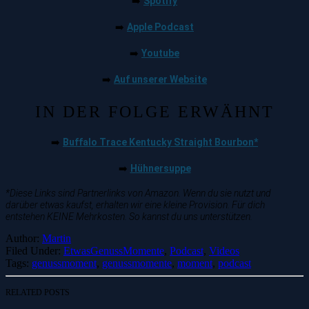
Spotify
➡️
Apple Podcast
➡️
Youtube
➡️
Auf unserer Website
➡️
IN DER FOLGE ERWÄHNT
Buffalo Trace Kentucky Straight Bourbon*
➡️
Hühnersuppe
➡️
*Diese Links sind Partnerlinks von Amazon. Wenn du sie nutzt und
darüber etwas kaufst, erhalten wir eine kleine Provision. Für dich
entstehen KEINE Mehrkosten. So kannst du uns unterstützen.
Author:
Martin
Filed Under:
EtwasGenussMomente
,
Podcast
,
Videos
Tags:
genussmoment
,
genussmomente
,
moment
,
podcast
RELATED POSTS