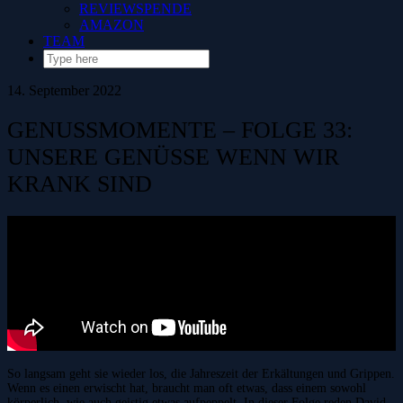
REVIEWSPENDE
AMAZON
TEAM
14. September 2022
GENUSSMOMENTE – FOLGE 33:
UNSERE GENÜSSE WENN WIR
KRANK SIND
So langsam geht sie wieder los, die Jahreszeit der Erkältungen und Grippen.
Wenn es einen erwischt hat, braucht man oft etwas, dass einem sowohl
körperlich, wie auch geistig etwas aufpeppelt. In dieser Folge reden David