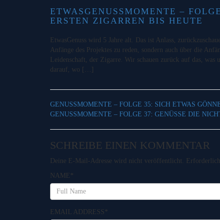
ETWASGENUSSMOMENTE – FOLGE 
ERSTEN ZIGARREN BIS HEUTE
EtwasGenuss wird 5 Jahre alt. Das ist Anlass, zurückzuschau
Anfänge des Projektes zu reden, sondern auch über die Anf
Leidenschaft, der Zigarre. Wir schauen zurück auf das, was 
darauf, wo […]
GENUSSMOMENTE – FOLGE 35: SICH ETWAS GÖNN
GENUSSMOMENTE – FOLGE 37: GENÜSSE DIE NICH
SCHREIBE EINEN KOMMENTAR
Deine E-Mail-Adresse wird nicht veröffentlicht.
Erforderlic
NAME
*
EMAIL ADDRESS
*