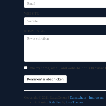
WEBSITE
KOMMENTAR
Save my name, email, and website in this browser 
Copyright © 2021 EtwasGenuss |
Datenschutz
-
Impressum
Built using
Kale Pro
by
LyraThemes
.