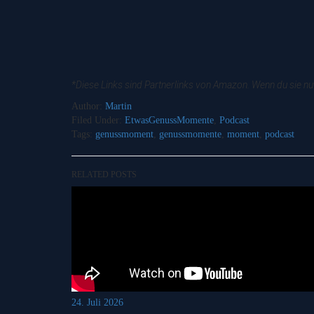
*Diese Links sind Partnerlinks von Amazon. Wenn du sie nut
Author:
Martin
Filed Under:
EtwasGenussMomente
,
Podcast
Tags:
genussmoment
,
genussmomente
,
moment
,
podcast
RELATED POSTS
24. Juli 2026