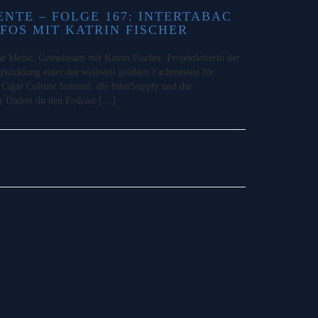
TE – FOLGE 167: INTERTABAC
NFOS MIT KATRIN FISCHER
ine Messe. Gemeinsam mit Katrin Fischer, Projektleiterin der
ntwicklung einer der weltweit größten Fachmessen für
Cigar Culture Summit, die InterSupply und die
r findest du den Podcast […]