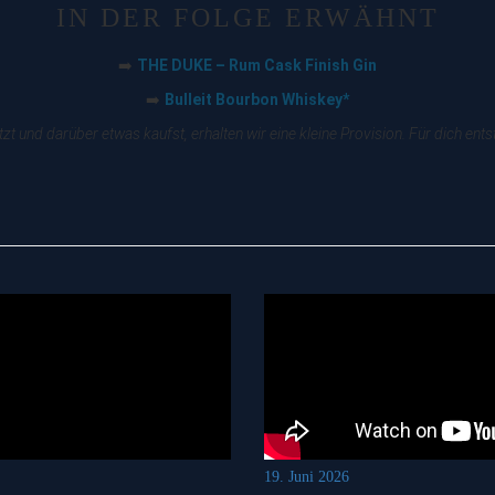
IN DER FOLGE ERWÄHNT
THE DUKE – Rum Cask Finish Gin
➡️
Bulleit Bourbon Whiskey*
➡️
zt und darüber etwas kaufst, erhalten wir eine kleine Provision. Für dich en
19. Juni 2026