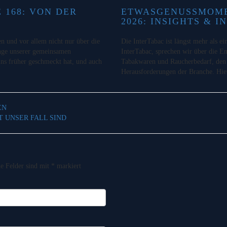
168: VON DER
ETWASGENUSSMOMEN
2026: INSIGHTS & I
en und vor allem nicht nur über die
Die InterTabac ist längst mehr als e
änge unserer gemeinsamen
InterTabac, sprechen wir über die E
uns früher geschmeckt hat, und auch
Tabakwaren und Raucherbedarf, den 
Herausforderungen der Branche. Hie
EN
T UNSER FALL SIND
he Felder sind mit
*
markiert