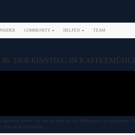
INSIDER
COMMUNITY
HELFEN
TEAM
36: DER EINSTIEG IN KAFFEEMÜHL
nbringendsten Sachen, die man tun kann um den Kaffeegenuss zu maximieren. D
ie Welt der Kaffeemühlen.