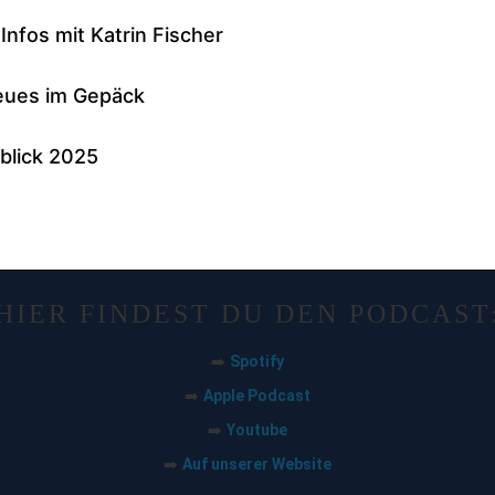
HIER FINDEST DU DEN PODCAST
Spotify
➡️
Apple Podcast
➡️
Youtube
➡️
Auf unserer Website
➡️