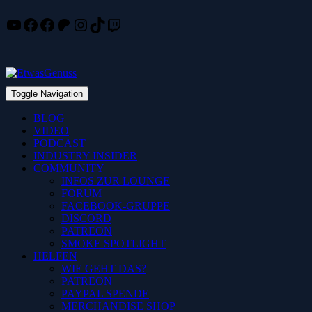
YouTube
Facebook
Facebook
Patreon
Instagram
TikTok
Twitch
Skip
to
content
Toggle Navigation
BLOG
VIDEO
PODCAST
INDUSTRY INSIDER
COMMUNITY
INFOS ZUR LOUNGE
FORUM
FACEBOOK-GRUPPE
DISCORD
PATREON
SMOKE SPOTLIGHT
HELFEN
WIE GEHT DAS?
PATREON
PAYPAL SPENDE
MERCHANDISE SHOP