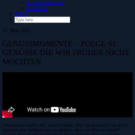
REVIEWSPENDE
AMAZON
TEAM
27. März 2023
GENUSSMOMENTE – FOLGE 61:
GENÜSSE DIE WIR FRÜHER NICHT
MOCHTEN
Geschmäcker ändern sich, das ist bekannt. Aber wie genau und vor allem:
was kann man vielleicht erst mit späteren Jahren zu schätzen wissen?
Darüber reden David und Martin in dieser Folge der Genussmomente.