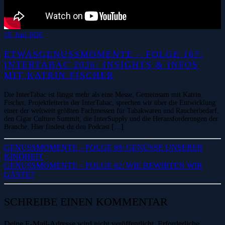
19. Juni 2026
ETWASGENUSSMOMENTE – FOLGE 167:
INTERTABAC 2026: INSIGHTS & INFOS
MIT KATRIN FISCHER
Die InterTabac ist längst mehr als eine Messe. Gemeinsam mit Katrin
Fischer, Projektleiterin der InterTabac, sprechen wir über die Entwicklung
einer der weltweit größten Fachmessen für Tabakwaren und Raucherbedarf,
den Cigar Culture Summit, die InterSupply und die Herausforderungen der
Branche. Hier findest du den Podcast […]
GENUSSMOMENTE – FOLGE 60: GENÜSSE UNSERER
KINDHEIT
GENUSSMOMENTE – FOLGE 62: WIE BEWIRTEN WIR
GÄSTE?
SCHREIBE EINEN KOMMENTAR
Deine E-Mail-Adresse wird nicht veröffentlicht.
Erforderliche