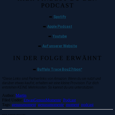
PODCAST
Spotify
➡️
Apple Podcast
➡️
Youtube
➡️
Auf unserer Website
➡️
IN DER FOLGE ERWÄHNT
Buffalo Trace Bou27rbon*
➡️
*Diese Links sind Partnerlinks von Amazon. Wenn du sie nutzt und
darüber etwas kaufst, erhalten wir eine kleine Provision. Für dich
entstehen KEINE Mehrkosten. So kannst du uns unterstützen.
Author:
Martin
Filed Under:
EtwasGenussMomente
,
Podcast
Tags:
genussmoment
,
genussmomente
,
moment
,
podcast