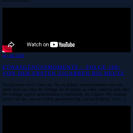
RELATED POSTS
24. Juli 2026
ETWASGENUSSMOMENTE – FOLGE 168:
VON DER ERSTEN ZIGARREN BIS HEUTE
EtwasGenuss wird 5 Jahre alt. Das ist Anlass, zurückzuschauen und vor
allem nicht nur über die Anfänge des Projektes zu reden, sondern auch über
die Anfänge unserer gemeinsamen Leidenschaft, der Zigarre. Wir schauen
zurück auf das, was uns früher geschmeckt hat, und auch darauf, wo […]