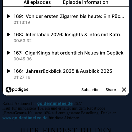
goldentimetee.de
Rabatt-Aktionen für
:2627
Kauf für mindestens 15€ ein und erhaltet mit dem Rabattcode
„EtwasGenuss-10“ satte 10% auf eure gesamte Bestellung. Danke an
www.goldentimetee.de
für diese Aktionen.
HIER FINDEST DU DEN