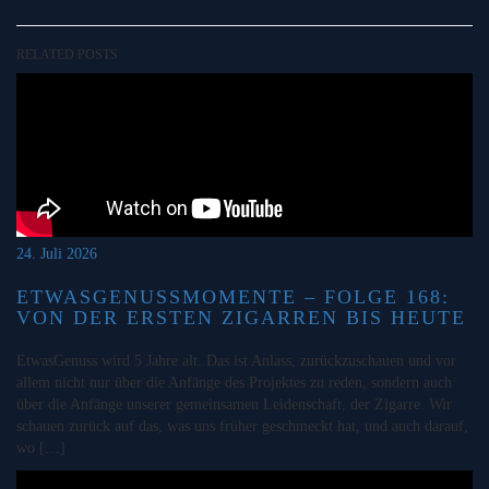
RELATED POSTS
24. Juli 2026
ETWASGENUSSMOMENTE – FOLGE 168:
VON DER ERSTEN ZIGARREN BIS HEUTE
EtwasGenuss wird 5 Jahre alt. Das ist Anlass, zurückzuschauen und vor
allem nicht nur über die Anfänge des Projektes zu reden, sondern auch
über die Anfänge unserer gemeinsamen Leidenschaft, der Zigarre. Wir
schauen zurück auf das, was uns früher geschmeckt hat, und auch darauf,
wo […]