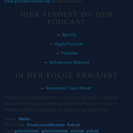
www.goldentimetee.de
für diese Aktionen.
HIER FINDEST DU DEN
PODCAST
Spotify
➡️
Apple Podcast
➡️
Youtube
➡️
Auf unserer Website
➡️
IN DER FOLGE ERWÄHNT
Seventeen Tonic Water*
➡️
*Diese Links sind Partnerlinks von Amazon. Wenn du sie nutzt und
darüber etwas kaufst, erhalten wir eine kleine Provision. Für dich
entstehen KEINE Mehrkosten. So kannst du uns unterstützen.
Author:
Martin
Filed Under:
EtwasGenussMomente
,
Podcast
Tags:
genussmoment
,
genussmomente
,
moment
,
podcast