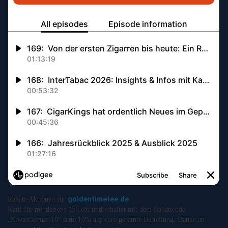
goldentimetee.de
Rabatt-Aktionen für
:
Kauf für mindestens 15€ ein und erhaltet mit dem Rabattcode
„EtwasGenuss-10“ satte 10% auf eure gesamte Bestellung. Danke an