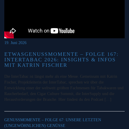
19. Juni 2026
ETWASGENUSSMOMENTE – FOLGE 167:
INTERTABAC 2026: INSIGHTS & INFOS
MIT KATRIN FISCHER
Die InterTabac ist längst mehr als eine Messe. Gemeinsam mit Katrin
Fischer, Projektleiterin der InterTabac, sprechen wir über die
Entwicklung einer der weltweit größten Fachmessen für Tabakwaren und
Raucherbedarf, den Cigar Culture Summit, die InterSupply und die
Herausforderungen der Branche. Hier findest du den Podcast […]
GENUSSMOMENTE – FOLGE 67: UNSERE LETZTEN
(UNGEWÖHNLICHEN) GENÜSSE