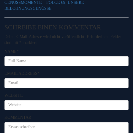
GENUSSMOMENTE – FOLGE 69: UNSERE
BELOHNUNGSGENÜSSE
SCHREIBE EINEN KOMMENTAR
Deine E-Mail-Adresse wird nicht veröffentlicht.
Erforderliche Felder
sind mit
*
markiert
NAME
*
EMAIL ADDRESS
*
WEBSITE
KOMMENTAR