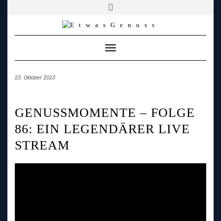
YOUTUBE
FACEBOOK
FACEBOOK
PATREON
INSTAGRAM
TIKTOK
TWITCH
Skip
to
content
Toggle
Navigation
23. Oktober 2023
GENUSSMOMENTE – FOLGE
86: EIN LEGENDÄRER LIVE
STREAM