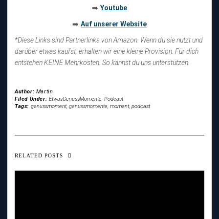
Youtube
➡️
Auf unserer Website
➡️
*Diese Links sind Partnerlinks von Amazon. Wenn du sie nutzt und
darüber etwas kaufst, erhalten wir eine kleine Provision. Für dich
entstehen KEINE Mehrkosten. So kannst du uns unterstützen.
Author:
Martin
Filed Under:
EtwasGenussMomente
,
Podcast
Tags:
genussmoment
,
genussmomente
,
moment
,
podcast
RELATED POSTS