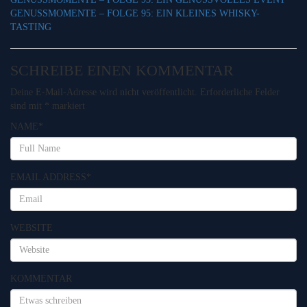
GENUSSMOMENTE – FOLGE 95: EIN KLEINES WHISKY-
TASTING
SCHREIBE EINEN KOMMENTAR
Deine E-Mail-Adresse wird nicht veröffentlicht.
Erforderliche Felder
sind mit
*
markiert
NAME
*
EMAIL ADDRESS
*
WEBSITE
KOMMENTAR