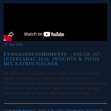
19. Juni 2026
ETWASGENUSSMOMENTE – FOLGE 167:
INTERTABAC 2026: INSIGHTS & INFOS
MIT KATRIN FISCHER
Die InterTabac ist längst mehr als eine Messe. Gemeinsam mit Katrin
Fischer, Projektleiterin der InterTabac, sprechen wir über die
Entwicklung einer der weltweit größten Fachmessen für Tabakwaren und
Raucherbedarf, den Cigar Culture Summit, die InterSupply und die
Herausforderungen der Branche. Hier findest du den Podcast […]
GENUSSMOMENTE – FOLGE 93: EIN GENUSSVOLLES EVENT