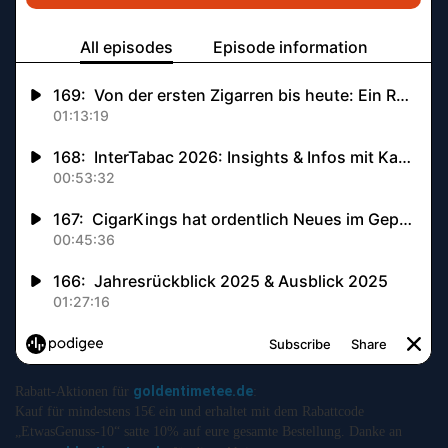
goldentimetee.de
Rabatt-Aktionen für
:
Kauf für mindestens 15€ ein und erhaltet mit dem Rabattcode
„EtwasGenuss-10“ satte 10% auf eure gesamte Bestellung. Danke an