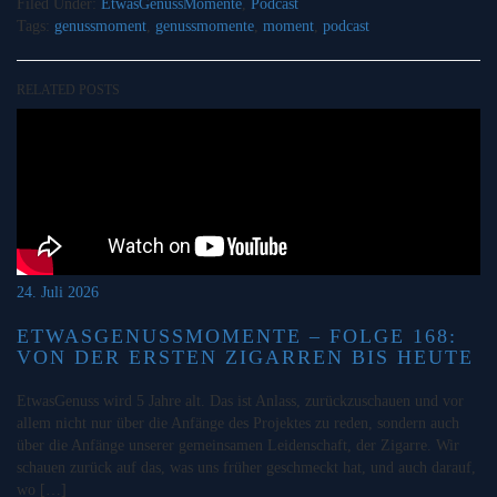
Filed Under:
EtwasGenussMomente
,
Podcast
Tags:
genussmoment
,
genussmomente
,
moment
,
podcast
RELATED POSTS
24. Juli 2026
ETWASGENUSSMOMENTE – FOLGE 168:
VON DER ERSTEN ZIGARREN BIS HEUTE
EtwasGenuss wird 5 Jahre alt. Das ist Anlass, zurückzuschauen und vor
allem nicht nur über die Anfänge des Projektes zu reden, sondern auch
über die Anfänge unserer gemeinsamen Leidenschaft, der Zigarre. Wir
schauen zurück auf das, was uns früher geschmeckt hat, und auch darauf,
wo […]