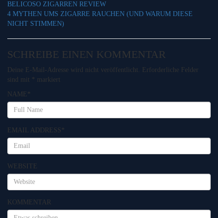
BELICOSO ZIGARREN REVIEW
4 MYTHEN UMS ZIGARRE RAUCHEN (UND WARUM DIESE
NICHT STIMMEN)
SCHREIBE EINEN KOMMENTAR
Deine E-Mail-Adresse wird nicht veröffentlicht.
Erforderliche Felder
sind mit
*
markiert
NAME
*
EMAIL ADDRESS
*
WEBSITE
KOMMENTAR