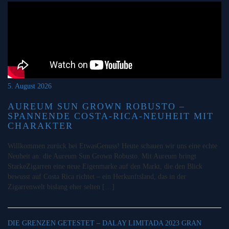
5. August 2026
AUREUM SUN GROWN ROBUSTO –
SPANNENDE COSTA-RICA-NEUHEIT MIT
CHARAKTER
Willkommen zurück bei EtwasGenuss! Heute schauen wir uns eine echte
Neuheit an: die Aureum Sun Grown Robusto. Mit Aureum bringt
StarkeZigarren eine neue Eigenmarke auf den Markt, die den Blick
bewusst auf Costa Rica richtet – ein Herkunftsland, das in der
Zigarrenwelt bislang eher selten […]
DIE GRENZEN GETESTET – DALAY LIMITADA 2023 GRAN