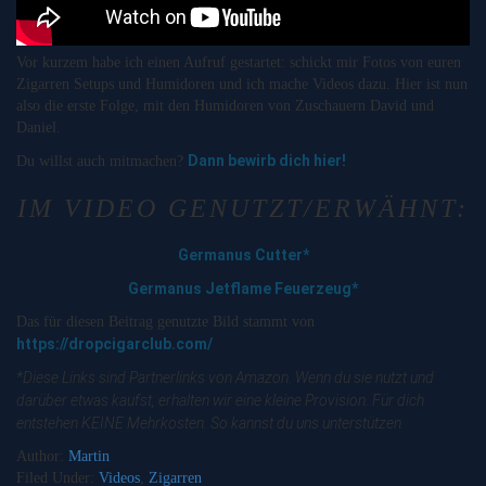
Vor kurzem habe ich einen Aufruf gestartet: schickt mir Fotos von euren
Zigarren Setups und Humidoren und ich mache Videos dazu. Hier ist nun
also die erste Folge, mit den Humidoren von Zuschauern David und
Daniel.
Dann bewirb dich hier!
Du willst auch mitmachen?
IM VIDEO GENUTZT/ERWÄHNT:
Germanus Cutter*
Germanus Jetflame Feuerzeug*
Das für diesen Beitrag genutzte Bild stammt von
https://dropcigarclub.com/
*Diese Links sind Partnerlinks von Amazon. Wenn du sie nutzt und
darüber etwas kaufst, erhalten wir eine kleine Provision. Für dich
entstehen KEINE Mehrkosten. So kannst du uns unterstützen.
Author:
Martin
Filed Under:
Videos
,
Zigarren