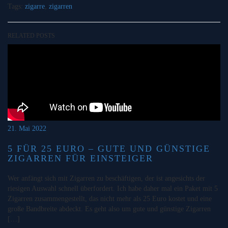
Tags:
zigarre
,
zigarren
RELATED POSTS
21. Mai 2022
5 FÜR 25 EURO – GUTE UND GÜNSTIGE
ZIGARREN FÜR EINSTEIGER
Wer anfängt sich mit Zigarren zu beschäftigen, der ist angesichts der
riesigen Auswahl schnell überfordert. Ich habe daher mal ein Paket mit 5
Zigarren zusammengestellt, das nicht mehr als 25 Euro kostet und eine
große Bandbreite abdeckt. Es geht also um gute und günstige Zigarren
[…]