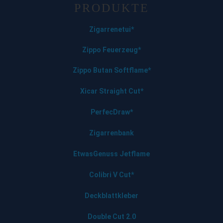
PRODUKTE
Zigarrenetui*
Zippo Feuerzeug*
Zippo Butan Softflame*
Xicar Straight Cut*
PerfecDraw*
Zigarrenbank
EtwasGenuss Jetflame
Colibri V Cut*
D
eckblattkleber
Double Cut 2.0