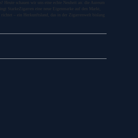
 Heute schauen wir uns eine echte Neuheit an: die Aureum
ngt StarkeZigarren eine neue Eigenmarke auf den Markt,
 richtet – ein Herkunftsland, das in der Zigarrenwelt bislang