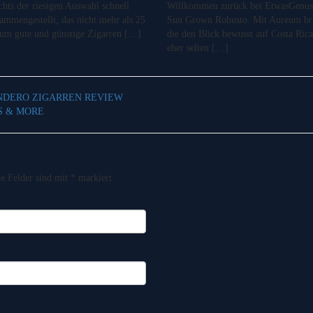
chts der riesigen Auswahl schnell
Willkommen zurück bei EtwasGenuss!
sammengestellt, das nicht mehr als 25
Sun Grown Robusto. Mit Aureum bri
o um gute und günstige Zigarren […]
die den Blick bewusst auf Costa Rica
eher selten […]
ENDERO ZIGARREN REVIEW
S & MORE
he Felder sind mit
*
markiert