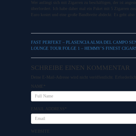
Wer anfängt sich mit Zigarren zu beschäftigen, der ist angesi
überfordert. Ich habe daher mal ein Paket mit 5 Zigarren zu
Euro kostet und eine große Bandbreite abdeckt. Es geht als
FAST PERFEKT – PLASENCIA ALMA DEL CAMPO S
LOUNGE TOUR FOLGE 1 – HEMMY’S FINEST CIGAR
SCHREIBE EINEN KOMMENTAR
Deine E-Mail-Adresse wird nicht veröffentlicht.
Erforderlic
NAME
*
EMAIL ADDRESS
*
WEBSITE