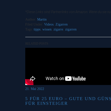
*Diese Links sind Partnerlinks von Amazon. Wenn du sie nut
Author:
Martin
Filed Under:
Videos
,
Zigarren
Tags:
tipps
,
wissen
,
zigarre
,
zigarren
RELATED POSTS
21. Mai 2022
5 FÜR 25 EURO – GUTE UND GÜN
FÜR EINSTEIGER