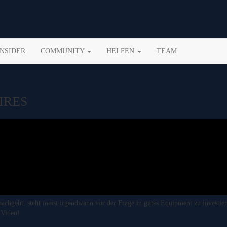
INSIDER
COMMUNITY
HELFEN
TEAM
IRES
hgeht, steht meist irgendwann vor der Frage in gutes Equipment zu investiere
 Video!