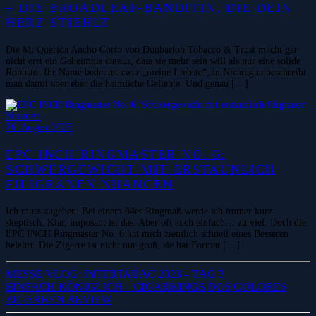
– DIE BROADLEAF-BANDITIN, DIE DEIN
HERZ STIEHLT
Die Mi Querida Ancho Corto von Dunbarton Tobacco & Trust macht gar
nicht erst ein Geheimnis daraus, dass sie mehr sein will als nur eine solide
Robusto. Ihr Name bedeutet zwar „meine Liebste“, in Nicaragua beschreibt
man damit aber eher die heimliche Geliebte. Und genau […]
26. August 2025
EPC INCH RINGMASTER NO. 6:
SCHWERGEWICHT MIT ERSTAUNLICH
FILIGRANEN NUANCEN
Ich muss zugeben: Bei einem 64er Ringmaß werde ich immer kurz
skeptisch. Klar, imposant ist das. Aber oft auch einfach… zu viel. Doch die
EPC INCH Ringmaster No. 6 hat mich ziemlich schnell eines Besseren
belehrt. Die Zigarre ist nicht nur groß, sie hat Format […]
MESSE VLOG: INTERTABAC 2023 – TAG 3
EINFACH KÖNIGLICH – CIGARKINGS DOS COLORES
ZIGARREN REVIEW