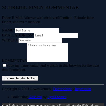
SCHREIBE EINEN KOMMENTAR
Deine E-Mail-Adresse wird nicht veröffentlicht.
Erforderliche
Felder sind mit
*
markiert
NAME
*
EMAIL ADDRESS
*
WEBSITE
KOMMENTAR
Save my name, email, and website in this browser for the next
time I comment.
Copyright © 2021 EtwasGenuss |
Datenschutz
-
Impressum
Built using
Kale Pro
by
LyraThemes
.
Zum Ändern Ihrer Datenschutzeinstellung, z.B. Erteilung oder Widerruf von