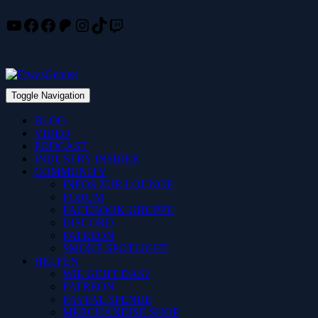
YouTube
Facebook
Facebook
Patreon
Instagram
TikTok
Twitch
Skip
to
content
Toggle Navigation
BLOG
VIDEO
PODCAST
INDUSTRY INSIDER
COMMUNITY
INFOS ZUR LOUNGE
FORUM
FACEBOOK-GRUPPE
DISCORD
PATREON
SMOKE SPOTLIGHT
HELFEN
WIE GEHT DAS?
PATREON
PAYPAL SPENDE
MERCHANDISE SHOP