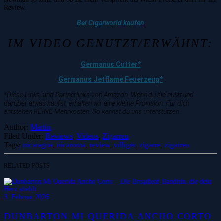
Review.
Bei Cigarworld kaufen
IM VIDEO GENUTZT/ERWÄHNT:
Germanus Cutter*
Germanus Jetflame Feuerzeug*
*Diese Links sind Partnerlinks von Amazon. Wenn du sie nutzt und
darüber etwas kaufst, erhalten wir eine kleine Provision. Für dich
entstehen KEINE Mehrkosten. So kannst du uns unterstützen.
Author:
Martin
Filed Under:
Reviews
,
Videos
,
Zigarren
Tags:
nicaragua
,
nicaroma
,
review
,
villiger
,
zigarre
,
zigarren
RELATED POSTS
3. Februar 2026
DUNBARTON MI QUERIDA ANCHO CORTO