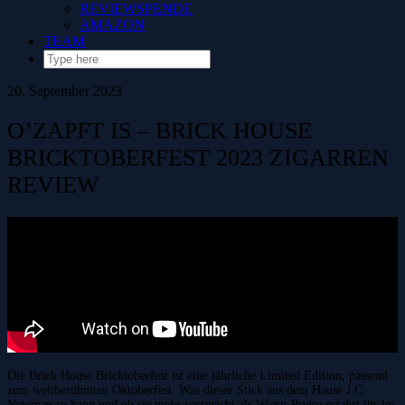
REVIEWSPENDE
AMAZON
TEAM
20. September 2023
O’ZAPFT IS – BRICK HOUSE
BRICKTOBERFEST 2023 ZIGARREN
REVIEW
Die Brick House Bricktoberfest ist eine jährliche Limited Edition, passend
zum weltberühmten Oktoberfest. Was dieser Stick aus dem Hause J.C.
Newman so kann und ob sie mehr verspricht als Wiesn-Preise erfahrt ihr im