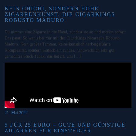
KEIN CHICHI, SONDERN HOHE
ZIGARRENKUNST: DIE CIGARKINGS
ROBUSTO MADURO
Du nimmst eine Zigarre in die Hand, zündest sie an und merkst sofort:
Das passt. So war’s bei mir mit der CigarKings Nicaragua Robusto
Maduro. Kein großes Tamtam, keine künstlich herbeigeführte
Komplexität, sondern einfach ein rundes, handwerklich sehr gut
gemachtes Stück Tabak, das liefert, was […]
21. Mai 2022
5 FÜR 25 EURO – GUTE UND GÜNSTIGE
ZIGARREN FÜR EINSTEIGER