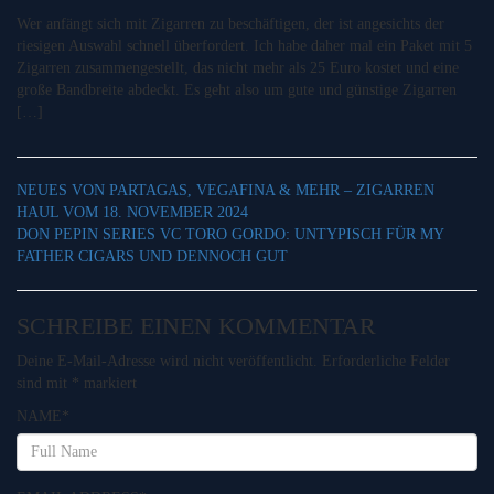
Wer anfängt sich mit Zigarren zu beschäftigen, der ist angesichts der
riesigen Auswahl schnell überfordert. Ich habe daher mal ein Paket mit 5
Zigarren zusammengestellt, das nicht mehr als 25 Euro kostet und eine
große Bandbreite abdeckt. Es geht also um gute und günstige Zigarren
[…]
NEUES VON PARTAGAS, VEGAFINA & MEHR – ZIGARREN
HAUL VOM 18. NOVEMBER 2024
DON PEPIN SERIES VC TORO GORDO: UNTYPISCH FÜR MY
FATHER CIGARS UND DENNOCH GUT
SCHREIBE EINEN KOMMENTAR
Deine E-Mail-Adresse wird nicht veröffentlicht.
Erforderliche Felder
sind mit
*
markiert
NAME
*