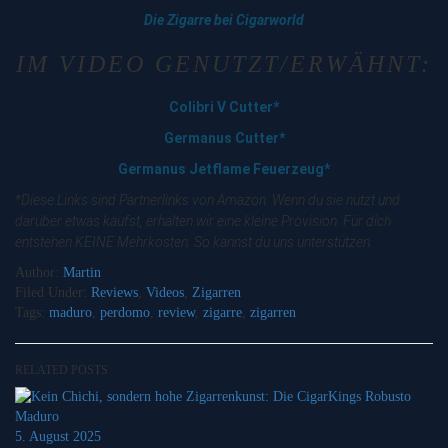
Die Zigarre bei Cigarworld
IM VIDEO GENUTZT/ERWÄHNT:
Colibri V Cutter*
Germanus Cutter*
Germanus Jetflame Feuerzeug*
*Diese Links sind Partnerlinks von Amazon. Wenn du sie nutzt und
darüber etwas kaufst, erhalten wir eine kleine Provision. Für dich
entstehen KEINE Mehrkosten. So kannst du uns unterstützen.
Author:
Martin
Filed Under:
Reviews
,
Videos
,
Zigarren
Tags:
maduro
,
perdomo
,
review
,
zigarre
,
zigarren
RELATED POSTS
5. August 2025