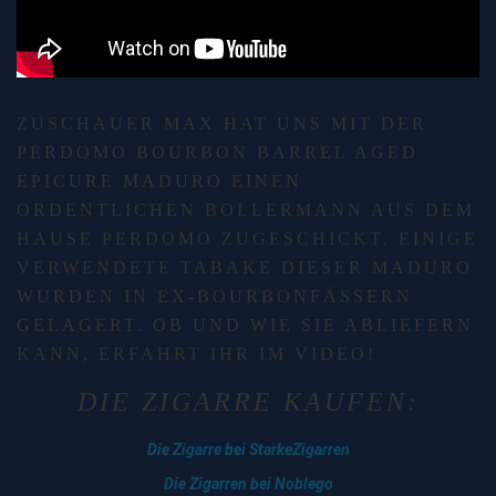
ZUSCHAUER MAX HAT UNS MIT DER
PERDOMO BOURBON BARREL AGED
EPICURE MADURO EINEN
ORDENTLICHEN BOLLERMANN AUS DEM
HAUSE PERDOMO ZUGESCHICKT. EINIGE
VERWENDETE TABAKE DIESER MADURO
WURDEN IN EX-BOURBONFÄSSERN
GELAGERT. OB UND WIE SIE ABLIEFERN
KANN, ERFAHRT IHR IM VIDEO!
DIE ZIGARRE KAUFEN:
Die Zigarre bei StarkeZigarren
Die Zigarren bei Noblego