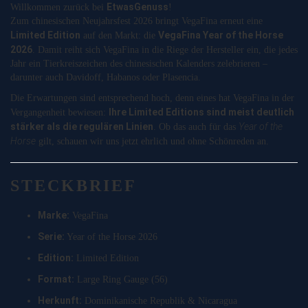
EtwasGenuss
Willkommen zurück bei
!
Zum chinesischen Neujahrsfest 2026 bringt VegaFina erneut eine
Limited Edition
VegaFina Year of the Horse
auf den Markt: die
2026
. Damit reiht sich VegaFina in die Riege der Hersteller ein, die jedes
Jahr ein Tierkreiszeichen des chinesischen Kalenders zelebrieren –
darunter auch Davidoff, Habanos oder Plasencia.
Die Erwartungen sind entsprechend hoch, denn eines hat VegaFina in der
Ihre Limited Editions sind meist deutlich
Vergangenheit bewiesen:
stärker als die regulären Linien
Year of the
. Ob das auch für das
Horse
gilt, schauen wir uns jetzt ehrlich und ohne Schönreden an.
STECKBRIEF
Marke:
VegaFina
Serie:
Year of the Horse 2026
Edition:
Limited Edition
Format:
Large Ring Gauge (56)
Herkunft:
Dominikanische Republik & Nicaragua