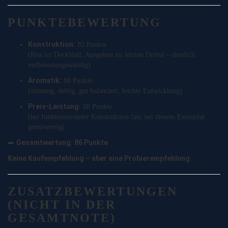
PUNKTEBEWERTUNG
Konstruktion:
82 Punkte
(Riss im Deckblatt, Ausgehen im letzten Drittel – deutlich
verbesserungswürdig)
Aromatik:
88 Punkte
(stimmig, deftig, gut balanciert, leichte Entwicklung)
Preis-Leistung:
88 Punkte
(bei funktionierender Konstruktion fair, bei diesem Exemplar
grenzwertig)
Gesamtwertung: 86 Punkte
➡️
Keine Kaufempfehlung – aber eine Probierempfehlung.
ZUSATZBEWERTUNGEN
(NICHT IN DER
GESAMTNOTE)