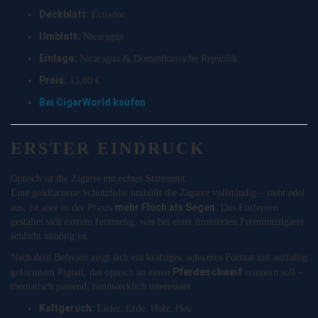
Deckblatt:
Ecuador
Umblatt:
Nicaragua
Einlage:
Nicaragua & Dominikanische Republik
Preis:
13,80 €
Bei CigarWorld kaufen
ERSTER EINDRUCK
Optisch ist die Zigarre ein echtes Statement.
Eine goldfarbene Schutzfolie umhüllt die Zigarre vollständig – sieht edel
mehr Fluch als Segen
aus, ist aber in der Praxis
. Das Entfernen
gestaltet sich extrem fummelig, was bei einer limitierten Premiumzigarre
schlicht unnötig ist.
Nach dem Befreien zeigt sich ein kräftiges, schweres Format mit auffällig
Pferdeschweif
geformtem Pigtail, das optisch an einen
erinnern soll –
thematisch passend, handwerklich interessant.
Kaltgeruch:
Leder, Erde, Holz, Heu