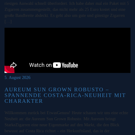
riesigen Auswahl schnell überfordert. Ich habe daher mal ein Paket mit 5
Zigarren zusammengestellt, das nicht mehr als 25 Euro kostet und eine
große Bandbreite abdeckt. Es geht also um gute und günstige Zigarren
[…]
5. August 2026
AUREUM SUN GROWN ROBUSTO –
SPANNENDE COSTA-RICA-NEUHEIT MIT
CHARAKTER
Willkommen zurück bei EtwasGenuss! Heute schauen wir uns eine echte
Neuheit an: die Aureum Sun Grown Robusto. Mit Aureum bringt
StarkeZigarren eine neue Eigenmarke auf den Markt, die den Blick
bewusst auf Costa Rica richtet – ein Herkunftsland, das in der