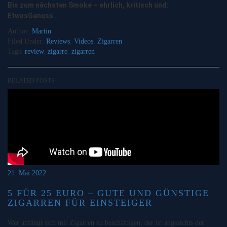
Bis zum nächsten Smoke – ehrlich, kritisch und:
EtwasGenuss.
Author:
Martin
Filed Under:
Reviews
,
Videos
,
Zigarren
Tags:
review
,
zigarre
,
zigarren
RELATED POSTS
21. Mai 2022
5 FÜR 25 EURO – GUTE UND GÜNSTIGE
ZIGARREN FÜR EINSTEIGER
Wer anfängt sich mit Zigarren zu beschäftigen, der ist angesichts der