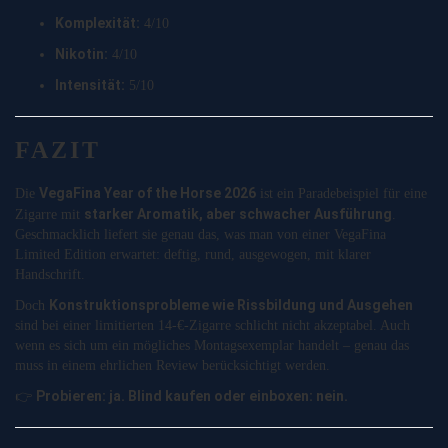
Komplexität:
4/10
Nikotin:
4/10
Intensität:
5/10
FAZIT
VegaFina Year of the Horse 2026
Die
ist ein Paradebeispiel für eine
starker Aromatik, aber schwacher Ausführung
Zigarre mit
.
Geschmacklich liefert sie genau das, was man von einer VegaFina
Limited Edition erwartet: deftig, rund, ausgewogen, mit klarer
Handschrift.
Konstruktionsprobleme wie Rissbildung und Ausgehen
Doch
sind bei einer limitierten 14-€-Zigarre schlicht nicht akzeptabel. Auch
wenn es sich um ein mögliches Montagsexemplar handelt – genau das
muss in einem ehrlichen Review berücksichtigt werden.
Probieren: ja. Blind kaufen oder einboxen: nein.
👉