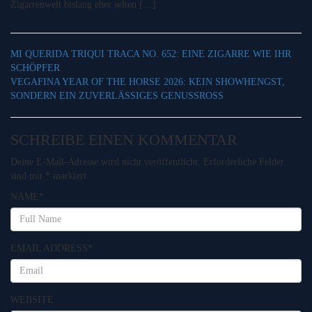
Zigarrenwelt bislang eher selten […]
MI QUERIDA TRIQUI TRACA NO. 652: EINE ZIGARRE WIE IHR
SCHÖPFER
VEGAFINA YEAR OF THE HORSE 2026: KEIN SHOWHENGST,
SONDERN EIN ZUVERLÄSSIGES GENUSSROSS
SCHREIBE EINEN KOMMENTAR
Deine E-Mail-Adresse wird nicht veröffentlicht.
Erforderliche Felder
sind mit
*
markiert
NAME
*
EMAIL ADDRESS
*
WEBSITE