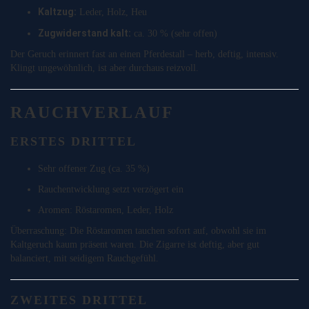
Kaltzug:
Leder, Holz, Heu
Zugwiderstand kalt:
ca. 30 % (sehr offen)
Der Geruch erinnert fast an einen Pferdestall – herb, deftig, intensiv.
Klingt ungewöhnlich, ist aber durchaus reizvoll.
RAUCHVERLAUF
ERSTES DRITTEL
Sehr offener Zug (ca. 35 %)
Rauchentwicklung setzt verzögert ein
Aromen: Röstaromen, Leder, Holz
Überraschung: Die Röstaromen tauchen sofort auf, obwohl sie im
Kaltgeruch kaum präsent waren. Die Zigarre ist deftig, aber gut
balanciert, mit seidigem Rauchgefühl.
ZWEITES DRITTEL