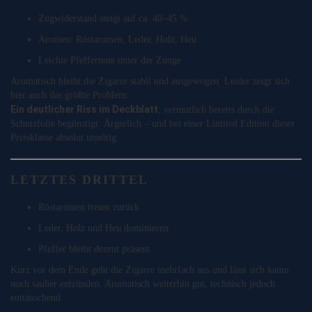
Zugwiderstand steigt auf ca. 40–45 %
Aromen: Röstaromen, Leder, Holz, Heu
Leichte Pfeffernote unter der Zunge
Aromatisch bleibt die Zigarre stabil und ausgewogen. Leider zeigt sich
hier auch das größte Problem:
Ein deutlicher Riss im Deckblatt
, vermutlich bereits durch die
Schutzfolie begünstigt. Ärgerlich – und bei einer Limited Edition dieser
Preisklasse absolut unnötig.
LETZTES DRITTEL
Röstaromen treten zurück
Leder, Holz und Heu dominieren
Pfeffer bleibt dezent präsent
Kurz vor dem Ende geht die Zigarre mehrfach aus und lässt sich kaum
noch sauber entzünden. Aromatisch weiterhin gut, technisch jedoch
enttäuschend.