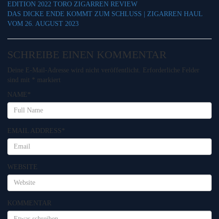
EDITION 2022 TORO ZIGARREN REVIEW
DAS DICKE ENDE KOMMT ZUM SCHLUSS | ZIGARREN HAUL
VOM 26. AUGUST 2023
SCHREIBE EINEN KOMMENTAR
Deine E-Mail-Adresse wird nicht veröffentlicht.
Erforderliche Felder
sind mit
*
markiert
NAME
*
EMAIL ADDRESS
*
WEBSITE
KOMMENTAR