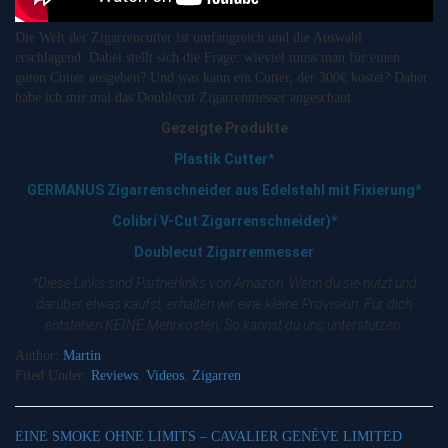
Die Welt der Zigarrencutter ist umfangreich und die Auswahl
erschlagend. Dabei stellt sich die Frage: wieviel muss man für einen
guten Cutter ausgeben? Und was kann ein Cutter, der 300€ kostet? Daher
habe ich mir mal das Doublecut Zigarrenmesser angeschaut.
Gezeigte Produkte
Plastik Cutter*
GERMANUS Zigarrenschneider aus Edelstahl mit Fixierung*
Colibri V-Cut Zigarrenschneider)*
Doublecut Zigarrenmesser
*Diese Links sind Partnerlinks von Amazon. Wenn du sie nutzt und
darüber etwas kaufst, erhalten wir eine kleine Provision. Für dich
entstehen KEINE Mehrkosten. So kannst du uns unterstützen.
Author:
Martin
Filed Under:
Reviews
,
Videos
,
Zigarren
EINE SMOKE OHNE LIMITS – CAVALIER GENÈVE LIMITED