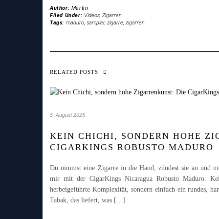
Author:
Martin
Filed Under:
Videos
,
Zigarren
Tags:
maduro
,
sampler
,
zigarre
,
zigarren
RELATED POSTS
5. August 2025
KEIN CHICHI, SONDERN HOHE ZI
CIGARKINGS ROBUSTO MADURO
Du nimmst eine Zigarre in die Hand, zündest sie an und me
mir mit der CigarKings Nicaragua Robusto Maduro. Kei
herbeigeführte Komplexität, sondern einfach ein rundes, h
Tabak, das liefert, was […]