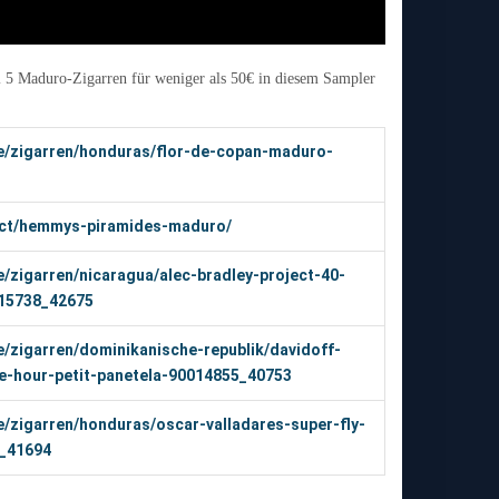
al 5 Maduro-Zigarren für weniger als 50€ in diesem Sampler
de/zigarren/honduras/flor-de-copan-maduro-
uct/hemmys-piramides-maduro/
e/zigarren/nicaragua/alec-bradley-project-40-
15738_42675
e/zigarren/dominikanische-republik/davidoff-
te-hour-petit-panetela-90014855_40753
e/zigarren/honduras/oscar-valladares-super-fly-
_41694