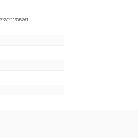
R
 sind mit
*
markiert