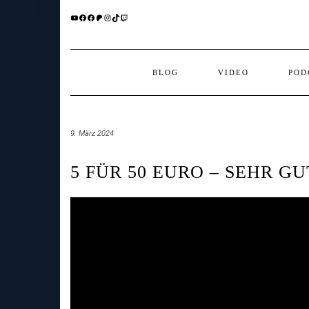
Skip
YOUTUBE
FACEBOOK
FACEBOOK
PATREON
INSTAGRAM
TIKTOK
TWITCH
to
content
BLOG
VIDEO
POD
9. März 2024
5 FÜR 50 EURO – SEHR 