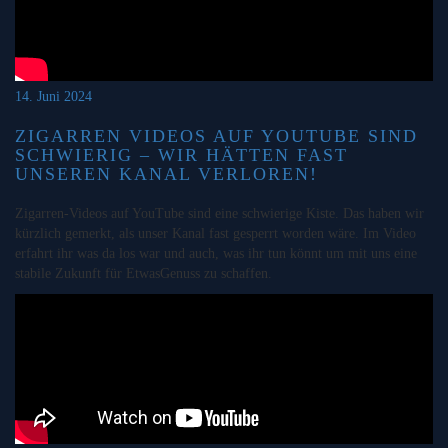
14. Juni 2024
ZIGARREN VIDEOS AUF YOUTUBE SIND
SCHWIERIG – WIR HÄTTEN FAST
UNSEREN KANAL VERLOREN!
Zigarren-Videos auf YouTube sind eine schwierige Kiste. Das haben wir
kürzlich gemerkt, als unser Kanal fast gesperrt worden wäre. Im Video
erfahrt ihr was da los war und auch, was ihr tun könnt um mit uns eine
stabile Zukunft für EtwasGenuss zu schaffen.