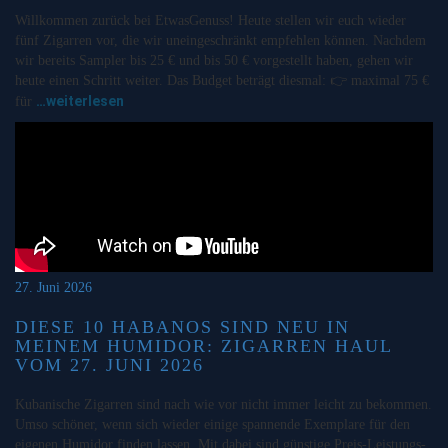
Willkommen zurück bei EtwasGenuss! Heute stellen wir euch wieder
fünf Zigarren vor, die wir uneingeschränkt empfehlen können. Nachdem
wir bereits Sampler bis 25 € und bis 50 € vorgestellt haben, gehen wir
heute einen Schritt weiter. Das Budget beträgt diesmal: 👉 maximal 75 €
…weiterlesen
für
27. Juni 2026
DIESE 10 HABANOS SIND NEU IN
MEINEM HUMIDOR: ZIGARREN HAUL
VOM 27. JUNI 2026
Kubanische Zigarren sind nach wie vor nicht immer leicht zu bekommen.
Umso schöner, wenn sich wieder einige spannende Exemplare für den
eigenen Humidor finden lassen. Mit dabei sind günstige Preis-Leistungs-