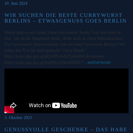
10. Juni 2024
WIR SUCHEN DIE BESTE CURRYWURST
BERLINS – ETWASGENUSS GOES BERLIN
Weiter geht es mit einem Video von unserer Berlin Tour und eines ist
klar: wer an die Hauptstadt denkt, denkt auch an einen Imbissklassiker:
Die Currywurst! Aber wo kriegt man die beste Currywurst Berlins? Wir
haben den Test für euch gemacht! Curry-Baude:
https://maps.app.goo.gl/pQwHFwwKtVpeku9v5 Konnopke:
…weiterlesen
https://maps.app.goo.gl/sspf6Ks1Q9emDZBY7
3. Oktober 2023
GENUSSVOLLE GESCHENKE – DAS HABE