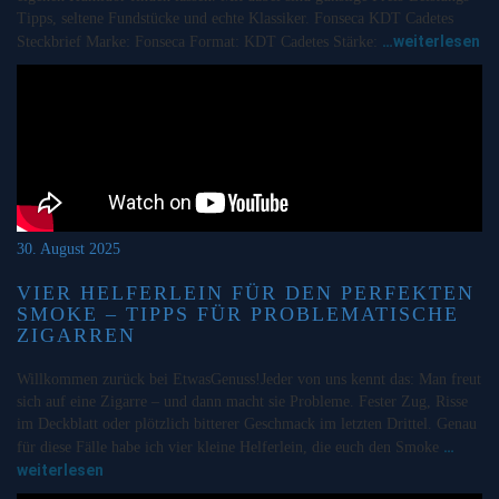
Tipps, seltene Fundstücke und echte Klassiker. Fonseca KDT Cadetes
…weiterlesen
Steckbrief Marke: Fonseca Format: KDT Cadetes Stärke:
30. August 2025
VIER HELFERLEIN FÜR DEN PERFEKTEN
SMOKE – TIPPS FÜR PROBLEMATISCHE
ZIGARREN
Willkommen zurück bei EtwasGenuss!Jeder von uns kennt das: Man freut
sich auf eine Zigarre – und dann macht sie Probleme. Fester Zug, Risse
im Deckblatt oder plötzlich bitterer Geschmack im letzten Drittel. Genau
…
für diese Fälle habe ich vier kleine Helferlein, die euch den Smoke
weiterlesen