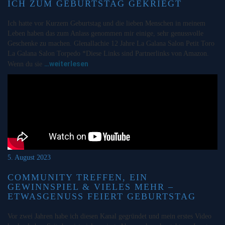
ICH ZUM GEBURTSTAG GEKRIEGT
Ich hatte vor Kurzem Geburtstag und die lieben Menschen in meinem
Leben haben das zum Anlass genommen mir einige, sehr genussvolle
Geschenke zu machen. Glenallachie 12 Jahre La Galana Salon Petit Toro
La Galana Salon Torpedo *Diese Links sind Partnerlinks von Amazon.
…weiterlesen
Wenn du sie
5. August 2023
COMMUNITY TREFFEN, EIN
GEWINNSPIEL & VIELES MEHR –
ETWASGENUSS FEIERT GEBURTSTAG
Vor zwei Jahren habe ich diesen Kanal gegründet und mein erstes Video