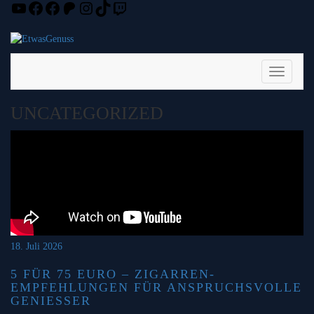
YouTube
Facebook
Facebook
Patreon
Instagram
TikTok
Twitch
Skip
to
content
Toggle
Navigati
UNCATEGORIZED
18. Juli 2026
5 FÜR 75 EURO – ZIGARREN-
EMPFEHLUNGEN FÜR ANSPRUCHSVOLLE
GENIESSER