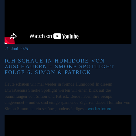
21. Juni 2025
ICH SCHAUE IN HUMIDORE VON
ZUSCHAUERN – SMOKE SPOTLIGHT
FOLGE 6: SIMON & PATRICK
Heute schauen wir mal wieder in fremde Humidore! In diesem
EtwasGenuss Smoke Spotlight werfen wir einen Blick auf die
Sammlungen von Simon und Patrick. Beide haben ihre Setups
eingesendet – und es sind einige spannende Zigarren dabei. Humidor von
…weiterlesen
Simon Simon hat ein schönes, bodenständiges