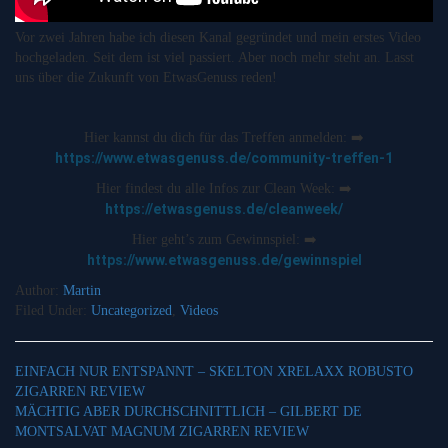
Vor zwei Jahren habe ich diesen Kanal gegründet und mein erstes Video
hochgeladen. Seit dem ist viel passiert. Aber noch mehr steht an. Lasst
uns über die Zukunft von EtwasGenuss reden!
Hier kannst du dich für das Treffen anmelden: ➡️
https://www.etwasgenuss.de/community-treffen-1
Hier findest du alle Infos zur Clean Week: ➡️
https://etwasgenuss.de/cleanweek/
Hier geht’s zum Gewinnspiel: ➡️
https://www.etwasgenuss.de/gewinnspiel
Author:
Martin
Filed Under:
Uncategorized
,
Videos
EINFACH NUR ENTSPANNT – SKELTON XRELAXX ROBUSTO
ZIGARREN REVIEW
MÄCHTIG ABER DURCHSCHNITTLICH – GILBERT DE
MONTSALVAT MAGNUM ZIGARREN REVIEW