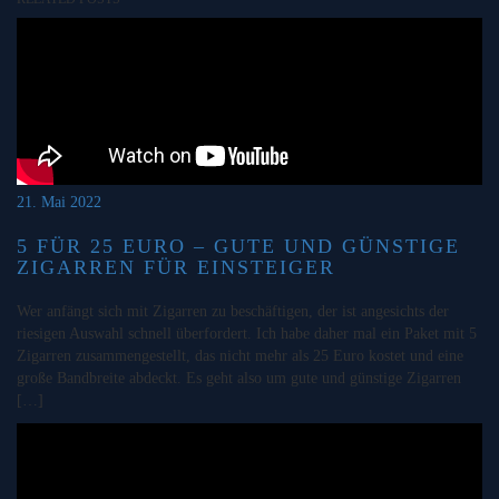
21. Mai 2022
5 FÜR 25 EURO – GUTE UND GÜNSTIGE
ZIGARREN FÜR EINSTEIGER
Wer anfängt sich mit Zigarren zu beschäftigen, der ist angesichts der
riesigen Auswahl schnell überfordert. Ich habe daher mal ein Paket mit 5
Zigarren zusammengestellt, das nicht mehr als 25 Euro kostet und eine
große Bandbreite abdeckt. Es geht also um gute und günstige Zigarren
[…]