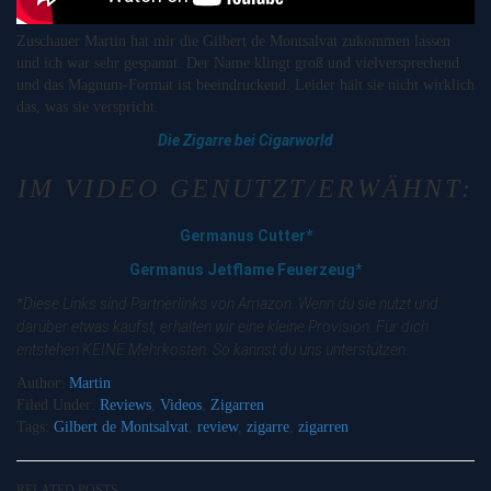
Zuschauer Martin hat mir die Gilbert de Montsalvat zukommen lassen
und ich war sehr gespannt. Der Name klingt groß und vielversprechend
und das Magnum-Format ist beeindruckend. Leider hält sie nicht wirklich
das, was sie verspricht.
Die Zigarre bei Cigarworld
IM VIDEO GENUTZT/ERWÄHNT:
Germanus Cutter*
Germanus Jetflame Feuerzeug*
*Diese Links sind Partnerlinks von Amazon. Wenn du sie nutzt und
darüber etwas kaufst, erhalten wir eine kleine Provision. Für dich
entstehen KEINE Mehrkosten. So kannst du uns unterstützen.
Author:
Martin
Filed Under:
Reviews
,
Videos
,
Zigarren
Tags:
Gilbert de Montsalvat
,
review
,
zigarre
,
zigarren
RELATED POSTS