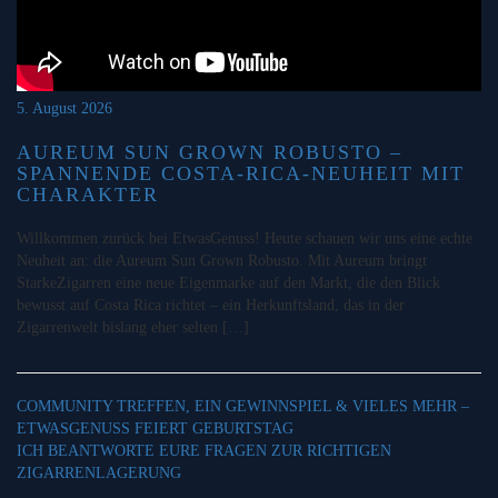
5. August 2026
AUREUM SUN GROWN ROBUSTO –
SPANNENDE COSTA-RICA-NEUHEIT MIT
CHARAKTER
Willkommen zurück bei EtwasGenuss! Heute schauen wir uns eine echte
Neuheit an: die Aureum Sun Grown Robusto. Mit Aureum bringt
StarkeZigarren eine neue Eigenmarke auf den Markt, die den Blick
bewusst auf Costa Rica richtet – ein Herkunftsland, das in der
Zigarrenwelt bislang eher selten […]
COMMUNITY TREFFEN, EIN GEWINNSPIEL & VIELES MEHR –
ETWASGENUSS FEIERT GEBURTSTAG
ICH BEANTWORTE EURE FRAGEN ZUR RICHTIGEN
ZIGARRENLAGERUNG