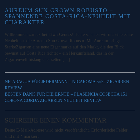
AUREUM SUN GROWN ROBUSTO –
SPANNENDE COSTA-RICA-NEUHEIT MIT
CHARAKTER
Willkommen zurück bei EtwasGenuss! Heute schauen wir uns eine echte
Neuheit an: die Aureum Sun Grown Robusto. Mit Aureum bringt
StarkeZigarren eine neue Eigenmarke auf den Markt, die den Blick
bewusst auf Costa Rica richtet – ein Herkunftsland, das in der
Zigarrenwelt bislang eher selten […]
NICARAGUA FÜR JEDERMANN – NICAROMA 5×52 ZIGARREN
REVIEW
BESTEN DANK FÜR DIE ERNTE – PLASENCIA COSECHA 151
CORONA GORDA ZIGARREN NEUHEIT REVIEW
SCHREIBE EINEN KOMMENTAR
Deine E-Mail-Adresse wird nicht veröffentlicht.
Erforderliche Felder
sind mit
*
markiert