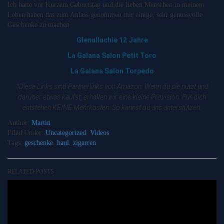
Ich hatte vor Kurzem Geburtstag und die lieben Menschen in meinem
Leben haben das zum Anlass genommen mir einige, sehr genussvolle
Geschenke zu machen.
Glenallachie 12 Jahre
La Galana Salon Petit Toro
La Galana Salon Torpedo
*Diese Links sind Partnerlinks von Amazon. Wenn du sie nutzt und
darüber etwas kaufst, erhalten wir eine kleine Provision. Für dich
entstehen KEINE Mehrkosten. So kannst du uns unterstützen.
Author:
Martin
Filed Under:
Uncategorized
,
Videos
Tags:
geschenke
,
haul
,
zigarren
RELATED POSTS