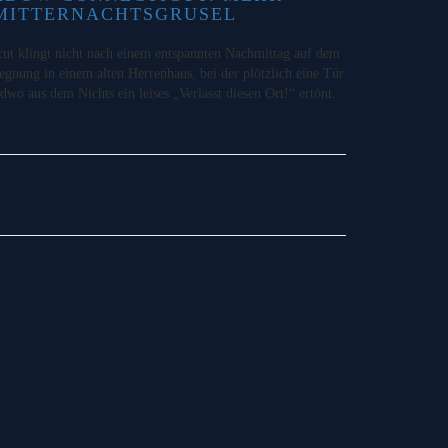
 MITTERNACHTSGRUSEL
t klingt nicht nach einem entspannten Nachmittag auf dem
egnung in einem alten Herrenhaus, bei der plötzlich eine Tür
ndwo aus dem Nichts ein leises „Verlasst diesen Ort!“ ertönt.