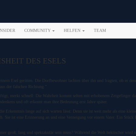
INSIDER
COMMUNITY
HELFEN
TEAM
SHEIT DES ESELS
einem Esel geritten. Die Dorfbewohner lachten über ihn und fragten, ob er denn 
 aus der falschen Richtung.“
ftigt, merkt schnell: Die Wahrheit kommt selten mit erhobenem Zeigefinger da
nkens und oft erkennt man ihre Bedeutung erst Jahre später.
die Erkenntnis lange auf sich warten lässt: Denn sie ist weit mehr als eine klein
 Sie ist eine Erinnerung an und eine Verneigung vor einem Vater. Ein Stück K
er groß, lang und spektakulär sein muss? Während die Welt hektischer wird un