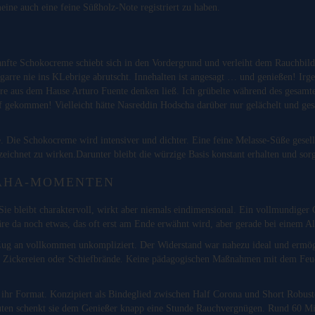
meine auch eine feine Süßholz-Note registriert zu haben.
Sanfte Schokocreme schiebt sich in den Vordergrund und verleiht dem Rauchbild
igarre nie ins KLebrige abrutscht. Innehalten ist angesagt … und genießen! Ir
arre aus dem Hause Arturo Fuente denken ließ. Ich grübelte während des gesamt
uf gekommen! Vielleicht hätte Nasreddin Hodscha darüber nur gelächelt und ge
rke. Die Schokocreme wird intensiver und dichter. Eine feine Melasse-Süße gesel
eichnet zu wirken.Darunter bleibt die würzige Basis konstant erhalten und sorg
AHA-MOMENTEN
. Sie bleibt charaktervoll, wirkt aber niemals eindimensional. Ein vollmundig
 da noch etwas, das oft erst am Ende erwähnt wird, aber gerade bei einem Allt
 Zug an vollkommen unkompliziert. Der Widerstand war nahezu ideal und ermö
ine Zickereien oder Schiefbrände. Keine pädagogischen Maßnahmen mit dem Feue
h ihr Format. Konzipiert als Bindeglied zwischen Half Corona und Short Robusto
nuten schenkt sie dem Genießer knapp eine Stunde Rauchvergnügen. Rund 60 Minu