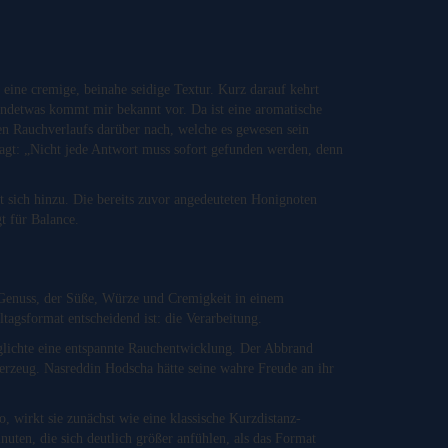
 eine cremige, beinahe seidige Textur. Kurz darauf kehrt
gendetwas kommt mir bekannt vor. Da ist eine aromatische
en Rauchverlaufs darüber nach, welche es gewesen sein
sagt: „Nicht jede Antwort muss sofort gefunden werden, denn
lt sich hinzu. Die bereits zuvor angedeuteten Honignoten
t für Balance.
er Genuss, der Süße, Würze und Cremigkeit in einem
agsformat entscheidend ist: die Verarbeitung.
glichte eine entspannte Rauchentwicklung. Der Abbrand
rzeug. Nasreddin Hodscha hätte seine wahre Freude an ihr
, wirkt sie zunächst wie eine klassische Kurzdistanz-
ten, die sich deutlich größer anfühlen, als das Format