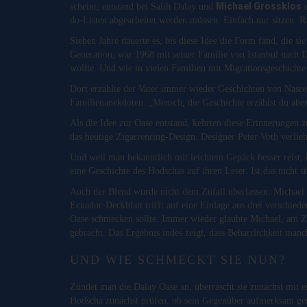
Michael Grossklos
scheint, entstand bei Salih Dalay und
d
do-Listen abgearbeitet werden müssen. Einfach nur sitzen.
Sieben Jahre dauerte es, bis diese Idee die Form fand, die si
Generation, war 1968 mit seiner Familie von Istanbul nach 
wollte. Und wie in vielen Familien mit Migrationsgeschichte
Dort erzählte der Vater immer wieder Geschichten von Nasre
Familienanekdoten. „Mensch, die Geschichte erzählst du abe
Als die Idee zur Oase entstand, kehrten diese Erinnerungen 
das heutige Zigarrenring-Design. Designer Peter Voth verlieh
Und weil man bekanntlich mit leichtem Gepäck besser reist,
eine Geschichte des Hodschas auf ihren Leser. Ist das nicht s
Auch der Blend wurde nicht dem Zufall überlassen. Michael 
Ecuador-Deckblatt trifft auf eine Einlage aus drei verschied
Oase schmecken sollte. Immer wieder glaubte Michael, am Z
gebracht. Das Ergebnis indes zeigt, dass Beharrlichkeit manc
UND WIE SCHMECKT SIE NUN?
Zündet man die Dalay Oase an, überrascht sie zunächst mit ein
Hodscha zunächst prüfen, ob sein Gegenüber aufmerksam gen