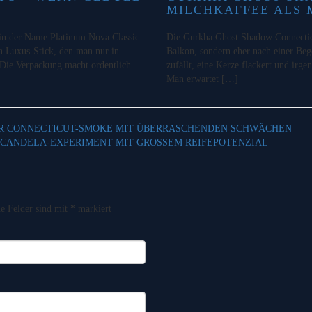
MILCHKAFFEE ALS
lein der Name Platinum Nova Classic
Die Gurkha Ghost Shadow Connecticu
in Luxus-Stick, den man nur in
Balkon, sondern eher nach einer Beg
. Die Verpackung macht ordentlich
zufällt, eine Kerze flackert und irge
Man erwartet […]
ER CONNECTICUT-SMOKE MIT ÜBERRASCHENDEN SCHWÄCHEN
 CANDELA-EXPERIMENT MIT GROSSEM REIFEPOTENZIAL
he Felder sind mit
*
markiert