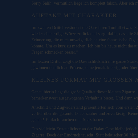
Sorry Salih, vermutlich liege ich komplett falsch. Aber ich 
AUFTAKT MIT CHARAKTER.
Im zweiten Drittel verändert die Oase ihren Tonfall etwas: 
wieder eine erdige Würze zurück und sorgt dafür, dass die Z
Erinnerung, die mich unweigerlich an eine fantastische Zig
könnte. Um es kurz zu machen: Ich bin bis heute nicht dara
Fragen schmecken besser.“
Im letzten Drittel zeigt die Oase schließlich ihre ganze Stä
gewinnen deutlich an Präsenz, ohne jemals klebrig oder überz
KLEINES FORMAT MIT GROSSEN 
Genau hierin liegt die große Qualität dieser kleinen Zigarre
bemerkenswert ausgewogenen Verhältnis bietet. Und dann wäre
Anschnitt und Zugwiderstand präsentierten sich vom ersten
verlief über die gesamte Dauer sauber und zuverlässig. Ke
gehabt! Einfach rauchen und Spaß haben.
Das vielleicht Erstaunlichste an der Dalay Oase bleibt jedoc
Zigarre. Doch der Eindruck täuscht. Statt hektischer 30 Mi