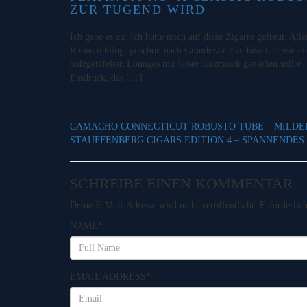
ZUR TUGEND WIRD
Ich gebe es zu: Ich hatte mich auf diese Zigarre gefreut. Al
Robusto klingt ja schon nach Grandezza. Ein bisschen wie e
holzgetäfelten Lounges mit leiser Jazzmusik genießen sollte
Eindruck, das […]
CAMACHO CONNECTICUT ROBUSTO TUBE – MILD
STAUFFENBERG CIGARS EDITION 4 – SPANNENDES
SCHREIBE EINEN KOMMENTAR
Deine E-Mail-Adresse wird nicht veröffentlicht.
Erforderlic
NAME
*
EMAIL ADDRESS
*