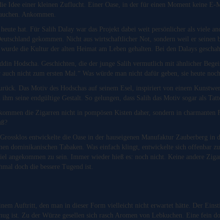
ie Idee einer kleinen Zuflucht. Einer Oase, in der für einen Moment keine E-M
 Rauchen. Ankommen.
e heute hat. Für Salih Dalay war das Projekt dabei weit persönlicher als viele an
Deutschland gekommen. Nicht aus wirtschaftlicher Not, sondern weil er seinen
 wurde die Kultur der alten Heimat am Leben gehalten. Bei den Dalays geschah
ddin Hodscha. Geschichten, die der junge Salih vermutlich mit ähnlicher Begei
r auch nicht zum ersten Mal.“ Was würde man nicht dafür geben, sie heute noc
zurück. Das Motiv des Hodschas auf seinem Esel, inspiriert von einem Kunstwe
 ihm seine endgültige Gestalt. So gelungen, dass Salih das Motiv sogar als Tat
 kommen die Zigarren nicht in pompösen Kisten daher, sondern in charmanten F
üß?
Grossklos entwickelte die Oase in der hauseigenen Manufaktur Zauberberg in d
enen dominikanischen Tabaken. Was einfach klingt, entwickelte sich offenbar zu
iel angekommen zu sein. Immer wieder hieß es: noch nicht. Keine andere Zig
hmal doch die bessere Tugend ist.
em Auftritt, den man in dieser Form vielleicht nicht erwartet hätte. Der Einstie
ug ist. Zu der Würze gesellen sich rasch Aromen von Lebkuchen. Eine fein do