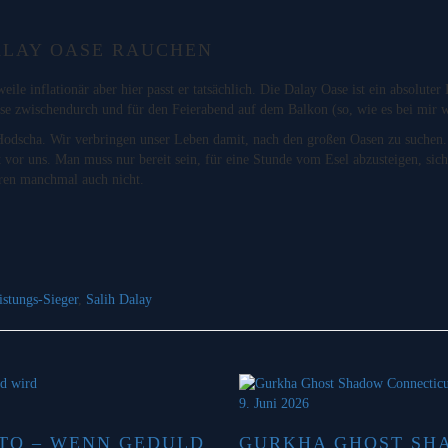
ALAY OASE RAUCHEN
ile inflationär aber hier passt er tatsächlich. Die Dalay Oase ist ein absolut
use zwischendurch und für den Feierabend auf dem Balkon (so, wie es bei mir w
in Hodscha. Wir verbringen unser Leben damit, nach den großen Oasen zu suche
kt vor uns. Man muss nur bereit sein, für eine Stunde vom Esel abzusteigen, sic
rren manchmal auch nicht.
istungs-Sieger
,
Salih Dalay
9. Juni 2026
TO – WENN GEDULD
GURKHA GHOST SH