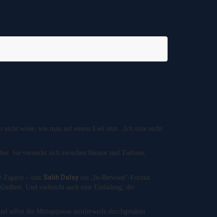
nicht wisse, wie man auf einem Esel sitzt. „Ich sitze nicht
her. Sie versteckt sich zwischen Humor und Tiefsinn,
Salih Dalay
e Zigarre – laut
ein „In-Between“-Format
indheit. Und vielleicht auch eine Einladung, die
d selbst die Mittagspause mittlerweile durchgetaktet