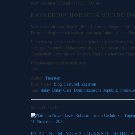
vermuten lässt. Und all das für 5,90 Euro.
NASREDDIN HODSCHA WÜRDE D
Man verwendet den Begriff „Preis-Leistungs-Sieger“ mittlerwe
Frühstücksbegleiter nach einem kräftigen Rührei, für die Pa
Vielleicht ist genau das die eigentliche Lehre des Nasredd
richtigen Zeitpunkt. Dabei sitzen die kleinen Oasen oft dire
Geschichten waren nie die längsten. Und die schönsten Ziga
EtwasGenuss wünscht euch euer
Toto
Author:
Thorsten
Filed Under:
Blog
,
Featured
,
Zigarren
Tags:
dalay
,
Dalay Oase
,
Dominikanische Republik
,
Preis-Le
RELATED POSTS
11. November 2025
PLATINUM NOVA CLASSIC ROBUS