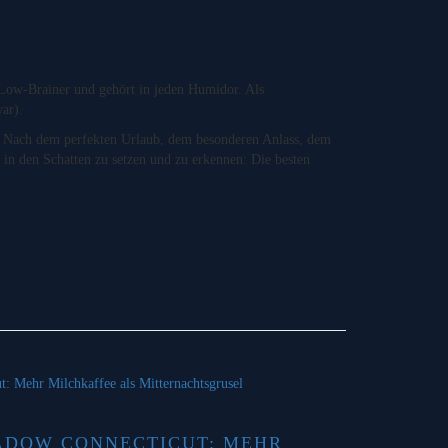
er Low-Brainer und gehört in jeden Humidor. Als
ar).
n. Nach dem perfekten Urlaub, dem besonderen Anlass, dem
h in den Schatten zu setzen und zu erkennen: Die besten
ADOW CONNECTICUT: MEHR