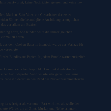
ails beantwortet, keine Nachrichten gelesen und keine To-
dere Marken. Sein Vater, ein Gastarbeiter der ersten
 beiden Söhnen die bestmögliche Ausbildung ermöglichen
 das vor allem am Esstisch.
sterung hörte, wie Kinder heute die immer gleichen
h einmal zu hören.
rk aus dem Großen Basar in Istanbul, wurde zur Vorlage für
too verewigte.
ünfer-Bundles aus Papier. In jedem Bundle wartet zusätzlich
er Dominikanischen Republik. Ein dunkel selektiertes
 einer Geduldsprobe. Salih wusste sehr genau, wie seine
arre habe ihn derart an den Rand des Nervenzusammenbruchs
g ist würziger als vermutet. Fast wirkt es, als wolle der
sierte Würze, die an Zimt, Muskat und Nelke erinnern.