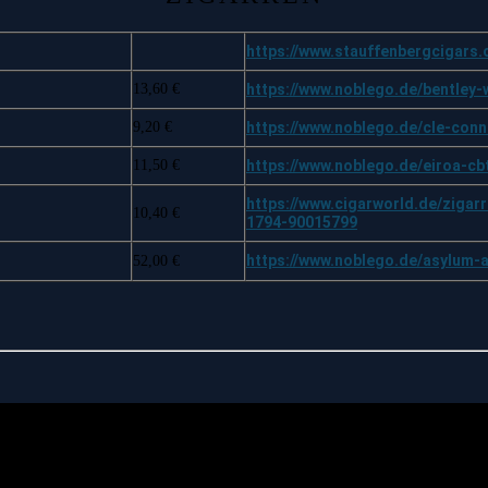
https://www.stauffenbergcigars.
13,60 €
https://www.noblego.de/bentley-
9,20 €
https://www.noblego.de/cle-conn
11,50 €
https://www.noblego.de/eiroa-c
https://www.cigarworld.de/zigar
10,40 €
1794-90015799
https://www.noblego.de/asylum-a
52,00 €