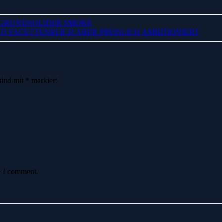
N GRUNDSOLIDER SMOKE
D FACETTENREICH ABER PREISLICH AMBITIONIERT
sind mit
*
markiert
e I comment.