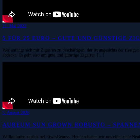
21. Mai 2022
5 FÜR 25 EURO – GUTE UND GÜNSTIGE ZI
Wer anfängt sich mit Zigarren zu beschäftigen, der ist angesichts der riesig
abdeckt. Es geht also um gute und günstige Zigarren […]
5. August 2026
AUREUM SUN GROWN ROBUSTO – SPANNEN
Willkommen zurück bei EtwasGenuss! Heute schauen wir uns eine echte Neuh