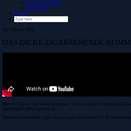
REVIEWSPENDE
AMAZON
TEAM
15. Februar 2025
DAS DICKE ZIGARRENENDE KOMMT
Manche Zigarren sind einfach besonders. Sei es die damit verbundene Gesch
Zigarrenhaul einmal genauer an.
Danke an Stauffenberg Cigars, Eiroa Cigars und Schuster für die Unterstützu