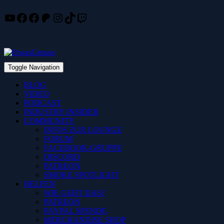
YouTube
Facebook
Facebook
Patreon
Instagram
TikTok
Twitch
Skip
to
content
Toggle Navigation
BLOG
VIDEO
PODCAST
INDUSTRY INSIDER
COMMUNITY
INFOS ZUR LOUNGE
FORUM
FACEBOOK-GRUPPE
DISCORD
PATREON
SMOKE SPOTLIGHT
HELFEN
WIE GEHT DAS?
PATREON
PAYPAL SPENDE
MERCHANDISE SHOP