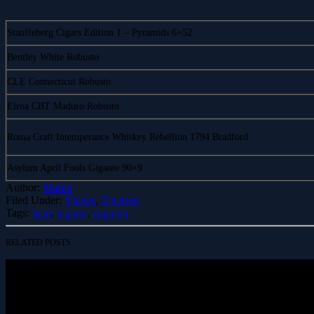
Stauffeberg Cigars Edition 1 – Pyramids 6×52
Bentley White Robusto
CLE Connecticut Robusto
Eiroa CBT Maduro Robusto
Roma Craft Intemperance Whiskey Rebellion 1794 Bradford
Asylum April Fools Gigante 90×9
Author:
Martin
Filed Under:
Videos
,
Zigarren
Tags:
haul
,
zigarre
,
zigarren
RELATED POSTS