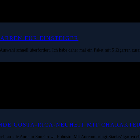
GARREN FÜR EINSTEIGER
en Auswahl schnell überfordert. Ich habe daher mal ein Paket mit 5 Zigarren zus
DE COSTA-RICA-NEUHEIT MIT CHARAKTE
eit an: die Aureum Sun Grown Robusto. Mit Aureum bringt StarkeZigarren ein