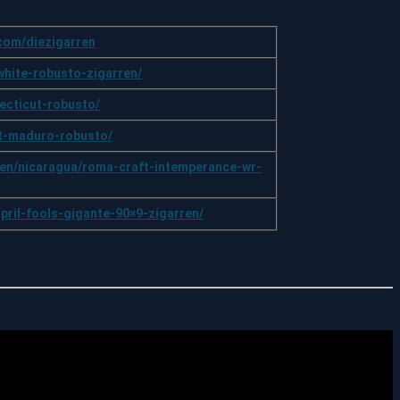
com/diezigarren
white-robusto-zigarren/
ecticut-robusto/
bt-maduro-robusto/
ren/nicaragua/roma-craft-intemperance-wr-
pril-fools-gigante-90×9-zigarren/