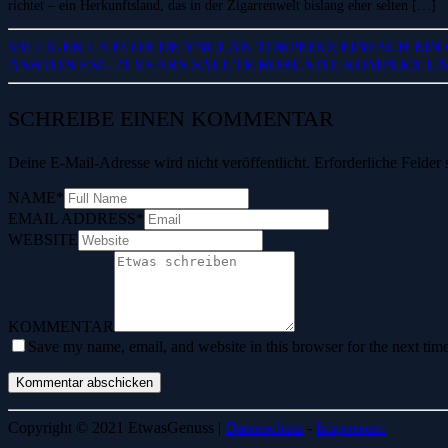
richtet – ein Herkunftsland, das in der Zigarrenwelt bislang eher selten […]
VILLIGER LA FLOR DE YNCLAN TORPEDO: EINFACH EI
ASHTON ESG 21 YEARS SALUTE ROBUSTO: KOMPLEX UN
SCHREIBE EINEN KOMMENTAR
Deine E-Mail-Adresse wird nicht veröffentlicht.
Erforderliche Felder 
NAME
*
EMAIL ADDRESS
*
WEBSITE
KOMMENTAR
Save my name, email, and website in this browser for the next tim
Copyright © 2021 EtwasGenuss |
Datenschutz
-
Impressum