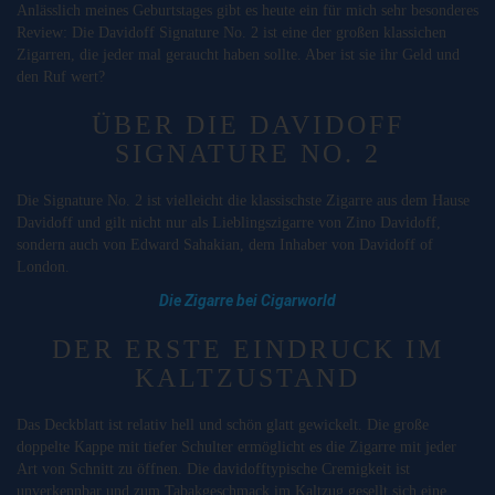
Anlässlich meines Geburtstages gibt es heute ein für mich sehr besonderes
Review: Die Davidoff Signature No. 2 ist eine der großen klassichen
Zigarren, die jeder mal geraucht haben sollte. Aber ist sie ihr Geld und
den Ruf wert?
ÜBER DIE DAVIDOFF
SIGNATURE NO. 2
Die Signature No. 2 ist vielleicht die klassischste Zigarre aus dem Hause
Davidoff und gilt nicht nur als Lieblingszigarre von Zino Davidoff,
sondern auch von Edward Sahakian, dem Inhaber von Davidoff of
London.
Die Zigarre bei Cigarworld
DER ERSTE EINDRUCK IM
KALTZUSTAND
Das Deckblatt ist relativ hell und schön glatt gewickelt. Die große
doppelte Kappe mit tiefer Schulter ermöglicht es die Zigarre mit jeder
Art von Schnitt zu öffnen. Die davidofftypische Cremigkeit ist
unverkennbar und zum Tabakgeschmack im Kaltzug gesellt sich eine