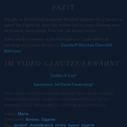
FAZIT
Was gibt es abschließend zu meinem Davidoff Signature No. 2 Review zu
sagen? Die Zigarre hat ihren Ruf verdient und ist meiner Meinung nach,
als Erlebnis, ihren saftigen Preis von 23€ absolut werden.
Haben wir dein Interesse an Davidoffs geweckt? Dann solltest du
Davidoff Winston Churchill
unbedingt mal in mein Review zur
Belicoso
IM VIDEO GENUTZT/ERWÄHNT:
Colibri V-Cut*
Germanus Jetflame Feuerzeug*
*Diese Links sind Partnerlinks von Amazon. Wenn du sie nutzt und
darüber etwas kaufst, erhalten wir eine kleine Provision. Für dich
entstehen KEINE Mehrkosten. So kannst du uns unterstützen.
Author:
Martin
Filed Under:
Reviews
,
Zigarren
Tags:
davidoff
,
dominikanisch
,
review
,
zigarre
,
zigarren