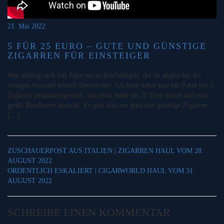
21. Mai 2022
5 FÜR 25 EURO – GUTE UND GÜNSTIGE
ZIGARREN FÜR EINSTEIGER
Wer anfängt sich mit Zigarren zu beschäftigen, der ist angesichts der
riesigen Auswahl schnell überfordert. Ich habe daher mal ein Paket mit 5
Zigarren zusammengestellt, das nicht mehr als 25 Euro kostet und eine
große Bandbreite abdeckt. Es geht also um gute und günstige Zigarren
[…]
ZUSCHAUERPOST AUS ITALIEN | ZIGARREN HAUL VOM 28.
AUGUST 2022
ORDENTLICH ESKALIERT | CIGARWORLD HAUL VOM 31.
AUGUST 2022
SCHREIBE EINEN KOMMENTAR