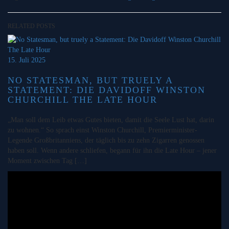
RELATED POSTS
15. Juli 2025
NO STATESMAN, BUT TRUELY A
STATEMENT: DIE DAVIDOFF WINSTON
CHURCHILL THE LATE HOUR
„Man soll dem Leib etwas Gutes bieten, damit die Seele Lust hat, darin
zu wohnen.“ So sprach einst Winston Churchill, Premierminister-
Legende Großbritanniens, der täglich bis zu zehn Zigarren genossen
haben soll. Wenn andere schliefen, begann für ihn die Late Hour – jener
Moment zwischen Tag […]